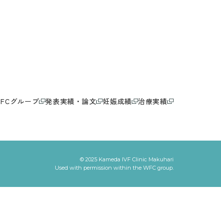
WFCグループ
発表実績・論文
妊娠成績
治療実績
© 2025 Kameda IVF Clinic Makuhari
Used with permission within the WFC group.