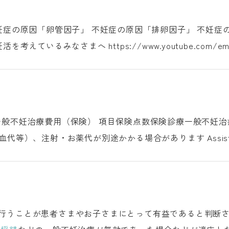
について 妊活編：妊活を考えているみなさまへ https://www.y
ic Infertility Treatments 一般不妊治療 一般不妊治療
1,820点5,460円
行うことが患者さまやお子さまにとって有益であると判断さ