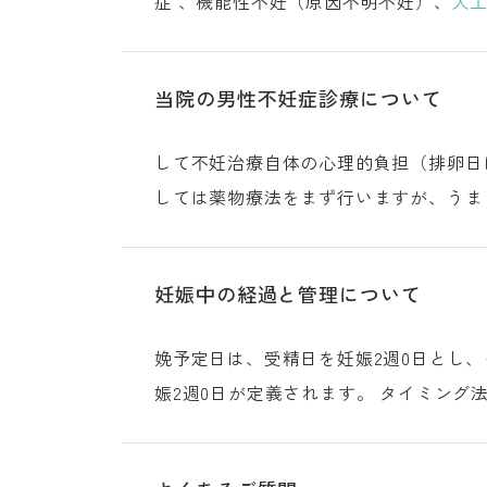
症 、機能性不妊（原因不明不妊）、
人
テップ1：卵巣刺激
当院の男性不妊症診療について
して不妊治療自体の心理的負担（排卵日
しては薬物療法をまず行いますが、うま
（Comhaire FH 
妊娠中の経過と管理について
娩予定日は、受精日を妊娠2週0日とし
娠2週0日が定義されます。 タイミ
の5日前 妊娠の経過 