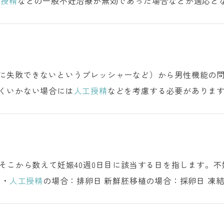
工授精
などの一般不妊治療が無効であった場合などが適応となります。 治療の流れ（約
：通院2〜4回 月経1～3日目から開始
に失敗できないというプレッシャーなど）から男性機能の
くいかない場合には
人工授精
などを考慮する必要があります。 不妊の男女別の原因に
et al, 1996） 不妊男性では他の疾患リスクも高い
、そこから数えて妊娠40週0日目に該当する日を指します。
ング法・
人工授精
の場合：排卵日 新鮮胚移植の場合：採卵日 凍結融解胚移植（胚盤胞）の場合：胚移植日
妊娠4週 尿妊娠検査薬で陽性反応が見