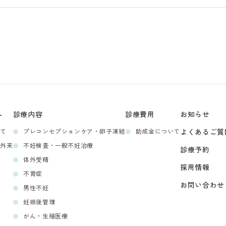
へ
診療内容
診療費用
お知らせ
いて
プレコンセプションケア・卵子凍結
助成金について
よくあるご質
ン外来
不妊検査・一般不妊治療
診療予約
体外受精
採用情報
不育症
お問い合わせ
男性不妊
妊娠後管理
がん・生殖医療