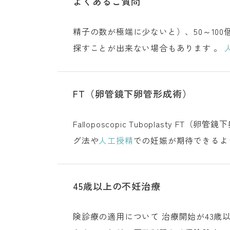
よくあるご質問
精子の数が極端に少ないと）、50～10
探すことが出来ない場合もあります 。
様が対象で、1.精液所見に軽度の異常があ
FT（卵管鏡下卵管形成術）
Falloposcopic Tuboplasty FT（卵管鏡下卵管形成術） FT（卵管鏡下卵管形成術）は、閉塞した卵管を再開通させる日帰り手術で、タイミン
グ法や
人工授精
での妊娠が期待できるよ
です。 FTとは 手術の適応 手術
45歳以上の不妊治療
険診療の適用について 治療開始が43歳以降の場合、体外受精を保険診療で実施することができません。自費診療で体外受精による治療を行