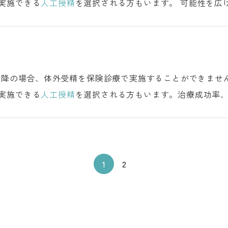
実施できる
人工授精
を選択される方もいます。 可能性を広げる治療法 過去に採卵した凍結胚が残っ
ていれば、凍結融解胚移植により妊娠成立を目指すことができます 第三者の提供卵子
実施できる
人工授精
を選択される方もいます。治療成功率
的負担、お二人の価値観などによって、進めていく治療の内容を検討いたします。 2人目
1
2