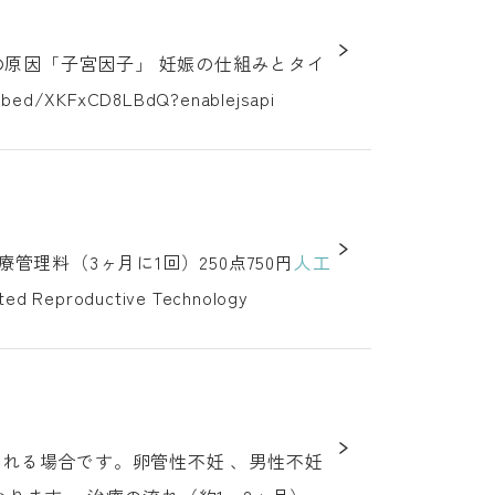
outube.com/embed/XKFxCD8LBdQ?enablejsapi
費用（保険） 項目保険点数保険診療一般不妊治療管理料（3ヶ月に1回）250点750円
人工
 検査代（超音波・採血代等）、注射・お薬代が別途かかる場合があります Assisted Reproductive Technology
れる場合です。卵管性不妊 、男性不妊