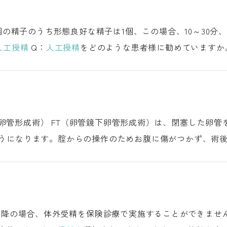
0個の精子のうち形態良好な精子は1個、この場合、10～30
人工授精
Q：
人工授精
をどのような患者様に勧めていますか
る方2.射精障害がある方3.性交障害がある
うになります。腟からの操作のためお腹に傷がつかず、術
による妊娠率