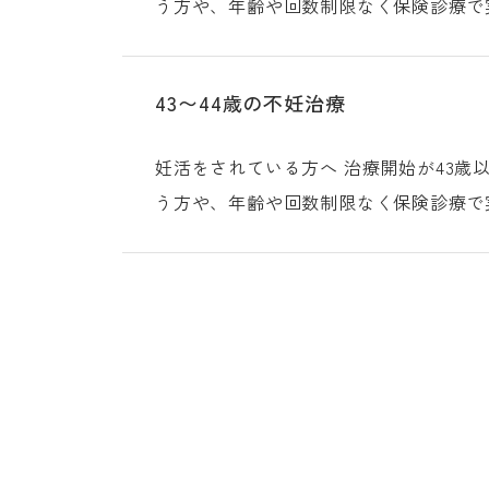
う方や、年齢や回数制限なく保険診療で
43〜44歳の不妊治療
妊活をされている方へ 治療開始が43歳以降の場合、体外受精を保険診療で実施することができません。自費診療で体外受精による治療を行
う方や、年齢や回数制限なく保険診療で