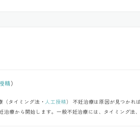
授精
）
y Treatments 一般不妊治療（タイミング法・
人工授精
） 不妊治療は原因が見つかれば原因への治療、原因不明には段階的に治
妊治療から開始します。一般不妊治療には、タイミング法
助医療（ART）へのステッ