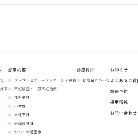
へ
診療内容
診療費用
お知らせ
いて
プレコンセプションケア・卵子凍結
助成金について
よくあるご質
ン外来
不妊検査・一般不妊治療
診療予約
体外受精
採用情報
不育症
お問い合わせ
男性不妊
妊娠後管理
がん・生殖医療