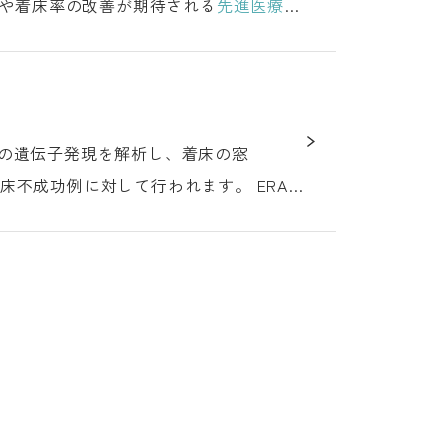
質や着床率の改善が期待される
先進医療
で
不成功例に対して行われます。 ERA検