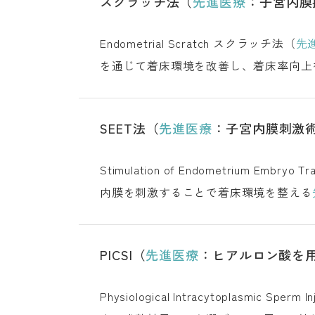
スクラッチ法（
先進医療
：子宮内膜
Endometrial Scratch スクラッチ法（
先
を通じて着床環境を改善し、着床率向上を期待す
なる方 実施方法 費用について 注意事項
SEET法（
先進医療
：子宮内膜刺激
内膜を刺激することで着床環境を整える
ストークとSEET法の意
PICSI（
先進医療
：ヒアルロン酸を