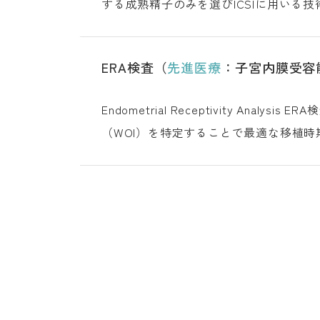
する成熟精子のみを選びICSIに用いる
す。 PICSIとは
ERA検査（
先進医療
：子宮内膜受容
Endometrial Receptivity
（WOI）を特定することで最適な移植
査とは 子宮内膜の受容期と着床の窓（W