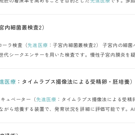
続胚の着床率を高めることを目的とした
先進医療
です。多胎妊
方法 費用につい
宮内細菌叢検査2）
biome Test 子宮内フローラ検査（
先進医療
：子宮内細菌叢検査2） 子宮内の細菌バランスを調べ、着床に適した環境かを
世代シークエンサーを用いた検査です。慢性子宮内膜炎を
方が対象です。 子宮内フローラ検査とは 検査の対象者
進医療
：タイムラプス撮像法による受精卵・胚培養
or タイムラプスインキュベーター（
先進医療
：タイムラプス撮像法による受精卵・胚培養） タイ
ながら培養する装置で、発育状況を詳細に評価可能です。A
す。 タイムラプスインキュベーターとは