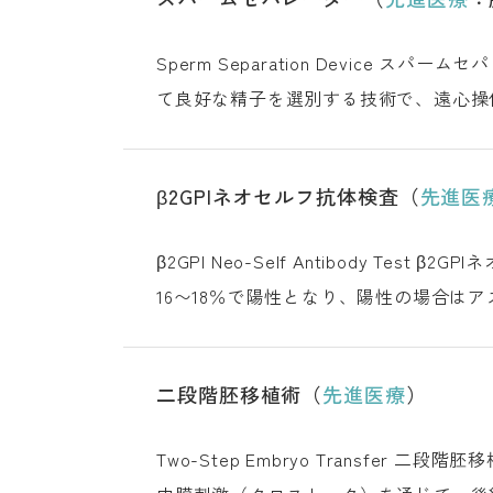
Sperm Separation De
て良好な精子を選別する技術で、遠心操
される
先進医療
β2GPIネオセルフ抗体検査（
先進医
β2GPI Neo-Self
16〜18％で陽性となり、陽性の場合はアスピリンやヘパリン療法で治療し
方針 費用につ
二段階胚移植術（
先進医療
）
Two-Step Embryo Transf