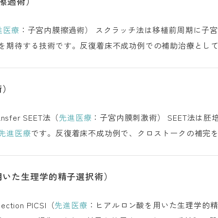
擦過術）
進医療
：子宮内膜擦過術） スクラッチ法は移植前周期に子宮内膜を意図的に擦過し、局所の炎症反応
る技術です。反復着床不成功例での補助治療として行われます。 スクラッ
術）
Stimulation of Endometrium Embryo Transfer SEET法（
先進医療
：子宮内膜刺激術） SEET法は胚培養液の上清を移植前に子宮内へ注入し、
先進医療
です。反復着床不成功例で、クロストークの補完を目的に実施され
用いた生理学的精子選択術）
Physiological Intracytoplasmic Sperm Injection PICSI（
先進医療
：ヒアルロン酸を用いた生理学的精子選択術） PICSI