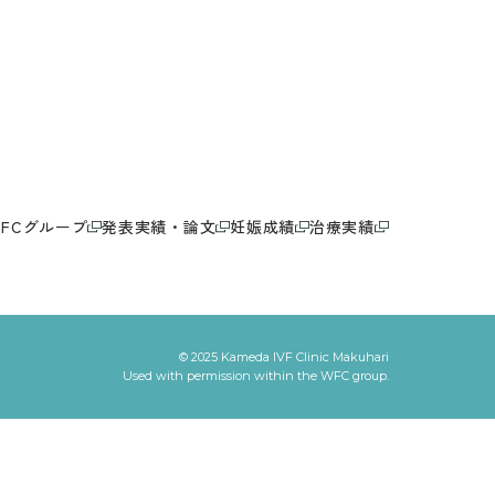
WFCグループ
発表実績・論文
妊娠成績
治療実績
© 2025 Kameda IVF Clinic Makuhari
Used with permission within the WFC group.