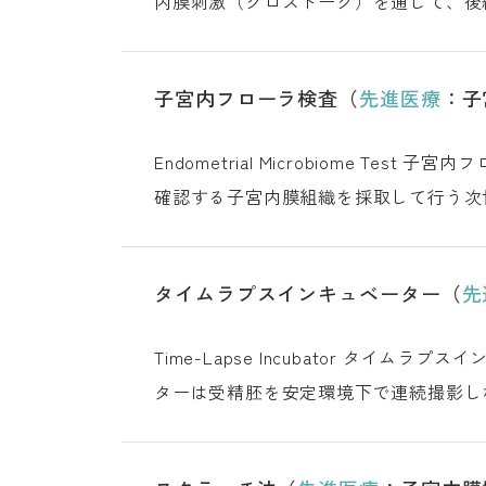
内膜刺激（クロストーク）を通じて、後
植術とは 対象となる方 実施
子宮内フローラ検査（
先進医療
：子
Endometrial Micro
確認する子宮内膜組織を採取して行う次
タイムラプスインキュベーター（
先
Time-Lapse Incubat
ターは受精胚を安定環境下で連続撮影し
率の向上が期待されま