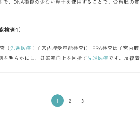
技術で、DNA損傷の少ない精子を使用することで、受精胚の
能検査1）
 Analysis ERA検査（
先進医療
：子宮内膜受容能検査1） ERA検査は子宮内膜の遺伝子発現を解析し、着床の窓
時期を明らかにし、妊娠率向上を目指す
先進医療
です。反復着床
O
1
2
3