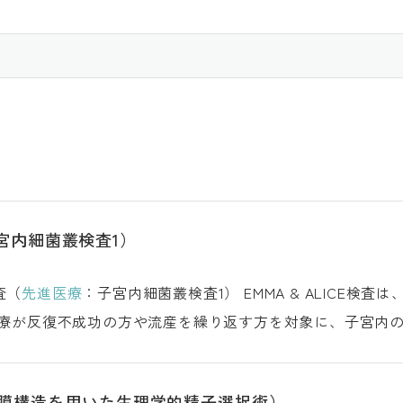
宮内細菌叢検査1）
ICE検査（
先進医療
：子宮内細菌叢検査1） EMMA & ALICE検査は、慢性子宮内膜炎など妊娠に悪影響を及ぼ
療が反復不成功の方や流産を繰り返す方を対象に、子宮内
膜構造を用いた生理学的精子選択術）