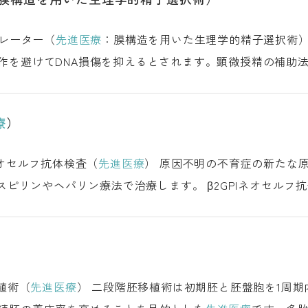
vice スパームセパレーター（
先進医療
：膜構造を用いた生理学的精子選択術） スパームセパレーターは膜構造を用
作を避けてDNA損傷を抑えるとされます。顕微授精の補助
です。 スパームセパレーターとは 対象とな
療
）
 Antibody Test β2GPIネオセルフ抗体検査（
先進医療
） 原因不明の不育症の新たな原因を調べる血液検査です。不育症女性の
ます。 β2GPIネオセルフ抗体検査とは 検査の対象者 検査方法 治療
er 二段階胚移植術（
先進医療
） 二段階胚移植術は初期胚と胚盤胞を1周期内に時間差で移植し、初期胚による子宮