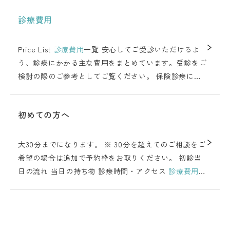
診療費用
Price List
診療費用
一覧 安心してご受診いただけるよ
う、診療にかかる主な費用をまとめています。受診をご
検討の際のご参考としてご覧ください。 保険診療につ
いて 一般検査 人工授精 体外受精 先進医療 高額療養費
制度について 助成金について Insurance Coverage for
初めての方へ
Tre
大30分までになります。 ※ 30分を超えてのご相談をご
希望の場合は追加で予約枠をお取りください。 初診当
日の流れ 当日の持ち物 診療時間・アクセス
診療費用
よくあるご質問 お問い合せ Process 初診当日の流れ 初
診では、治療方針や必要な検査について丁寧にご説明
し、当日実施できる検査も行いま