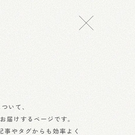
について、
をお届けするページです。
記事やタグからも効率よく