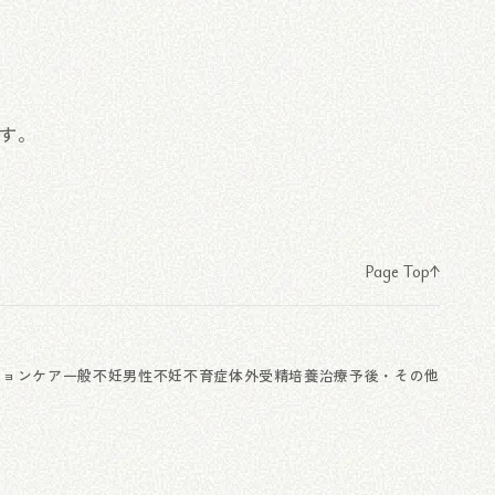
す。
Page Top
ションケア
一般不妊
男性不妊
不育症
体外受精
培養
治療予後・その他