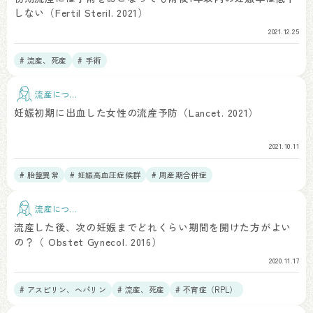
しない（Fertil Steril. 2021）
2021.12.25
# 流産、死産
# 手術
流産につい
て
妊娠初期に出血した女性の流産予防（Lancet. 2021）
2021.10.11
# 胎盤異常
# 妊娠高血圧症候群
# 周産期合併症
流産につい
て
流産した後、次の妊娠までどれくらい期間を開けた方がよい
の？（ Obstet Gynecol. 2016）
2020.11.17
# アスピリン、ヘパリン
# 流産、死産
# 不育症（RPL）
# 周産期合併症
# 疫学研究・データベース