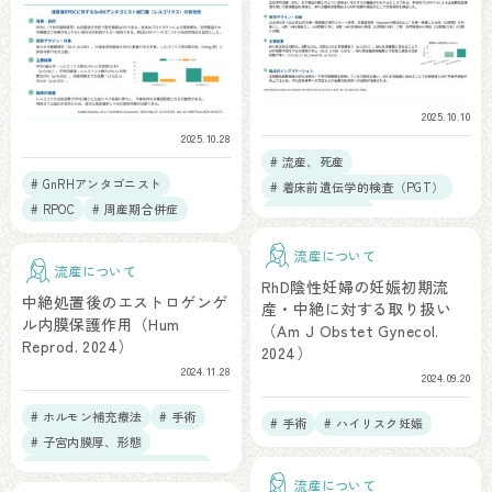
2025.10.10
2025.10.28
# 流産、死産
# GnRHアンタゴニスト
# 着床前遺伝学的検査（PGT）
# RPOC
# 周産期合併症
# 不育症（RPL）
流産について
流産について
RhD陰性妊婦の妊娠初期流
中絶処置後のエストロゲンゲ
産・中絶に対する取り扱い
ル内膜保護作用（Hum
（Am J Obstet Gynecol.
Reprod. 2024）
2024）
2024.11.28
2024.09.20
# ホルモン補充療法
# 手術
# 手術
# ハイリスク妊娠
# 子宮内膜厚、形態
# 総説、RCT、メタアナリシス
流産について