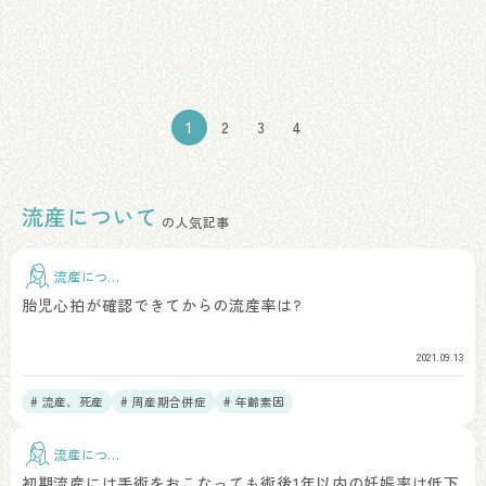
投
稿
の
1
2
3
4
ペ
ー
流産について
の人気記事
ジ
送
流産につい
て
胎児心拍が確認できてからの流産率は?
り
2021.09.13
# 流産、死産
# 周産期合併症
# 年齢素因
流産につい
て
初期流産には手術をおこなっても術後1年以内の妊娠率は低下