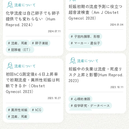
流産について
妊娠初期の流産予測に役立つ
超音波検査（Am J Obstet
化学流産は自己卵子でも卵子
Gynecol. 2020）
提供でも変わらない（Hum
Reprod. 2024）
2024.01.04
2024.07.11
# 子宮内膜厚、形態
# 流産、死産
# 卵子凍結
# マーカー・遺伝子
# 胚移植（ET）
# 流産、死産
流産について
流産について
妊娠中の失業は流産・死産リ
初回hCG測定後4-6日上昇率
スク上昇と影響(Hum Reprod.
で初期流産・異所性妊娠は判
2023)
断できるか（Obstet
2023.10.11
Gynecol. 2023）
2023.10.27
# 心理的素因
# 疫学研究・データベース
# 異所性妊娠
# hCG
# 流産、死産
# 流産、死産
# プレコンセプション