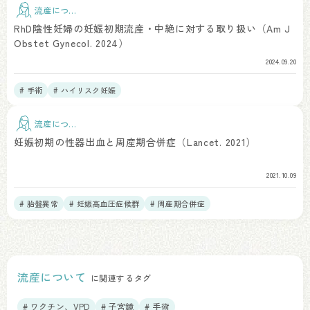
流産につい
て
RhD陰性妊婦の妊娠初期流産・中絶に対する取り扱い（Am J
Obstet Gynecol. 2024）
2024.09.20
# 手術
# ハイリスク妊娠
流産につい
て
妊娠初期の性器出血と周産期合併症（Lancet. 2021）
2021.10.09
# 胎盤異常
# 妊娠高血圧症候群
# 周産期合併症
流産について
に関連するタグ
# ワクチン、VPD
# 子宮鏡
# 手術