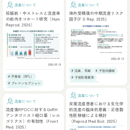
流産について
流産について
妊娠前・中ストレスと流産率
体外受精後の中期流産リスク
の前向きコホート研究（Hum
因子(F S Rep. 2025)
Reprod. 2026）
2026.03.13
2026.05.19
# 流産、死産
# 子宮内膜症
# 不育症（RPL）
# 子宮形態異常
# プレコンセプション
# 不育症（RPL）
# 心理的素因
流産について
# 疫学研究・データベース
流産について
# 流産、死産
反復流産患者における生化学
流産後RPOCに対するGnRH
的流産の臨床的意義：正倍数
アンタゴニスト経口薬（レル
性胚移植による検討
ゴリクス）の有効性（Front
（Reprod Med Biol. 2025）
Med. 2025）