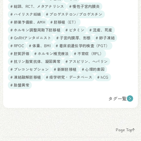
# 総説、RCT、メタアナリシス
# 慢性子宮内膜炎
# ハイリスク妊娠
# プロゲステロン/プロゲスチン
# 卵巣予備能、AMH
# 胚移植（ET）
# ホルモン調整周期下胚移植
# ビタミン
# 流産、死産
# GnRHアンタゴニスト
# 子宮内膜厚、形態
# 卵子凍結
# RPOC
# 体重、BMI
# 着床前遺伝学的検査（PGT）
# 胚質評価
# ホルモン補充療法
# 不育症（RPL）
# 抗リン脂質抗体、凝固異常
# アスピリン、ヘパリン
# プレコンセプション
# 新鮮胚移植
# 心理的素因
# 凍結融解胚移植
# 疫学研究・データベース
# hCG
# 胎盤異常
タグ一覧
Page Top