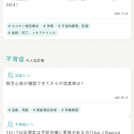
2024）
2024.11.28
# ホルモン補充療法
# 手術
# 子宮内膜厚、形態
# 総説、RCT、メタアナリシス
不育症
の人気記事
流産につい
て
胎児心拍が確認できてからの流産率は?
2021.09.13
# 流産、死産
# 周産期合併症
# 年齢素因
不育症につい
て
Th1/Th2比測定は不妊治療に意味があるの?(Am J Reprod