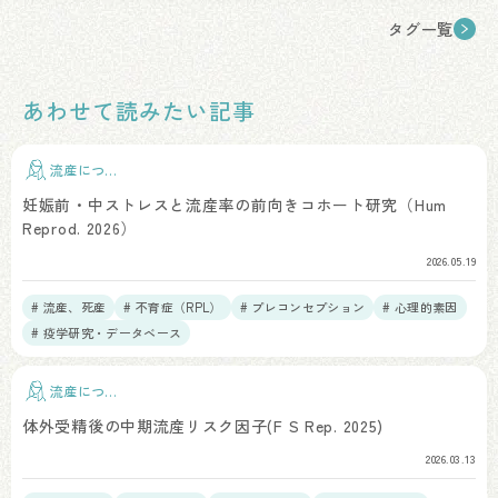
タグ一覧
あわせて読みたい記事
流産につい
て
妊娠前・中ストレスと流産率の前向きコホート研究（Hum
Reprod. 2026）
2026.05.19
# 流産、死産
# 不育症（RPL）
# プレコンセプション
# 心理的素因
# 疫学研究・データベース
流産につい
て
体外受精後の中期流産リスク因子(F S Rep. 2025)
2026.03.13