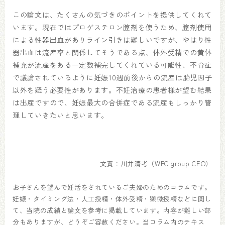
この論文は、たくさんの気づきのポイントを提供してくれて
います。現在ではプロゲステロン腟剤を使うため、腟剤使用
による性器出血がありライン引きは難しいですが、やはり性
器出血は流産率と関係してそうである点、体外受精での黄体
補充が流産をある一定数補完してくれている可能性、不育症
で議論されているように妊娠10週前後からの流産は胎児因子
以外を疑う必要性があります。不妊治療の患者様が望む結果
は出産ですので、妊娠最大の合併症である流産もしっかり管
理していきたいと思います。
文責：川井清考（WFC group CEO）
お子さんを望んで妊活をされているご夫婦のためのコラムです。
妊娠・タイミング法・人工授精・体外受精・顕微授精などに関し
て、当院の成績と論文を参考に掲載しています。内容が難しい部
分もありますが、どうぞご容赦ください。当コラム内のテキス