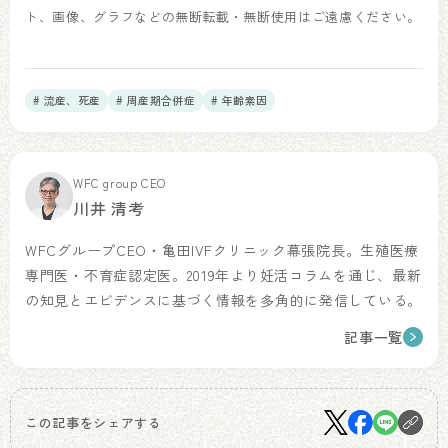
ト、画像、グラフなどの無断転載・無断使用はご遠慮ください。
# 流産、死産
# 周産期合併症
# 年齢素因
WFC group CEO
川井 清考
WFCグループCEO・亀田IVFクリニック幕張院長。生殖医療
専門医・不育症認定医。2019年より妊活コラムを通じ、最新
の知見とエビデンスに基づく情報を多角的に発信している。
記事一覧
この記事をシェアする