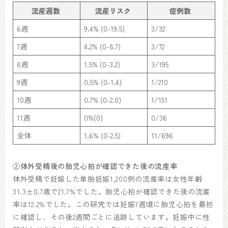
流産週数
流産リスク
症例数
6週
9.4% (0-19.5)
3/32
7週
4.2% (0-8.7)
3/72
8週
1.5% (0-3.2)
3/195
9週
0.5% (0-1.4)
1/210
10週
0.7% (0-2.0)
1/151
11週
0%(0)
0/36
全体
1.6% (0-2.5)
11/696
②体外受精後の胎児心拍が確認できた後の流産率
体外受精で妊娠した単胎妊娠1,200例の流産率は女性年齢
31.3±0.7歳で21.7%でした。胎児心拍が確認できた後の流産
率は12.2%でした。この研究では妊娠7週頃に胎児心拍を最初
に確認し、その後2週間ごとに追跡しています。妊娠中に性