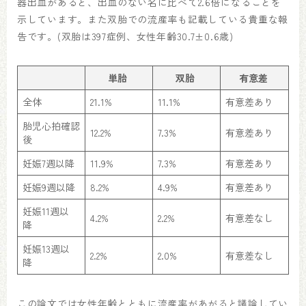
器出血があると、出血のない名に比べて2.6倍になることを
示しています。また双胎での流産率も記載している貴重な報
告です。(双胎は397症例、女性年齢30.7±0.6歳)
単胎
双胎
有意差
全体
21.1%
11.1%
有意差あり
胎児心拍確認
12.2%
7.3%
有意差あり
後
妊娠7週以降
11.9%
7.3%
有意差あり
妊娠9週以降
8.2%
4.9%
有意差あり
妊娠11週以
4.2%
2.2%
有意差なし
降
妊娠13週以
2.2%
2.0%
有意差なし
降
この論文では女性年齢とともに流産率があがると議論してい