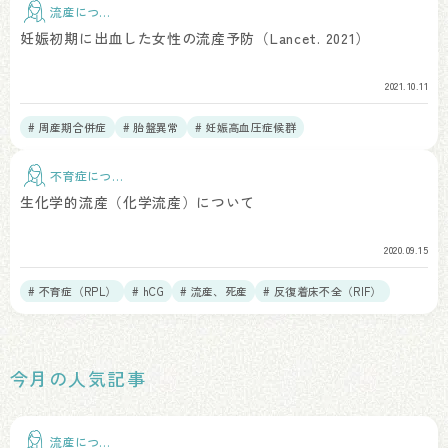
流産につい
て
妊娠初期に出血した女性の流産予防（Lancet. 2021）
2021.10.11
# 周産期合併症
# 胎盤異常
# 妊娠高血圧症候群
不育症につい
て
生化学的流産（化学流産）について
2020.09.15
# 不育症（RPL）
# hCG
# 流産、死産
# 反復着床不全（RIF）
今月の人気記事
流産につい