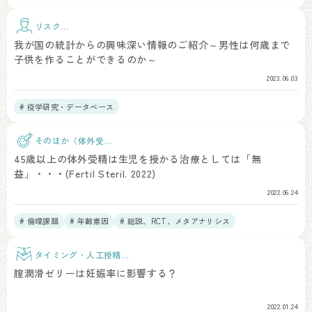
リスク因
子
我が国の統計からの興味深い情報のご紹介～男性は何歳まで
子供を作ることができるのか～
2023.06.03
# 疫学研究・データベース
そのほか（体外受
精）
45歳以上の体外受精は生児を授かる治療としては「無
益」・・・(Fertil Steril. 2022)
2022.06.24
# 倫理課題
# 年齢素因
# 総説、RCT、メタアナリシス
タイミング・人工授精治
療
腟潤滑ゼリーは妊娠率に影響する？
2022.01.24