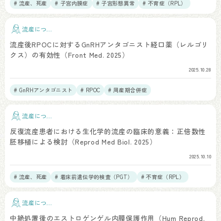
# 流産、死産
# 子宮内膜症
# 子宮形態異常
# 不育症（RPL）
流産につい
て
流産後RPOCに対するGnRHアンタゴニスト経口薬（レルゴリ
クス）の有効性（Front Med. 2025）
2025.10.28
# GnRHアンタゴニスト
# RPOC
# 周産期合併症
流産につい
て
反復流産患者における生化学的流産の臨床的意義：正倍数性
胚移植による検討（Reprod Med Biol. 2025）
2025.10.10
# 流産、死産
# 着床前遺伝学的検査（PGT）
# 不育症（RPL）
流産につい
て
中絶処置後のエストロゲンゲル内膜保護作用（Hum Reprod.