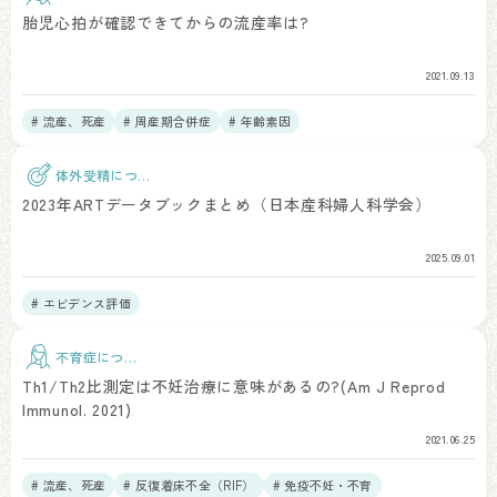
て
胎児心拍が確認できてからの流産率は?
2021.09.13
# 流産、死産
# 周産期合併症
# 年齢素因
体外受精につい
て
2023年ARTデータブックまとめ（日本産科婦人科学会）
2025.09.01
# エビデンス評価
不育症につい
て
Th1/Th2比測定は不妊治療に意味があるの?(Am J Reprod
Immunol. 2021)
2021.06.25
# 流産、死産
# 反復着床不全（RIF）
# 免疫不妊・不育