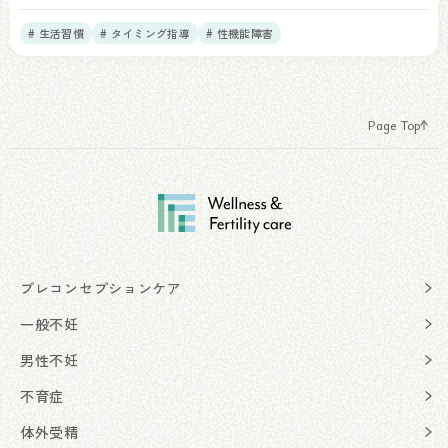
# 生活習慣
# タイミング指導
# 性機能障害
Page Top
プレコンセプションケア
一般不妊
男性不妊
不育症
体外受精