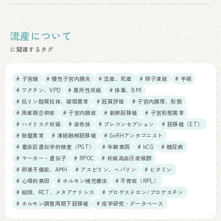
流産について
に関連するタグ
# 子宮鏡
# 慢性子宮内膜炎
# 流産、死産
# 卵子凍結
# 手術
# ワクチン、VPD
# 異所性妊娠
# 体重、BMI
# 抗リン脂質抗体、凝固異常
# 胚質評価
# 子宮内膜厚、形態
# 周産期合併症
# 子宮内膜症
# 新鮮胚移植
# 子宮形態異常
# ハイリスク妊娠
# 染色体
# プレコンセプション
# 胚移植（ET）
# 胎盤異常
# 凍結融解胚移植
# GnRHアンタゴニスト
# 着床前遺伝学的検査（PGT）
# 年齢素因
# hCG
# 糖尿病
# マーカー・遺伝子
# RPOC
# 妊娠高血圧症候群
# 卵巣予備能、AMH
# アスピリン、ヘパリン
# ビタミン
# 心理的素因
# ホルモン補充療法
# 不育症（RPL）
# 総説、RCT、メタアナリシス
# プロゲステロン/プロゲスチン
# ホルモン調整周期下胚移植
# 疫学研究・データベース