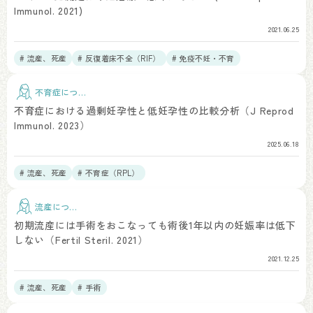
Immunol. 2021)
2021.06.25
# 流産、死産
# 反復着床不全（RIF）
# 免疫不妊・不育
不育症につい
て
不育症における過剰妊孕性と低妊孕性の比較分析（J Reprod
Immunol. 2023）
2025.06.18
# 流産、死産
# 不育症（RPL）
流産につい
て
初期流産には手術をおこなっても術後1年以内の妊娠率は低下
しない（Fertil Steril. 2021）
2021.12.25
# 流産、死産
# 手術