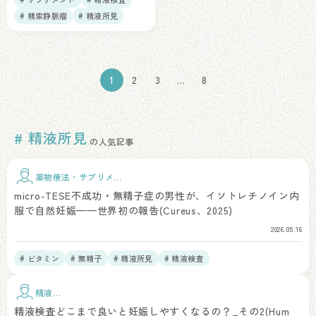
# 精索静脈瘤
# 精液所見
1
2
3
…
8
# 精液所見
の人気記事
薬物療法・サプリメン
ト
micro-TESE不成功・無精子症の男性が、イソトレチノイン内
服で自然妊娠——世界初の報告(Cureus、2025)
2026.05.16
# ビタミン
# 無精子
# 精液所見
# 精液検査
精液検
査
精液検査どこまで良いと妊娠しやすくなるの？_その2(Hum