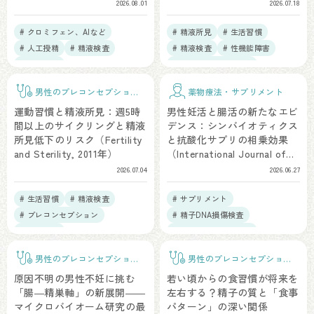
（Human Reproduction,
2026.08.01
2026.07.18
2025）
# クロミフェン、AIなど
# 精液所見
# 生活習慣
# 人工授精
# 精液検査
# 精液検査
# 性機能障害
# 精液所見
# プレコンセプション
# 疫学研究・データベース
男性のプレコンセプション
薬物療法・サプリメント
ケア
運動習慣と精液所見：週5時
男性妊活と腸活の新たなエビ
間以上のサイクリングと精液
デンス：シンバイオティクス
所見低下のリスク（Fertility
と抗酸化サプリの相乗効果
and Sterility, 2011年）
（International Journal of
Urology, 2025年発表）
2026.07.04
2026.06.27
# 生活習慣
# 精液検査
# サプリメント
# プレコンセプション
# 精子DNA損傷検査
# 精液所見
# プレコンセプション
# 精液所見
男性のプレコンセプション
男性のプレコンセプション
# 総説、RCT、メタアナリシス
ケア
ケア
原因不明の男性不妊に挑む
若い頃からの食習慣が将来を
「腸―精巣軸」の新展開――
左右する？精子の質と「食事
マイクロバイオーム研究の最
パターン」の深い関係