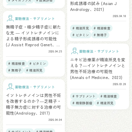
# タイムラプス
# 胚質評価
形成誘導の試み (Asian J
# 精液所見
Andrology、2021)
2026.04.18
薬物療法・サプリメント
無精子症・極少精子症に新た
# 精液所見
# 精液検査
な光 ― イソトレチノインに
# ビタミン
# 無精子
よる精子形成誘導の可能性
(J Assist Reprod Genet、
2025)
薬物療法・サプリメント
2026.04.25
ニキビ治療薬が精液所見を変
# 精液検査
# ビタミン
える？―イソトレチノインと
# 無精子
# 精液所見
男性不妊治療の可能性
(Annals of Medicine、2023)
2026.03.28
薬物療法・サプリメント
イソトレチノインは男性不妊
# サプリメント
# 精液検査
を改善するのか？―乏精子・
# 精索静脈瘤
# 精液所見
精子無力症に対する治療の可
能性(Andrology、2017)
2026.04.04
# サプリメント
# 精液検査