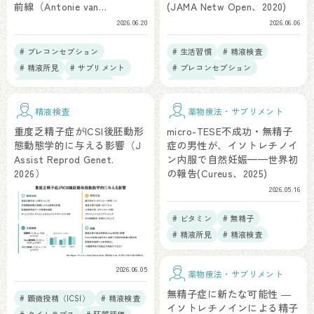
前線（Antonie van
(JAMA Netw Open、2020)
Leeuwenhoek, 2025年）
2026.06.20
2026.06.06
# プレコンセプション
# 生活習慣
# 精液検査
# 精液所見
# サプリメント
# プレコンセプション
# 生活習慣
# 精液検査
# 精液所見
# 疫学研究・データベース
精液検査
薬物療法・サプリメント
重度乏精子症がICSI後胚動形
micro-TESE不成功・無精子
態動態学的に与える影響（J
症の男性が、イソトレチノイ
Assist Reprod Genet.
ン内服で自然妊娠——世界初
2026）
の報告(Cureus、2025)
2026.05.16
# ビタミン
# 無精子
# 精液所見
# 精液検査
2026.06.05
薬物療法・サプリメント
無精子症に新たな可能性 ―
# 顕微授精（ICSI）
# 精液検査
イソトレチノインによる精子