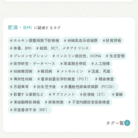
肥満・BMI
に関連するタグ
# ホルモン調整周期下胚移植
# 妊娠高血圧症候群
# 胚質評価
# 体重、BMI
# 総説、RCT、メタアナリシス
# プレコンセプション
# インスリン抵抗性、HOMA
# 生活習慣
# 疫学研究・データベース
# 周産期合併症
# 人工授精
# 妊娠糖尿病
# 糖尿病
# メトホルミン
# 流産、死産
# 異所性妊娠
# 着床前遺伝学的検査（PGT）
# 精液検査
# 月経異常
# 出生児予後
# 多嚢胞性卵巣症候群（PCOS）
# 影響する薬剤など
# サプリメント
# 胚移植（ET）
# 葉酸
# 凍結融解胚移植
# 卵巣刺激
# 子宮内膜胚受容能検査
# 反復着床不全（RIF）
タグ一覧