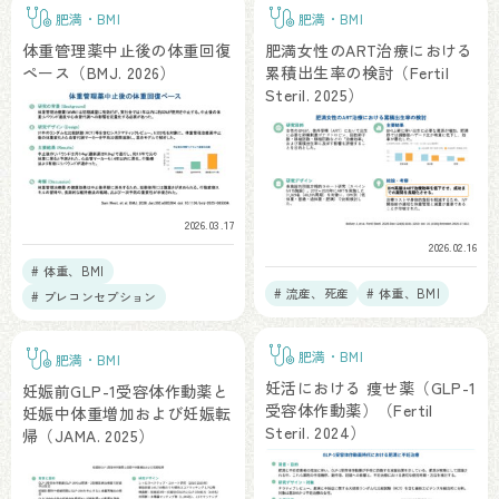
肥満・BMI
肥満・BMI
体重管理薬中止後の体重回復
肥満女性のART治療における
ペース（BMJ. 2026）
累積出生率の検討（Fertil
Steril. 2025）
2026.03.17
2026.02.16
# 体重、BMI
# 流産、死産
# 体重、BMI
# プレコンセプション
肥満・BMI
肥満・BMI
妊活における 痩せ薬（GLP-1
妊娠前GLP-1受容体作動薬と
受容体作動薬）（Fertil
妊娠中体重増加および妊娠転
Steril. 2024）
帰（JAMA. 2025）