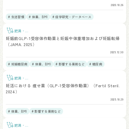
2020.10.26
# 生活習慣
# 体重、BMI
# 疫学研究・データベース
肥満・
BMI
妊娠前GLP-1受容体作動薬と妊娠中体重増加および妊娠転帰
（JAMA. 2025）
2025.12.30
# 妊娠糖尿病
# 体重、BMI
# 影響する薬剤など
# 糖尿病
肥満・
BMI
妊活における 痩せ薬（GLP-1受容体作動薬）（Fertil Steril.
2024）
2025.10.29
# 体重、BMI
# 影響する薬剤など
肥満・