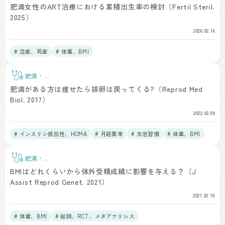
BMI
肥満女性のART治療における累積出生率の検討（Fertil Steril.
2025）
2026.02.16
# 流産、死産
# 体重、BMI
肥満・
BMI
肥満がある方は痩せたら排卵は戻ってくる?（Reprod Med
Biol. 2017）
2022.02.09
# インスリン抵抗性、HOMA
# 月経異常
# 生活習慣
# 体重、BMI
肥満・
BMI
BMIはどれくらいから体外受精成績に影響を与える？（J
Assist Reprod Genet. 2021）
2021.02.18
# 体重、BMI
# 総説、RCT、メタアナリシス