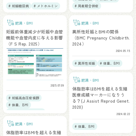
# 妊娠糖尿病
# メトホルミン
# 周産期合併症
肥満・BMI
肥満・BMI
妊娠前体重減少が妊娠中血管
異所性妊娠とBMIの関係
機能や血管内皮に与える影響
（BMC Pregnancy Childbirth.
（F S Rep. 2025）
2024）
2024.05.15
# 異所性妊娠
# 体重、BMI
肥満・BMI
2025.07.09
体脂肪率はBMIを超える生殖
医療成績マーカーになりう
# 妊娠高血圧症候群
る？(J Assist Reprod Genet.
# 体重、BMI
2020)
# プレコンセプション
2024.02.22
肥満・BMI
# 体重、BMI
体脂肪率はBMIを超える生殖