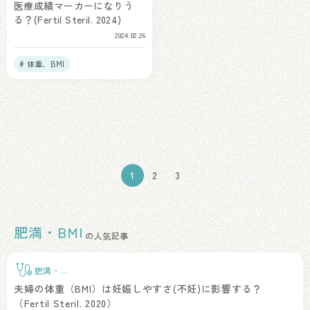
医療成績マーカーになりう
る？(Fertil Steril. 2024)
2024.02.26
# 体重、BMI
投
稿
の
1
2
3
ペ
ー
肥満・BMI
の人気記事
ジ
送
肥満・
BMI
夫婦の体重（BMI）は妊娠しやすさ(不妊)に影響する？
り
（Fertil Steril. 2020）