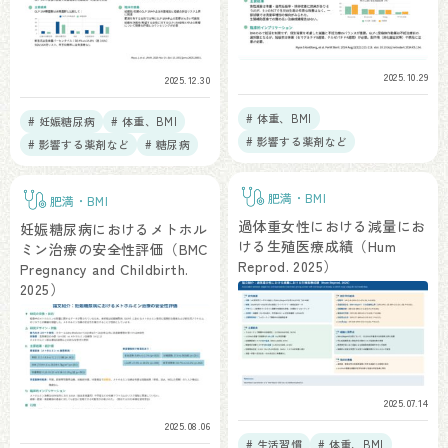
2025.10.29
2025.12.30
# 体重、BMI
# 妊娠糖尿病
# 体重、BMI
# 影響する薬剤など
# 影響する薬剤など
# 糖尿病
肥満・BMI
肥満・BMI
過体重女性における減量にお
妊娠糖尿病におけるメトホル
ける生殖医療成績（Hum
ミン治療の安全性評価（BMC
Reprod. 2025）
Pregnancy and Childbirth.
2025）
2025.07.14
2025.08.06
# 生活習慣
# 体重、BMI