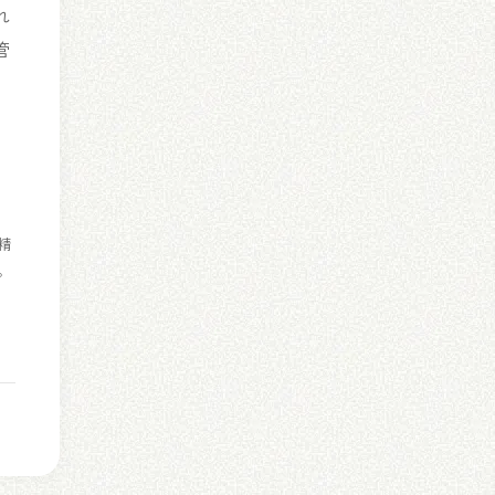
れ
管
O）
精
。