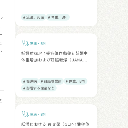
ル
# 流産、死産
# 体重、BMI
ま
ー
と
肥満・BMI
い
妊娠前GLP-1受容体作動薬と妊娠中
体重増加および妊娠転帰（JAMA.
2025）
# 糖尿病
# 妊娠糖尿病
# 体重、BMI
# 影響する薬剤など
の
肥満・BMI
妊活における 痩せ薬（GLP-1受容体