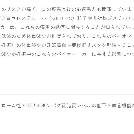
群のリスクが高く、この疾患は後の心疾患とも関連していま
ク質コレステロール（sdLDL-C）粒子や非対称ジメチルア
ーカーは、これらの疾患の発症に関与することが知られてい
ク低減のため体重減少が推奨されており、これらのバイオマ
。妊娠前の体重減少が妊娠高血圧症候群リスクを軽減するこ
重減少が妊娠中のこれらのバイオマーカーに与える影響につ
テローム性アポリポタンパク質脂質レベルの低下と血管機能