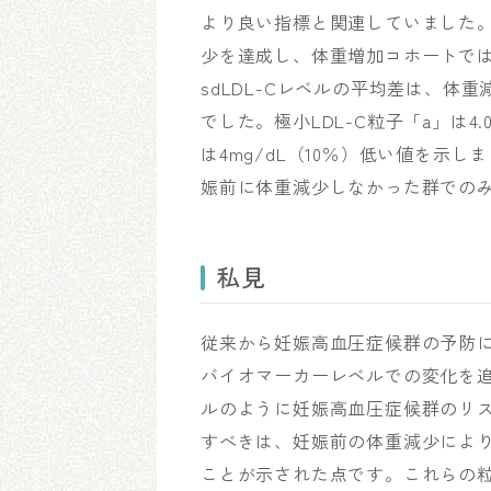
より良い指標と関連していました。体重減
少を達成し、体重増加コホートでは平均1
sdLDL-Cレベルの平均差は、体重減
でした。極小LDL-C粒子「a」は4.
は4mg/dL（10％）低い値を示
娠前に体重減少しなかった群での
私見
従来から妊娠高血圧症候群の予防
バイオマーカーレベルでの変化を追
ルのように妊娠高血圧症候群のリ
すべきは、妊娠前の体重減少によ
ことが示された点です。これらの