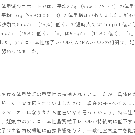
少コホートでは、平均2.7kg（95%CI 2.9-2.4）の体
.3kg（95%CI 0.8-1.8）の体重増加がありました。妊娠
少群で8mg/dL（15％）低く、32週時点では10mg/dL低い
0mg/dL（16％）低く、「b」は5mg/dL（14％）低く、「c
しました。アテローム性粒子レベルとADMAレベルの相関は、妊
み認められました。
における体重管理の重要性は指摘されていましたが、具体的
跡した研究は限られていましたので、現在のFMFベイズモ
スクマーカーになりえたら面白いなと思っています。特に注
り、妊娠中のアテローム性脂質粒子レベルが持続的に低下す
粒子は血管内皮機能に直接影響を与え、一酸化窒素産生を阻