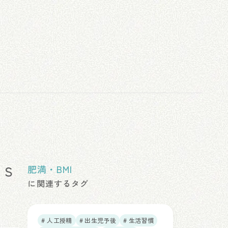
 S
肥満・BMI
に関連するタグ
# 人工授精
# 出生児予後
# 生活習慣