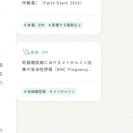
作動薬）（Fertil Steril. 2024）
# 体重、BMI
# 影響する薬剤など
肥満・BMI
妊娠糖尿病におけるメトホルミン治
価
療の安全性評価（BMC Pregnancy
成
and Childbirth. 2025）
の
# 妊娠糖尿病
# メトホルミン
の