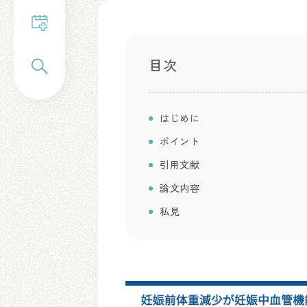
目次
はじめに
ポイント
引用文献
論文内容
私見