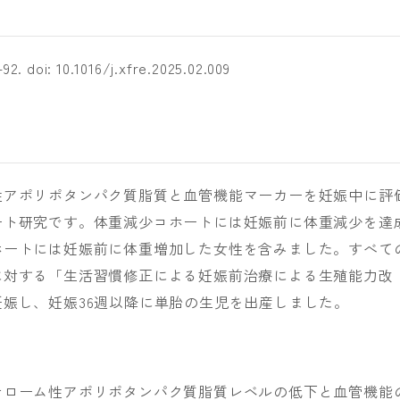
–92. doi: 10.1016/j.xfre.2025.02.009
性アポリポタンパク質脂質と血管機能マーカーを妊娠中に評
ート研究です。体重減少コホートには妊娠前に体重減少を達
ホートには妊娠前に体重増加した女性を含みました。すべて
に対する「生活習慣修正による妊娠前治療による生殖能力改
娠し、妊娠36週以降に単胎の生児を出産しました。
テローム性アポリポタンパク質脂質レベルの低下と血管機能