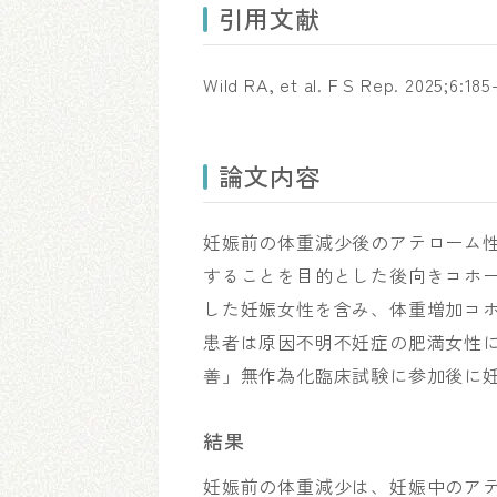
引用文献
Wild RA, et al. F S Rep. 2025;6:185
論文内容
妊娠前の体重減少後のアテローム
することを目的とした後向きコホ
した妊娠女性を含み、体重増加コ
患者は原因不明不妊症の肥満女性
善」無作為化臨床試験に参加後に妊
結果
妊娠前の体重減少は、妊娠中のア