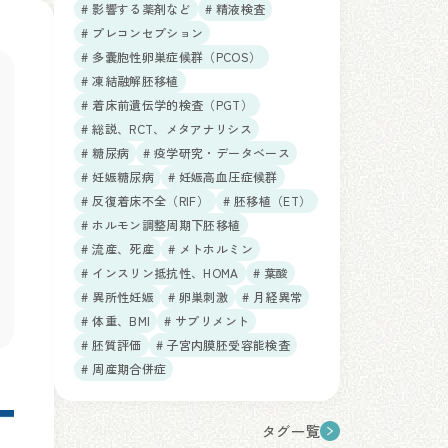
# 影響する薬剤など
# 精液検査
# プレコンセプション
# 多嚢胞性卵巣症候群（PCOS）
# 凍結融解胚移植
# 着床前遺伝学的検査（PGT）
# 総説、RCT、メタアナリシス
# 糖尿病
# 疫学研究・データベース
# 妊娠糖尿病
# 妊娠高血圧症候群
# 反復着床不全（RIF）
# 胚移植（ET）
# ホルモン調整周期下胚移植
# 流産、死産
# メトホルミン
# インスリン抵抗性、HOMA
# 葉酸
# 異所性妊娠
# 卵巣刺激
# 月経異常
# 体重、BMI
# サプリメント
# 胚質評価
# 子宮内膜胚受容能検査
# 周産期合併症
タグ一覧