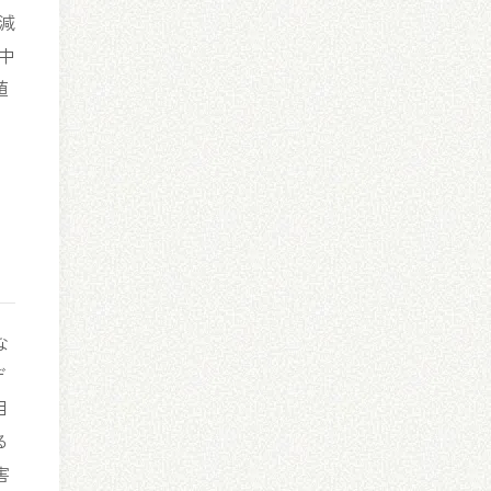
重減
中
値
」
な
デ
目
る
害