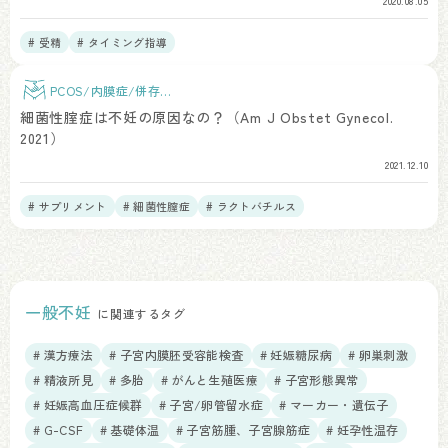
2020.08.05
# 受精
# タイミング指導
PCOS/内膜症/併存疾
患
細菌性腟症は不妊の原因なの？（Am J Obstet Gynecol.
2021）
2021.12.10
# サプリメント
# 細菌性膣症
# ラクトバチルス
一般不妊
に関連するタグ
# 漢方療法
# 子宮内膜胚受容能検査
# 妊娠糖尿病
# 卵巣刺激
# 精液所見
# 多胎
# がんと生殖医療
# 子宮形態異常
# 妊娠高血圧症候群
# 子宮/卵管留水症
# マーカー・遺伝子
# G-CSF
# 基礎体温
# 子宮筋腫、子宮腺筋症
# 妊孕性温存