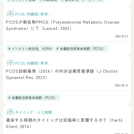
PCOS/内膜症/併存疾
患
PCOSが新名称PMOS（Polyendocrine Metabolic Ovarian
Syndrome）に？（Lancet. 2026）
2026.07.31
# インスリン抵抗性、HOMA
# 多嚢胞性卵巣症候群（PCOS）
# 総説、RCT、メタアナリシス
# 疫学研究・データベース
# 倫理課題
PCOS/内膜症/併存疾
患
PCOS診断基準（2024）の内分泌異常基準値（J Obstet
Gynaecol Res. 2023）
2023.09.12
# 多嚢胞性卵巣症候群（PCOS）
タイミング・人工授精治
療
着床する時期のタイミングは妊娠率に影響するの？（Fertil
Steril. 2014）