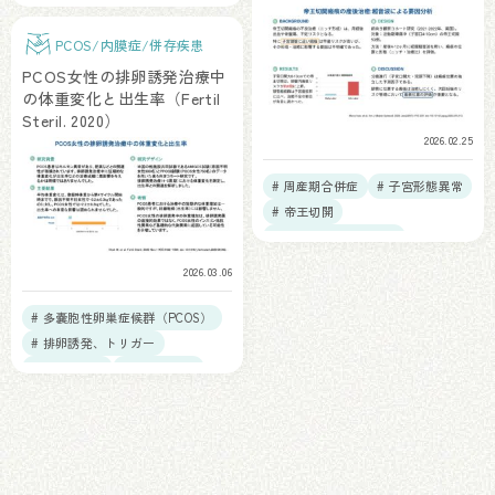
# 反復着床不全（RIF）
# 不育症（RPL）
PCOS/内膜症/併存疾患
# 慢性子宮内膜炎
PCOS女性の排卵誘発治療中
の体重変化と出生率（Fertil
Steril. 2020）
2026.02.25
# 周産期合併症
# 子宮形態異常
# 帝王切開
# 帝王切開瘢痕症候群
2026.03.06
# 多嚢胞性卵巣症候群（PCOS）
# 排卵誘発、トリガー
# 体重、BMI
# 出生児予後
投
稿