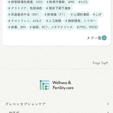
# 卵管疎通性検査、HSG
# 卵巣予備能、AMH
# hCG
# クラミジア、性感染症
# 視床下部下垂体
# 反復着床不全（RIF）
# 卵管鏡（FT）
# 心理的素因
# LUF
# クロミフェン、AIなど
# 人工授精
# 排卵誘発、トリガー
# 体重、BMI
# 総説、RCT、メタアナリシス
# PMS、PMDD
タグ一覧
Page Top
プレコンセプションケア