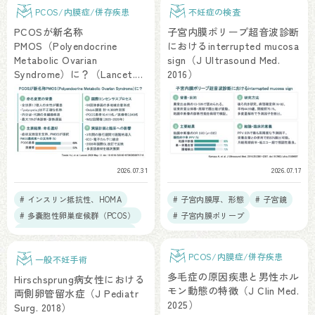
PCOS/内膜症/併存疾患
不妊症の検査
PCOSが新名称
子宮内膜ポリープ超音波診断
PMOS（Polyendocrine
におけるinterrupted mucosa
Metabolic Ovarian
sign（J Ultrasound Med.
Syndrome）に？（Lancet.
2016）
2026）
2026.07.31
2026.07.17
# インスリン抵抗性、HOMA
# 子宮内膜厚、形態
# 子宮鏡
# 多嚢胞性卵巣症候群（PCOS）
# 子宮内膜ポリープ
# 総説、RCT、メタアナリシス
# 疫学研究・データベース
PCOS/内膜症/併存疾患
一般不妊手術
# 倫理課題
多毛症の原因疾患と男性ホル
Hirschsprung病女性における
モン動態の特徴（J Clin Med.
両側卵管留水症（J Pediatr
2025）
Surg. 2018）