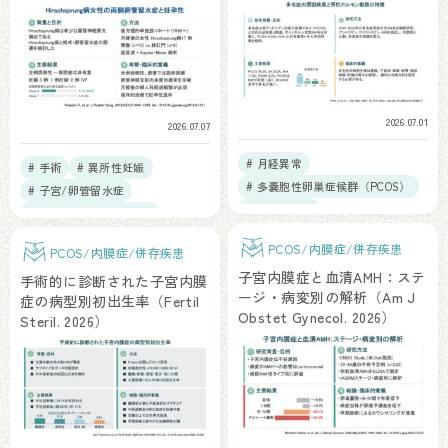
2026.07.01
2026.07.07
# 月経異常
# 手術
# 異所性妊娠
# 多嚢胞性卵巣症候群（PCOS）
# 子宮/卵管留水症
# 体重、BMI
# 卵管疎通性検査、HSG
# マーカー・遺伝子
# 中長期予後
PCOS/内膜症/併存疾患
PCOS/内膜症/併存疾患
# 疫学研究・データベース
子宮内膜症と血清AMH：ステ
手術的に診断された子宮内膜
ージ・病変別の解析（Am J
症の病型別初出生率（Fertil
Obstet Gynecol. 2026）
Steril. 2026）