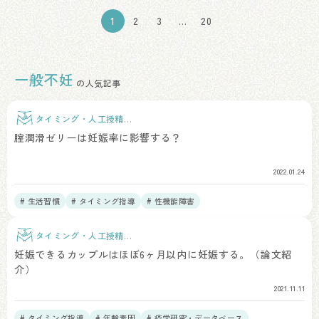
の
1
2
3
…
20
ペ
ー
一般不妊
の人気記事
ジ
送
タイミング・人工授精治
療
腟潤滑ゼリーは妊娠率に影響する？
り
2022.01.24
# 生活習慣
# タイミング指導
# 性機能障害
タイミング・人工授精治
療
妊娠できるカップルはほぼ6ヶ月以内に妊娠する。（論文紹
介）
2021.11.11
# タイミング指導
# 年齢素因
# 疫学研究・データベース