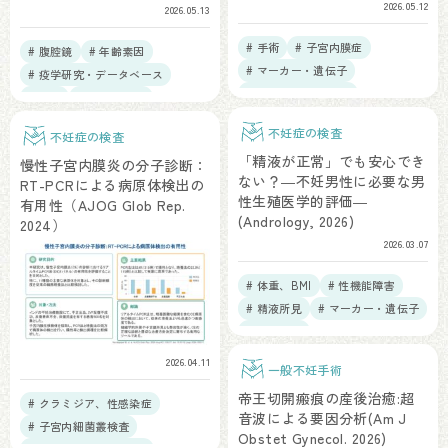
2026.05.12
2026.05.13
# 手術
# 子宮内膜症
# 腹腔鏡
# 年齢素因
# マーカー・遺伝子
# 疫学研究・データベース
# 卵巣予備能、AMH
# 手術
# 子宮内膜症
# 疫学研究・データベース
不妊症の検査
不妊症の検査
「精液が正常」でも安心でき
慢性子宮内膜炎の分子診断：
ない？―不妊男性に必要な男
RT-PCRによる病原体検出の
性生殖医学的評価―
有用性（AJOG Glob Rep.
(Andrology, 2026)
2024）
2026.03.07
# 体重、BMI
# 性機能障害
# 精液所見
# マーカー・遺伝子
# 精液検査
2026.04.11
一般不妊手術
帝王切開瘢痕の産後治癒:超
# クラミジア、性感染症
音波による要因分析(Am J
# 子宮内細菌叢検査
Obstet Gynecol. 2026)