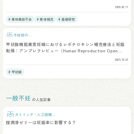
2026.02.11
# 黄体機能不全
# 黄体補充
# 基礎研究
不妊症の検
査
甲状腺機能異常妊婦におけるレボチロキシン補充療法と妊娠
転帰：アンブレラレビュー（Human Reproduction Open.
2025）
2025.10.22
# 甲状腺
一般不妊
の人気記事
タイミング・人工授精治
療
腟潤滑ゼリーは妊娠率に影響する？