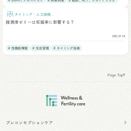
# GnRHアンタゴニスト
# 卵巣刺激
# 総説、RCT、メタアナリシス
タイミング・人工授精治
療
腟潤滑ゼリーは妊娠率に影響する？
2022.01.24
# 性機能障害
# 生活習慣
# タイミング指導
Page Top
プレコンセプションケア