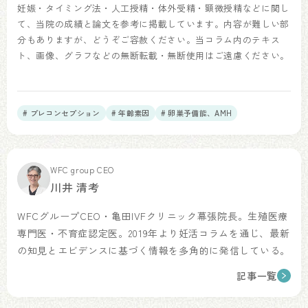
妊娠・タイミング法・人工授精・体外受精・顕微授精などに関し
て、当院の成績と論文を参考に掲載しています。内容が難しい部
分もありますが、どうぞご容赦ください。当コラム内のテキス
ト、画像、グラフなどの無断転載・無断使用はご遠慮ください。
# プレコンセプション
# 年齢素因
# 卵巣予備能、AMH
WFC group CEO
川井 清考
WFCグループCEO・亀田IVFクリニック幕張院長。生殖医療
専門医・不育症認定医。2019年より妊活コラムを通じ、最新
の知見とエビデンスに基づく情報を多角的に発信している。
記事一覧