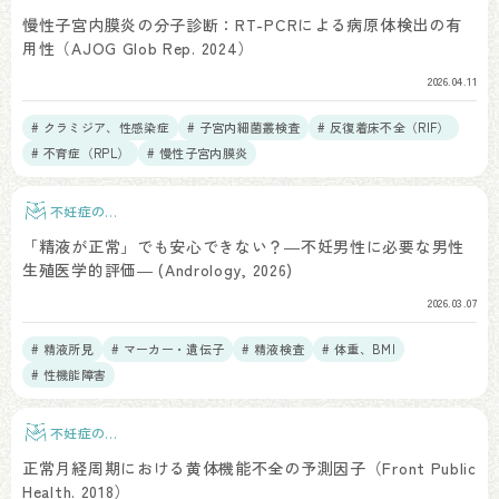
査
慢性子宮内膜炎の分子診断：RT-PCRによる病原体検出の有
用性（AJOG Glob Rep. 2024）
2026.04.11
# クラミジア、性感染症
# 子宮内細菌叢検査
# 反復着床不全（RIF）
# 不育症（RPL）
# 慢性子宮内膜炎
不妊症の検
査
「精液が正常」でも安心できない？―不妊男性に必要な男性
生殖医学的評価― (Andrology, 2026)
2026.03.07
# 精液所見
# マーカー・遺伝子
# 精液検査
# 体重、BMI
# 性機能障害
不妊症の検
査
正常月経周期における黄体機能不全の予測因子（Front Public
Health. 2018）