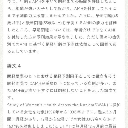
では、年齢とAMHを用いて閉経までの時間を評価したとこ
ろ、年齢が強い因子としてあがり、AMHを付加してもそこ
まで予測能力は改善しませんでした。さらに、早発閉経(45
歳以下)と後発閉経(55歳以上)を予測するAMHの能力を評価
したところ、早期閉経については、年齢だけではなくAMH
を付加した方が予測効果が示されました。ただし個々の症例
別でのAMHに基づく閉経年齢の予測は依然として困難であ
るとしています。
論文４
閉経間際のヒトにおける閉経予測因子としては役立ちそう
閉経間際ではAMHが感度以下になっている症例が多い、ま
たAMH値が高いとすぐには閉経しないことを示した論文で
す。
Study of Women’s Health Across the Nation(SWAN)に参加
している女性を対象(1996年から1998年までに、過去3ヵ月
間に月経があり、42歳から52歳までの女性3302名のなかで
1537名を対象としました)としFMPは無月経12ヵ月前の最後