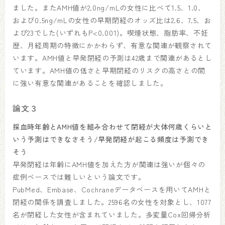
ました。またAMH値が2.0ng/mLの女性に比べて1.5、1.0、
および0.5ng/mLの女性の早期閉経のオッズ比は2.6、7.5、お
よび23でした(いずれもP<0.001)。喫煙状態、脂肪率、不妊
歴、月経周期の特徴にかかわらず、有意な関連が観察されて
います。AMH値と早発閉経の予測は42歳まで関連があるとし
ています。AMH値の低さと早期閉経のリスクの高さとの間
に強い有意な関連があることを確認しました。
論文３
採血時年齢とAMH値を組み合わせて閉経が大体何歳くらいと
いう予測はできなさそう/早発閉経が起こる頻度は予測でき
そう
早発閉経は年齢にAMH値を加えた方が関連は強いが個々の
症例ベースでは難しいという論文です。
PubMed、Embase、Cochraneデータベースを用いてAMHと
閉経の関係を調査しました。2596名の女性を対象とし、1077
名が閉経した女性が含まれていました。多変量Cox回帰分析