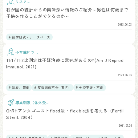
リスク因
子
我が国の統計からの興味深い情報のご紹介～男性は何歳まで
子供を作ることができるのか～
2023.06.03
# 疫学研究・データベース
不育症につい
て
Th1/Th2比測定は不妊治療に意味があるの?(Am J Reprod
Immunol. 2021)
2021.06.25
# 流産、死産
# 反復着床不全（RIF）
# 免疫不妊・不育
卵巣刺激（体外受
精）
GnRHアンタゴニストfixed法・flexible法を考える（Fertil
Steril. 2004）
2021.07.06