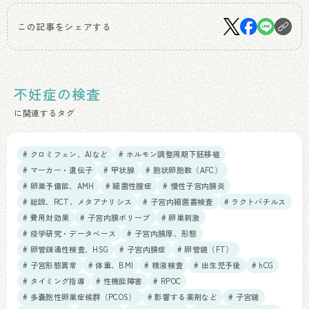
この記事をシェアする
不妊症の検査
に関連するタグ
# クロミフェン、AIなど
# ホルモン調整周期下胚移植
# マーカー・遺伝子
# 甲状腺
# 胞状卵胞数（AFC）
# 卵巣予備能、AMH
# 細菌性膣症
# 慢性子宮内膜炎
# 総説、RCT、メタアナリシス
# 子宮内細菌叢検査
# ラクトバチルス
# 費用対効果
# 子宮内膜ポリープ
# 卵巣刺激
# 疫学研究・データベース
# 子宮内膜厚、形態
# 卵管疎通性検査、HSG
# 子宮内膜症
# 卵管鏡（FT）
# 子宮形態異常
# 体重、BMI
# 精液検査
# 出生児予後
# hCG
# タイミング指導
# 性機能障害
# RPOC
# 多嚢胞性卵巣症候群（PCOS）
# 影響する薬剤など
# 子宮鏡