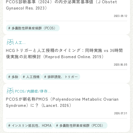
PCOS診断基準（2024）の内分泌異常基準値（J Obstet
Gynaecol Res. 2023）
2023.09.12
# 多嚢胞性卵巣症候群（PCOS）
人工授
精
HCGトリガーと人工授精のタイミング：同時実施 vs 36時間
後実施の比較検討（Reprod Biomed Online. 2019）
2020.06.05
# 多胎
# 人工授精
# 排卵誘発、トリガー
PCOS/内膜症/併存疾
患
PCOSが新名称PMOS（Polyendocrine Metabolic Ovarian
Syndrome）に？（Lancet. 2026）
2026.07.31
# インスリン抵抗性、HOMA
# 多嚢胞性卵巣症候群（PCOS）
# 総説、RCT、メタアナリシス
# 疫学研究・データベース
# 倫理課題