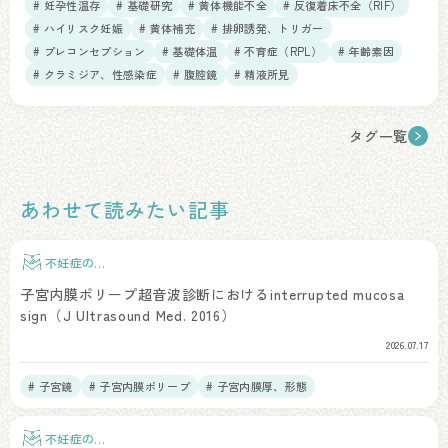
# 妊孕性温存
# 基礎研究
# 黄体機能不全
# 反復着床不全（RIF）
# ハイリスク妊娠
# 黄体補充
# 排卵誘発、トリガー
# プレコンセプション
# 基礎体温
# 不育症（RPL）
# 年齢素因
# クラミジア、性感染症
# 腹腔鏡
# 精液所見
タグ一覧
あわせて読みたい記事
不妊症の検
査
子宮内膜ポリープ超音波診断におけるinterrupted mucosa
sign（J Ultrasound Med. 2016）
2026.07.17
# 子宮鏡
# 子宮内膜ポリープ
# 子宮内膜厚、形態
不妊症の検