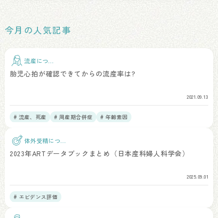
今月の人気記事
流産につい
て
胎児心拍が確認できてからの流産率は?
2021.09.13
# 流産、死産
# 周産期合併症
# 年齢素因
体外受精につい
て
2023年ARTデータブックまとめ（日本産科婦人科学会）
2025.09.01
# エビデンス評価