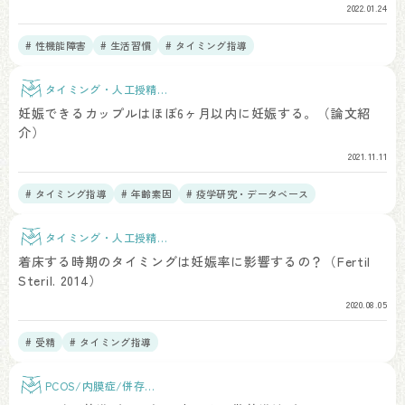
2022.01.24
# 性機能障害
# 生活習慣
# タイミング指導
タイミング・人工授精治
療
妊娠できるカップルはほぼ6ヶ月以内に妊娠する。（論文紹
介）
2021.11.11
# タイミング指導
# 年齢素因
# 疫学研究・データベース
タイミング・人工授精治
療
着床する時期のタイミングは妊娠率に影響するの？（Fertil
Steril. 2014）
2020.08.05
# 受精
# タイミング指導
PCOS/内膜症/併存疾
患