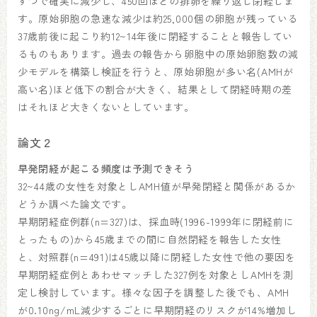
ずつで確実に減少し、450回ほどの排卵を繰り返し閉経しま
す。原始卵胞の急速な減少は約25,000個の卵胞が残っている
37歳前後に起こり約12~14年後に閉経することと報告してい
るものもあります。過去の報告から卵胞中の原始卵胞数の減
少モデルを構築し検証を行うと、原始卵胞が多い名(AMHが
高い名)ほど低下の割合が大きく、結果として閉経時期の差
はそれほど大きくないとしています。
論文２
早発閉経が起こる頻度は予測できそう
32~44歳の女性を対象としAMH値が早発閉経と関係があるか
どうか調べた論文です。
早期閉経症例群(n=327)は、採血時(1996-1999年に閉経前に
とったもの)から45歳までの間に自然閉経を報告した女性
と、対照群(n=491)は45歳以降に閉経した女性で他の要因を
早期閉経症例とあわせマッチした327例を対象としAMHを測
定し検討しています。様々な因子を調整した後でも、AMH
が0.10ng/mL減少するごとに早期閉経のリスクが14%増加し