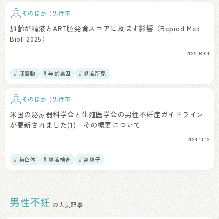
そのほか（男性不
妊）
加齢が精液とART胚発育スコアに及ぼす影響（Reprod Med
Biol. 2025）
2025.08.04
# 胚盤胞
# 年齢素因
# 精液所見
そのほか（男性不
妊）
米国の泌尿器科学会と生殖医学会の男性不妊症ガイドライン
が更新されました(1)ーその概要について
2024.10.12
# 染色体
# 精液検査
# 無精子
男性不妊
の人気記事