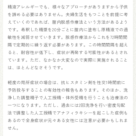
精液アレルギーでも、様々なアプローチがありますから子供
を諦める必要はありません。夫婦生活をもつことを前提に考
えていくのであれば、腟内脱感作療法という方法があるよう
です。希釈した精漿を20分ごとに腟内に塗布し原精液での過
敏性を減弱させていきます。脱感作療法からこれを72時間間
隔で定期的に繰り返す必要があります。この時間間隔を超え
ると、耐容性が低下し、症状が再発する可能性があるとされ
ています。ただ、なかなか大変なので実際に実施されること
は、ほとんどなさそうです。
軽度の局所症状の場合は、抗ヒスタミン剤を性交1時間前に
予防投与することの有効性の報告もあります。そのほか、洗
浄した調整精子で人工授精・体外受精を行うことも治療法の
一つになります。ただし、過去には2回洗浄を行い密度勾配
法で調整した人工授精でアナフィラキシーを起こした症例も
あるので全身症状が元々ある女性には注意が必要かもしれま
せん。