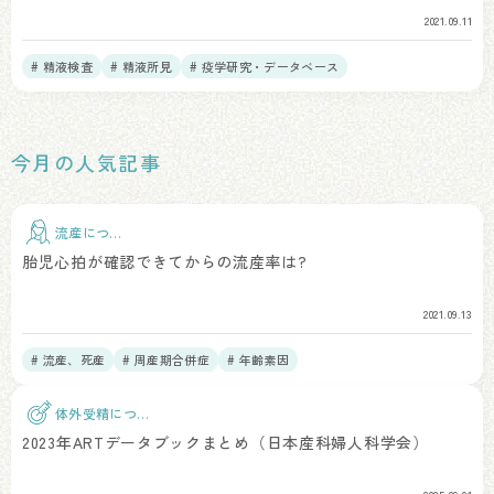
2021.09.11
# 精液検査
# 精液所見
# 疫学研究・データベース
今月の人気記事
流産につい
て
胎児心拍が確認できてからの流産率は?
2021.09.13
# 流産、死産
# 周産期合併症
# 年齢素因
体外受精につい
て
2023年ARTデータブックまとめ（日本産科婦人科学会）