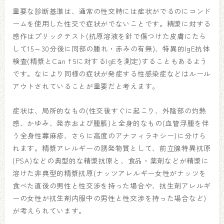
重要な診断基準は、通常の性交時には症状がでるのにコンド
ームを使用した性交で症状がでないことです。精漿に対する
感作はプリックテスト(抗原溶液を針で傷つけた皮膚にたら
して15～30分後に同部の腫れ・赤みの有無)、特異的IgE抗体
検査(精漿とCan f 5に対するIgEを測定)することもあるよう
です。なにより同様の症状が発症する性感染症などはルール
アウトされていることが重要だと考えます。
症状は、局所的なもの(性交後すぐに起こり、外陰部の灼熱
感、かゆみ、発赤および腫脹)と全身的なもの(血管浮腫を伴
う全身性蕁麻疹、さらに高度のアナフィラキシー)に分けら
れます。精漿アレルギーの誘発物質として、前立腺特異抗原
(PSA)などの典型的な精漿抗原と、食品・薬剤などが精漿に
溶けた非典型的精漿抗原(ナッツアレルギー女性がナッツを
食べた直後の男性と性交渉を持った場合や、抗生剤アレルギ
ーの女性が抗生剤内服中の男性と性交渉を持った場合など)
が考えられています。