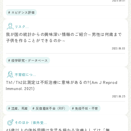
2025.09.01
# エビデンス評価
リスク因
子
我が国の統計からの興味深い情報のご紹介～男性は何歳まで
子供を作ることができるのか～
2023.06.03
# 疫学研究・データベース
不育症につい
て
Th1/Th2比測定は不妊治療に意味があるの?(Am J Reprod
Immunol. 2021)
2021.06.25
# 流産、死産
# 反復着床不全（RIF）
# 免疫不妊・不育
そのほか（体外受
精）
45歳以上の体外受精は生児を授かる治療としては「無