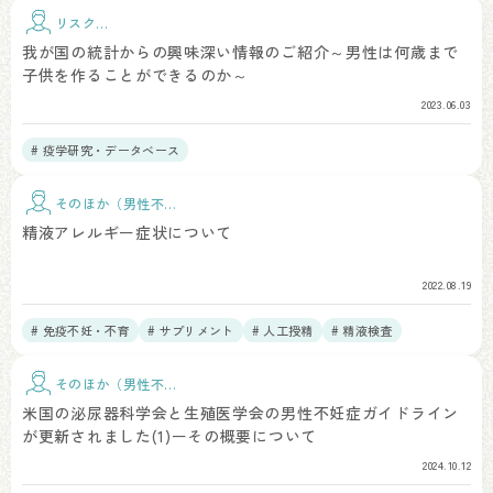
リスク因
子
我が国の統計からの興味深い情報のご紹介～男性は何歳まで
子供を作ることができるのか～
2023.06.03
# 疫学研究・データベース
そのほか（男性不
妊）
精液アレルギー症状について
2022.08.19
# 免疫不妊・不育
# サプリメント
# 人工授精
# 精液検査
そのほか（男性不
妊）
米国の泌尿器科学会と生殖医学会の男性不妊症ガイドライン
が更新されました(1)ーその概要について
2024.10.12