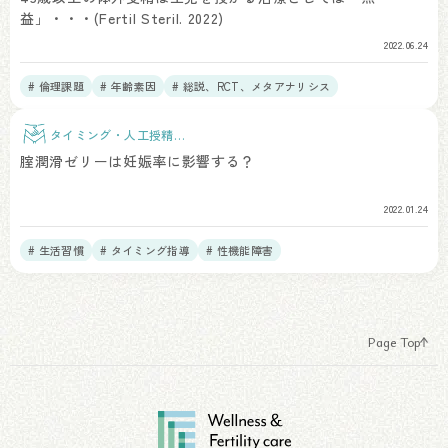
益」・・・(Fertil Steril. 2022)
2022.06.24
# 倫理課題
# 年齢素因
# 総説、RCT、メタアナリシス
タイミング・人工授精治
療
腟潤滑ゼリーは妊娠率に影響する？
2022.01.24
# 生活習慣
# タイミング指導
# 性機能障害
Page Top