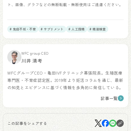
ト、画像、グラフなどの無断転載・無断使用はご遠慮ください。
# 免疫不妊・不育
# サプリメント
# 人工授精
# 精液検査
WFC group CEO
川井 清考
WFCグループCEO・亀田IVFクリニック幕張院長。生殖医療
専門医・不育症認定医。2019年より妊活コラムを通じ、最新
の知見とエビデンスに基づく情報を多角的に発信している。
記事一覧
この記事をシェアする