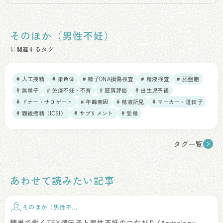
そのほか（男性不妊）
に関連するタグ
# 人工授精
# 染色体
# 精子DNA損傷検査
# 精液検査
# 胚盤胞
# 無精子
# 免疫不妊・不育
# 胚質評価
# 出生児予後
# ドナー・サロゲート
# 年齢素因
# 精液所見
# マーカー・遺伝子
# 顕微授精（ICSI）
# サプリメント
# 受精
タグ一覧
あわせて読みたい記事
そのほか（男性不
妊）
精巣で働くTEX遺伝子と男性不妊のつながり (Andrology,