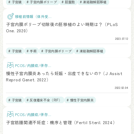
# 子宮鏡
# 子宮内膜ポリープ
# 胚盤胞
# 凍結融解胚移植
# 年齢素因
移植前情報（体外受
精）
子宮内膜ポリープ切除後の胚移植のよい時期は？（PLoS
One. 2020）
2023.07.12
# 子宮鏡
# 手術
# 子宮内膜ポリープ
# 凍結融解胚移植
PCOS/内膜症/併存疾
患
慢性子宮内膜炎あったら妊娠・出産できないの?（J Assist
Reprod Genet. 2022）
2022.02.04
# 子宮鏡
# 反復着床不全（RIF）
# 慢性子宮内膜炎
PCOS/内膜症/併存疾
患
子宮筋腫関連不妊症：機序と管理（Fertil Steril. 2024）