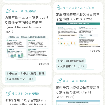
# 反復着床不全（RIF）
ライフスタイル・プレコン
着床不全（胚移植）
セプションケア
帝王切開瘢痕内膜欠損と異常
内膜不均一エコー所見におけ
子宮出血（BJOG. 2025）
る慢性子宮内膜炎有病率
（Am J Reprod Immunol.
2023）
2026.07.06
# 帝王切開瘢痕症候群
2026.07.10
# 反復着床不全（RIF）
# 慢性子宮内膜炎
# 子宮鏡
# 子宮鏡
# 子宮内膜厚、形態
# 帝王切開
# 反復着床不全（RIF）
着床不全（胚移植）
# 慢性子宮内膜炎
慢性子宮内膜炎の抗菌薬治療
# 凍結融解胚移植
と無治療の比較（Fertil
そのほか（体外受精）
Steril. 2021）
HTRSを用いた子宮内膜ポリ
ープ切除術後の3回胚移植ま