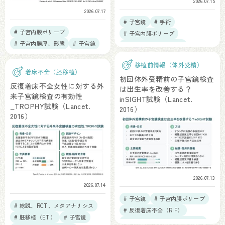
2026.07.15
2026.07.17
# 子宮鏡
# 手術
# 子宮内膜ポリープ
# 子宮内膜ポリープ
# 子宮内膜厚、形態
# 子宮鏡
# 反復着床不全（RIF）
# 慢性子宮内膜炎
移植前情報（体外受精）
着床不全（胚移植）
初回体外受精前の子宮鏡検査
反復着床不全女性に対する外
は出生率を改善する？
来子宮鏡検査の有効性
inSIGHT試験（Lancet.
_TROPHY試験（Lancet.
2016）
2016）
2026.07.13
2026.07.14
# 子宮鏡
# 子宮内膜ポリープ
# 総説、RCT、メタアナリシス
# 反復着床不全（RIF）
# 胚移植（ET）
# 子宮鏡
# 総説、RCT、メタアナリシス