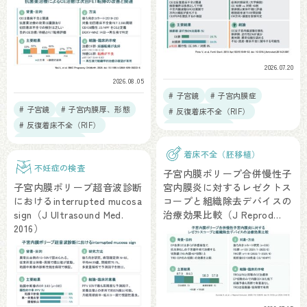
2026.07.20
2026.08.05
# 子宮鏡
# 子宮内膜症
# 子宮鏡
# 子宮内膜厚、形態
# 反復着床不全（RIF）
# 反復着床不全（RIF）
# 不育症（RPL）
# 慢性子宮内膜炎
# 慢性子宮内膜炎
着床不全（胚移植）
# 凍結融解胚移植
不妊症の検査
子宮内膜ポリープ合併慢性子
子宮内膜ポリープ超音波診断
宮内膜炎に対するレゼクトス
におけるinterrupted mucosa
コープと組織除去デバイスの
sign（J Ultrasound Med.
治療効果比較（J Reprod
2016）
Immunol. 2026）