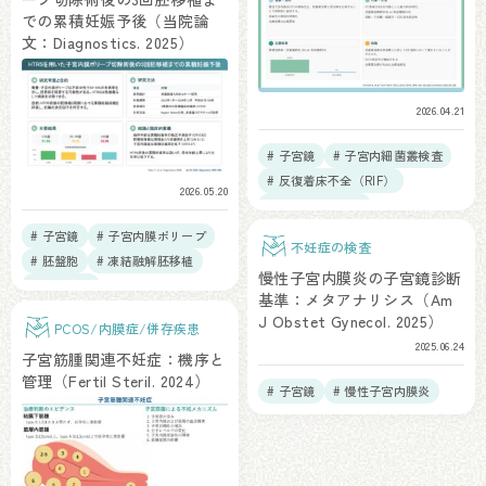
での累積妊娠予後（当院論
文：Diagnostics. 2025）
2026.04.21
# 子宮鏡
# 子宮内細菌叢検査
# 反復着床不全（RIF）
2026.05.20
# 不育症（RPL）
# 慢性子宮内膜炎
# 子宮鏡
# 子宮内膜ポリープ
不妊症の検査
# 胚盤胞
# 凍結融解胚移植
慢性子宮内膜炎の子宮鏡診断
# 年齢素因
基準：メタアナリシス（Am
J Obstet Gynecol. 2025）
PCOS/内膜症/併存疾患
2025.06.24
子宮筋腫関連不妊症：機序と
管理（Fertil Steril. 2024）
# 子宮鏡
# 慢性子宮内膜炎