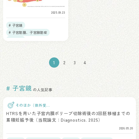
2025.09.23
# 子宮鏡
# 子宮筋腫、子宮腺筋症
# 腹腔鏡
1
2
3
4
# 子宮鏡
の人気記事
そのほか（体外受
精）
HTRSを用いた子宮内膜ポリープ切除術後の3回胚移植までの
累積妊娠予後（当院論文：Diagnostics. 2025）
2026.05.20