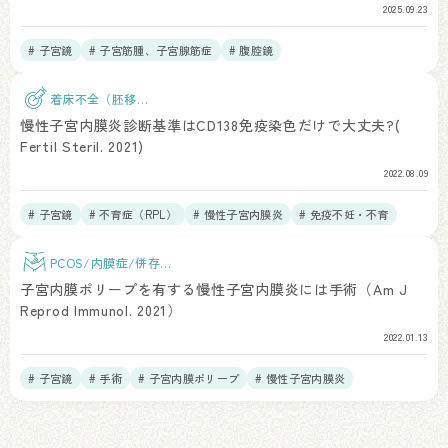
2025.09.23
# 子宮鏡
# 子宮筋腫、子宮腺筋症
# 腹腔鏡
着床不全（胚移
植）
慢性子宮内膜炎診断基準はCD138免疫染色だけで大丈夫?(
Fertil Steril. 2021)
2022.08.09
# 子宮鏡
# 不育症（RPL）
# 慢性子宮内膜炎
# 免疫不妊・不育
PCOS/内膜症/併存疾
患
子宮内膜ポリープを有する慢性子宮内膜炎には手術（Am J
Reprod Immunol. 2021）
2022.01.13
# 子宮鏡
# 手術
# 子宮内膜ポリープ
# 慢性子宮内膜炎