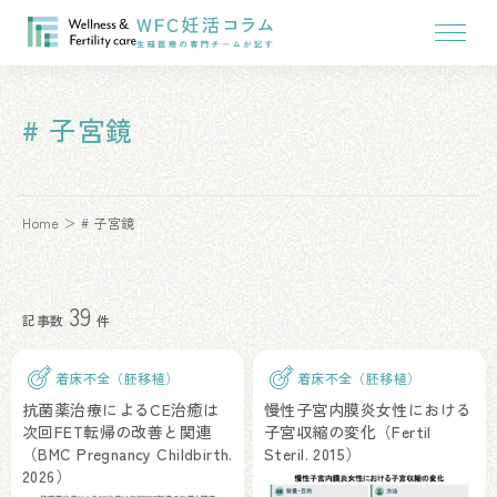
# 子宮鏡
Home
# 子宮鏡
39
記事数
件
着床不全（胚移植）
着床不全（胚移植）
抗菌薬治療によるCE治癒は
慢性子宮内膜炎女性における
次回FET転帰の改善と関連
子宮収縮の変化（Fertil
（BMC Pregnancy Childbirth.
Steril. 2015）
2026）