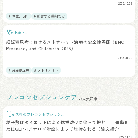
2025.10.29
# 体重、BMI
# 影響する薬剤など
肥満・
BMI
妊娠糖尿病におけるメトホルミン治療の安全性評価（BMC
Pregnancy and Childbirth. 2025）
2025.08.06
# 妊娠糖尿病
# メトホルミン
プレコンセプションケア
の人気記事
男性のプレコンセプションケ
ア
精子数はダイエットによる体重減少に伴って増加し、運動ま
たはGLP-1アナログ治療によって維持される（論文紹介）
2022.11.19