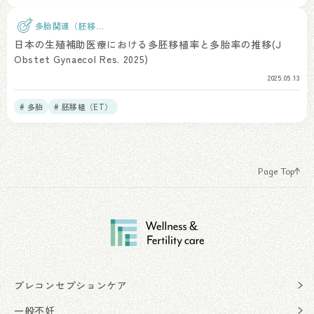
多胎関連（胚移
植）
日本の生殖補助医療における多胚移植率と多胎率の推移(J
Obstet Gynaecol Res. 2025)
2025.05.13
# 多胎
# 胚移植（ET）
Page Top
プレコンセプションケア
一般不妊