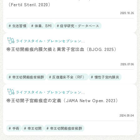
（Fertil Steril. 2020）
2020.10.26
# 生活習慣
# 体重、BMI
# 疫学研究・データベース
ライフスタイル・プレコンセプションケ
ア
帝王切開瘢痕内膜欠損と異常子宮出血（BJOG. 2025）
2026.07.06
# 帝王切開瘢痕症候群
# 反復着床不全（RIF）
# 慢性子宮内膜炎
# 子宮鏡
# 帝王切開
ライフスタイル・プレコンセプションケ
ア
帝王切開子宮瘢痕症の定義（JAMA Netw Open. 2023）
2024.09.04
# 手術
# 帝王切開
# 帝王切開瘢痕症候群