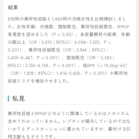
結果
659例の異所性妊娠と1,460例の分娩女性を比較検討しまし
た。女性年齢、分娩数、堕胎既往、異所性妊娠既往、BMIが
有意差を認めました（P < 0.05）。多変量解析の結果、年齢
35歳以上（OR：5.415；95％CI：4.006~7.320、P <
0.001）、異所性妊娠既往（OR：3.944；95％CI：
2.405~6.467、P < 0.001）、堕胎既往（OR：3.365；
95％CI：2.724~4.158、P < 0.001）、低BMI（< 18.5kg/m2）
（OR：1.929；95％CI：1.416~2.628、P < 0.001）が異所性
妊娠リスクを増加させました。
私見
異所性妊娠とBMIがどのように関連しているかはメカニズム
含めてわかっていません。レプチンが関与しているのではな
いか？とディスカッションに書かれていますが、裏付ける引
用文献もなさそうです。