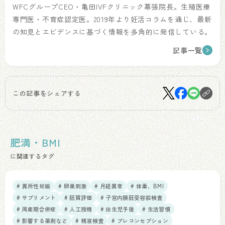
WFCグループCEO・亀田IVFクリニック幕張院長。生殖医療
専門医・不育症認定医。2019年より妊活コラムを通じ、最新
の知見とエビデンスに基づく情報を多角的に発信している。
記事一覧
この記事をシェアする
肥満・BMI
に関連するタグ
# 異所性妊娠
# 卵巣刺激
# 月経異常
# 体重、BMI
# サプリメント
# 胚質評価
# 子宮内膜胚受容能検査
# 周産期合併症
# 人工授精
# 出生児予後
# 生活習慣
# 影響する薬剤など
# 精液検査
# プレコンセプション