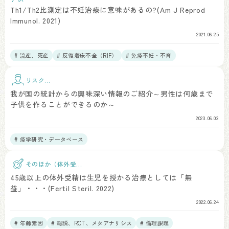
て
Th1/Th2比測定は不妊治療に意味があるの?(Am J Reprod
Immunol. 2021)
2021.06.25
# 流産、死産
# 反復着床不全（RIF）
# 免疫不妊・不育
リスク因
子
我が国の統計からの興味深い情報のご紹介～男性は何歳まで
子供を作ることができるのか～
2023.06.03
# 疫学研究・データベース
そのほか（体外受
精）
45歳以上の体外受精は生児を授かる治療としては「無
益」・・・(Fertil Steril. 2022)
2022.06.24
# 年齢素因
# 総説、RCT、メタアナリシス
# 倫理課題