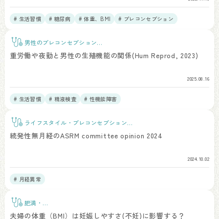
# 生活習慣
# 糖尿病
# 体重、BMI
# プレコンセプション
# 精液所見
男性のプレコンセプションケ
ア
重労働や夜勤と男性の生殖機能の関係(Hum Reprod, 2023)
2025.08.16
# 生活習慣
# 精液検査
# 性機能障害
ライフスタイル・プレコンセプションケ
ア
続発性無月経のASRM committee opinion 2024
2024.10.02
# 月経異常
肥満・
BMI
夫婦の体重（BMI）は妊娠しやすさ(不妊)に影響する？