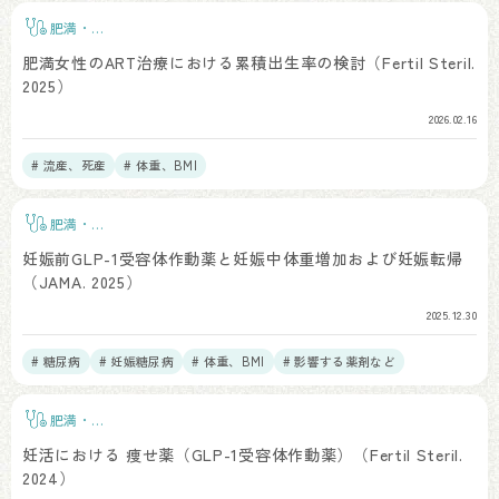
肥満・
BMI
肥満女性のART治療における累積出生率の検討（Fertil Steril.
2025）
2026.02.16
# 流産、死産
# 体重、BMI
肥満・
BMI
妊娠前GLP-1受容体作動薬と妊娠中体重増加および妊娠転帰
（JAMA. 2025）
2025.12.30
# 糖尿病
# 妊娠糖尿病
# 体重、BMI
# 影響する薬剤など
肥満・
BMI
妊活における 痩せ薬（GLP-1受容体作動薬）（Fertil Steril.
2024）