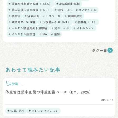
# 多嚢胞性卵巣症候群（PCOS）
# 凍結融解胚移植
# 着床前遺伝学的検査（PGT）
# 総説、RCT、メタアナリシス
# 糖尿病
# 疫学研究・データベース
# 妊娠糖尿病
# 妊娠高血圧症候群
# 反復着床不全（RIF）
# 胚移植（ET）
# ホルモン調整周期下胚移植
# 流産、死産
# メトホルミン
# インスリン抵抗性、HOMA
# 葉酸
タグ一覧
あわせて読みたい記事
肥満・
BMI
体重管理薬中止後の体重回復ペース（BMJ. 2026）
2026.03.17
# 体重、BMI
# プレコンセプション