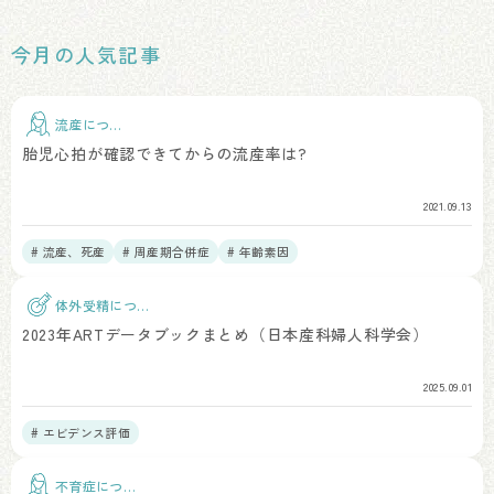
今月の人気記事
流産につい
て
胎児心拍が確認できてからの流産率は?
2021.09.13
# 流産、死産
# 周産期合併症
# 年齢素因
体外受精につい
て
2023年ARTデータブックまとめ（日本産科婦人科学会）
2025.09.01
# エビデンス評価
不育症につい