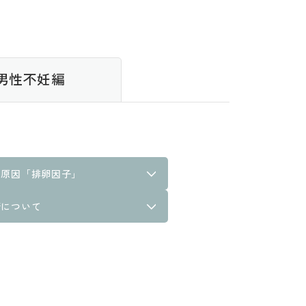
男性不妊編
の原因「排卵因子」
精について