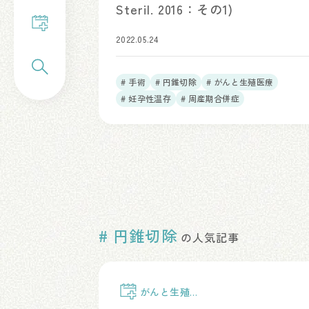
Steril. 2016：その1)
2022.05.24
# 手術
# 円錐切除
# がんと生殖医療
# 妊孕性温存
# 周産期合併症
# 円錐切除
の人気記事
がんと生殖医
療