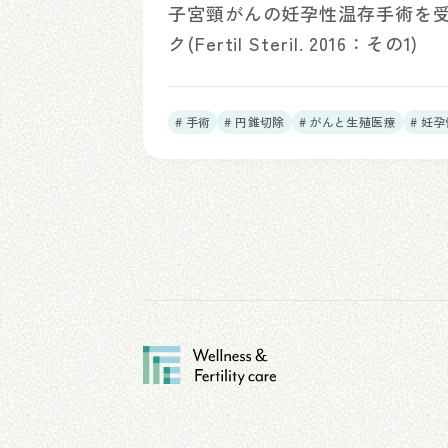
子宮頸がんの妊孕性温存手術を受
ク(Fertil Steril. 2016：その1)
# 手術
# 円錐切除
# がんと生殖医療
# 妊