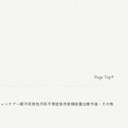
Page Top
ションケア
一般不妊
男性不妊
不育症
体外受精
培養
治療予後・その他