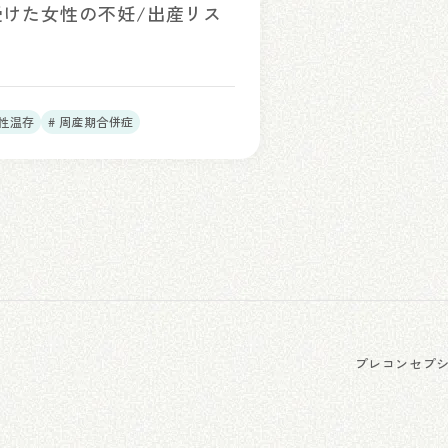
けた女性の不妊/出産リス
孕性温存
# 周産期合併症
プレコンセプ