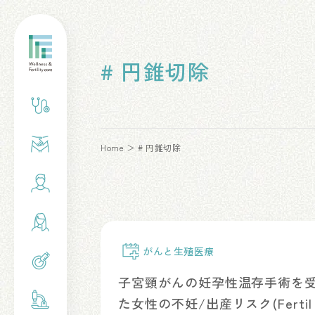
# 円錐切除
Home
# 円錐切除
がんと生殖医療
子宮頸がんの妊孕性温存手術を
た女性の不妊/出産リスク(Fertil