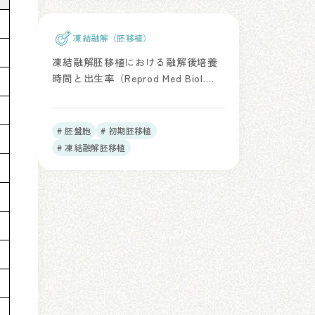
凍結融解（胚移植）
凍結融解胚移植における融解後培養
時間と出生率（Reprod Med Biol.
2022）
# 胚盤胞
# 初期胚移植
# 凍結融解胚移植