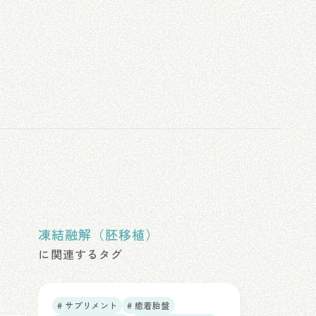
凍結融解（胚移植）
に関連するタグ
# サプリメント
# 癒着胎盤