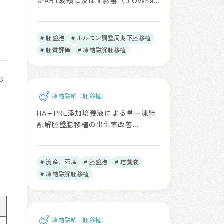
がART成績に及ぼす影響（J Ovarian
Res. 2023）
# 胚盤胞
# ホルモン調整周期下胚移植
# 胚質評価
# 凍結融解胚移植
お
凍結融解（胚移植）
。
HA+PRL添加培養液による単一凍結
融解胚盤胞移植の出生率改善
（Reprod Biomed Online. 2026）
コ
# 流産、死産
# 胚盤胞
# 培養液
# 凍結融解胚移植
凍結融解（胚移植）