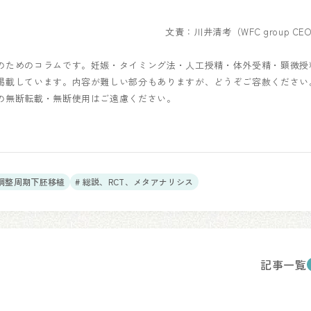
文責：川井清考（WFC group CE
のためのコラムです。妊娠・タイミング法・人工授精・体外受精・顕微授
掲載しています。内容が難しい部分もありますが、どうぞご容赦ください
の無断転載・無断使用はご遠慮ください。
ン調整周期下胚移植
# 総説、RCT、メタアナリシス
記事一覧