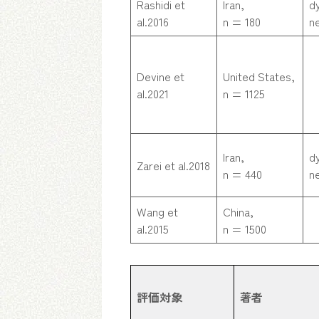
Rashidi et
Iran,
d
al.2016
n = 180
n
Devine et
United States,
al.2021
n = 1125
Iran,
d
Zarei et al.2018
n = 440
n
Wang et
China,
al.2015
n = 1500
評価対象
著者