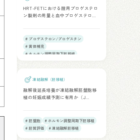
HRT-FETにおける腟用プロゲステロ
ン製剤の用量と血中プロゲステロン
値の影響（Reprod Med Biol. 2026）
# プロゲステロン/プロゲスチン
# 黄体補充
# ホルモン調整周期下胚移植
# 凍結融解胚移植
凍結融解（胚移植）
融解後延長培養が凍結融解胚盤胞移
植の妊娠成績予測に有用か（J
Assist Reprod Genet. 2018）
# 胚盤胞
# ホルモン調整周期下胚移植
# 胚質評価
# 凍結融解胚移植