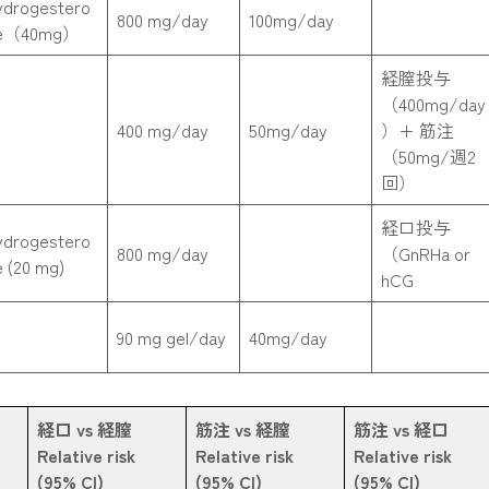
ydrogestero
800 mg/day
100mg/day
e（40mg）
経膣投与
（400mg/day
400 mg/day
50mg/day
）+ 筋注
（50mg/週2
回）
経口投与
ydrogestero
800 mg/day
（GnRHa or
e (20 mg)
hCG
90 mg gel/day
40mg/day
経口 vs 経膣
筋注 vs 経膣
筋注 vs 経口
Relative risk
Relative risk
Relative risk
(95% CI)
(95% CI)
(95% CI)