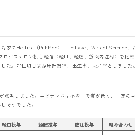
dline（PubMed）、Embase、Web of Science、
gisterにてプロゲステロン投与経路（経口、経膣、筋肉内注射）を比較
ました。評価項目は臨床妊娠率、出生率、流産率としました
名）が該当しました。エビデンスは不均一で質が低く、一定の
難しそうでした。
経口投与
経膣投与
筋注投与
組み合わせ