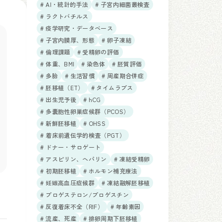
# AI・統計的手法
# 子宮内細菌叢検査
# ラクトバチルス
# 疫学研究・データベース
# 子宮内膜厚、形態
# 卵子凍結
# 倫理課題
# 受精卵の評価
# 体重、BMI
# 染色体
# 胚質評価
# 多胎
# 生活習慣
# 周産期合併症
# 胚移植（ET）
# タイムラプス
# 出生児予後
# hCG
# 多嚢胞性卵巣症候群（PCOS）
# 新鮮胚移植
# OHSS
# 着床前遺伝学的検査（PGT）
# ドナー・サロゲート
# アスピリン、ヘパリン
# 凍結受精卵
# 初期胚移植
# ホルモン補充療法
# 妊娠高血圧症候群
# 凍結融解胚移植
# プロゲステロン/プロゲスチン
# 反復着床不全（RIF）
# 年齢素因
# 流産、死産
# 排卵周期下胚移植