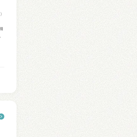
O）
精
。