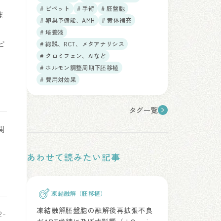
# ピペット
# 手術
# 胚盤胞
ま
# 卵巣予備能、AMH
# 黄体補充
# 培養液
ビ
# 総説、RCT、メタアナリシス
# クロミフェン、AIなど
# ホルモン調整周期下胚移植
# 費用対効果
タグ一覧
関
あわせて読みたい記事
凍結融解（胚移植）
凍結融解胚盤胞の融解後再拡張不良
2-