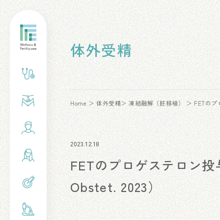
体外受精
Home
体外受精
凍結融解（胚移植）
FETのプ
2023.12.18
FETのプロゲステロン投与方
Obstet. 2023）