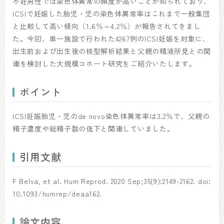
不妊男性では染色体異常の頻度が高いことが知られており、
ICSIで妊娠した胎児・児の染色体異常率はこれまで一般集団
と比較して高い傾向（1.6％～4.2％）が報告されてきまし
た。今回、単一施設で行われた4267例のICSI妊娠を対象に、
出生前および出生後の核型解析結果と父親の精液所見との関
連を検討した大規模コホート研究をご紹介いたします。
ポイント
ICSI妊娠胎児・児のde novo染色体異常率は3.2％で、父親の
精子濃度や総精子数の低下と関連していました。
引用文献
F Belva, et al. Hum Reprod. 2020 Sep;35(9):2149-2162. doi:
10.1093/humrep/deaa162.
論文内容