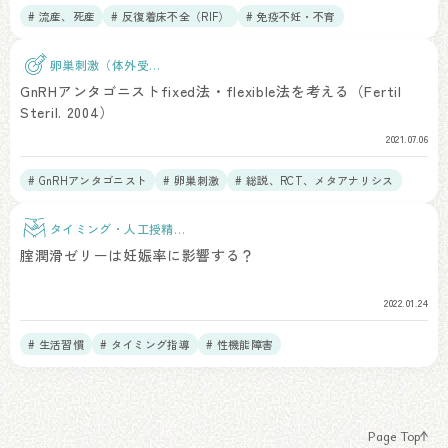
# 流産、死産
# 反復着床不全（RIF）
# 免疫不妊・不育
卵巣刺激（体外受
精）
GnRHアンタゴニストfixed法・flexible法を考える（Fertil
Steril. 2004）
2021.07.06
# GnRHアンタゴニスト
# 卵巣刺激
# 総説、RCT、メタアナリシス
タイミング・人工授精治
療
腟潤滑ゼリーは妊娠率に影響する？
2022.01.24
# 生活習慣
# タイミング指導
# 性機能障害
Page Top