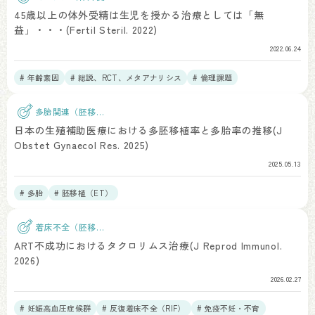
精）
45歳以上の体外受精は生児を授かる治療としては「無
益」・・・(Fertil Steril. 2022)
2022.06.24
# 年齢素因
# 総説、RCT、メタアナリシス
# 倫理課題
多胎関連（胚移
植）
日本の生殖補助医療における多胚移植率と多胎率の推移(J
Obstet Gynaecol Res. 2025)
2025.05.13
# 多胎
# 胚移植（ET）
着床不全（胚移
植）
ART不成功におけるタクロリムス治療(J Reprod Immunol.
2026)
2026.02.27
# 妊娠高血圧症候群
# 反復着床不全（RIF）
# 免疫不妊・不育