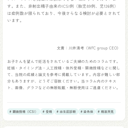
す。また、非射出精子由来のICSI例（胎児89例、児126例）
は症例数が限られており、今後さらなる検討が必要とされて
います。
文責：川井清考（WFC group CEO）
お子さんを望んで妊活をされているご夫婦のためのコラムです。
妊娠・タイミング法・人工授精・体外受精・顕微授精などに関し
て、当院の成績と論文を参考に掲載しています。内容が難しい部
分もありますが、どうぞご容赦ください。当コラム内のテキス
ト、画像、グラフなどの無断転載・無断使用はご遠慮ください。
# 顕微授精（ICSI）
# 受精
# 出生前診断
# 染色体
# 精液所見