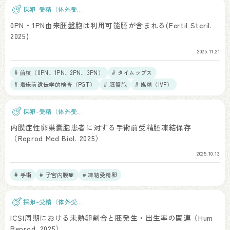
採卵-受精（体外受
精）
0PN・1PN由来胚盤胞は利用可能胚が含まれる(Fertil Steril.
2025)
2025.11.21
# 前核（0PN、1PN、2PN、3PN）
# タイムラプス
# 着床前遺伝学的検査（PGT）
# 胚盤胞
# 媒精（IVF）
採卵-受精（体外受
精）
内膜症性卵巣嚢胞患者に対する手術前受精胚凍結保存
（Reprod Med Biol. 2025）
2025.10.13
# 手術
# 子宮内膜症
# 凍結受精卵
採卵-受精（体外受
精）
ICSI周期における未熟卵割合と胚発生・出生率の関連（Hum
Reprod. 2025）