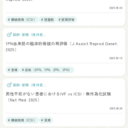
2025.09.30
# 顕微授精（ICSI）
# 胚盤胞
# 胚質評価
採卵-受精（体外受
精）
1PN由来胚の臨床的価値の再評価（J Assist Reprod Genet.
2025）
2025.09.15
# 受精
# 前核（0PN、1PN、2PN、3PN）
採卵-受精（体外受
精）
男性不妊がない患者におけるIVF vs ICSI：無作為化試験
（Nat Med. 2025）
2025.06.06
# 顕微授精（ICSI）
# 受精