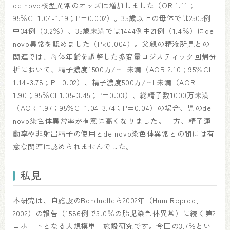
de novo核型異常のオッズは増加しました（OR 1.11；
95％CI 1.04-1.19；P=0.002）。35歳以上の母体では2505例
中34例（3.2％）、35歳未満では1444例中21例（1.4％）にde
novo異常を認めました（P<0.004）。父親の精液所見との
関連では、母体年齢を調整した多変量ロジスティック回帰分
析において、精子濃度1500万/mL未満（AOR 2.10；95％CI
1.14-3.78；P=0.02）、精子濃度500万/mL未満（AOR
1.90；95％CI 1.05-3.45；P=0.03）、総精子数1000万未満
（AOR 1.97；95％CI 1.04-3.74；P=0.04）の場合、児のde
novo染色体異常率が有意に高くなりました。一方、精子運
動率や非射出精子の使用とde novo染色体異常との間には有
意な関連は認められませんでした。
私見
本研究は、自施設のBonduelleら2002年（Hum Reprod,
2002）の報告（1586例で3.0％の胎児染色体異常）に続く第2
コホートとなる大規模単一施設研究です。今回の3.7％とい