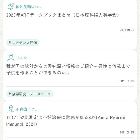
体外受精につい
て
2023年ARTデータブックまとめ（日本産科婦人科学会）
2025.09.01
# エビデンス評価
リスク因
子
我が国の統計からの興味深い情報のご紹介～男性は何歳まで
子供を作ることができるのか～
2023.06.03
# 疫学研究・データベース
不育症につい
て
Th1/Th2比測定は不妊治療に意味があるの?(Am J Reprod
Immunol. 2021)
2021.06.25