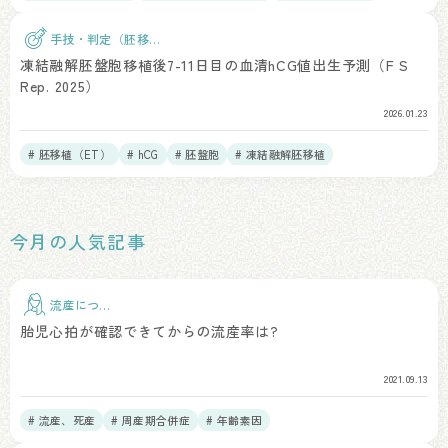
# 周産期合併症
手技・判定（胚移
植）
凍結融解胚盤胞移植後7-11日目の血清hCG値出生予測（F S
Rep. 2025）
2026.01.23
# 胚移植（ET）
# hCG
# 胚盤胞
# 凍結融解胚移植
今月の人気記事
流産につい
て
胎児心拍が確認できてからの流産率は?
2021.09.13
# 流産、死産
# 周産期合併症
# 年齢素因