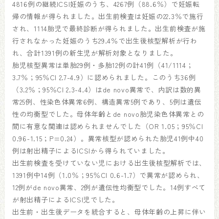
4816例の継続ICSI妊娠のうち、4267例（88.6％）で妊娠転
帰の情報が得られました。出生前検査は妊娠の22.3％で施行
され、1114胎児で最終診断が得られました。出生前検査が施
行されなかった妊娠のうち29.4％で出生後核型解析が行わ
れ、合計1391例の新生児が解析対象となりました。
胎児核型異常は単胎29例・多胎12例の計41例（41/1114；
3.7％；95％CI 2.7-4.9）に認められました。このうち36例
（3.2％；95％CI 2.3-4.4）はde novo異常で、内訳は数的異
常25例、性染色体異常6例、構造異常5例であり、5例は遺伝
性の均衡型でした。母体年齢とde novo胎児染色体異常との
間に有意な関連は認められませんでした（OR 1.05；95％CI
0.96-1.15；P=0.24）。異常核型が認められた胎児41例中40
例は射出精子によるICSIから得られていました。
出生前検査を受けていない児における出生後核型解析では、
1391例中14例（1.0％；95％CI 0.6-1.7）で異常が認められ、
12例がde novo異常、2例が遺伝性均衡型でした。14例すべて
が射出精子によるICSI児でした。
出生前・出生後データを統合すると、母体年齢の上昇に伴い