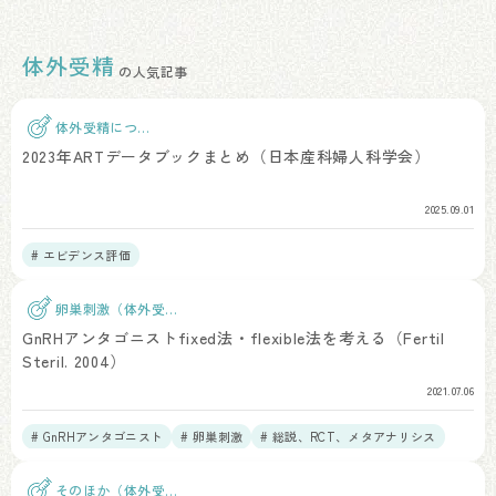
体外受精
の人気記事
体外受精につい
て
2023年ARTデータブックまとめ（日本産科婦人科学会）
2025.09.01
# エビデンス評価
卵巣刺激（体外受
精）
GnRHアンタゴニストfixed法・flexible法を考える（Fertil
Steril. 2004）
2021.07.06
# GnRHアンタゴニスト
# 卵巣刺激
# 総説、RCT、メタアナリシス
そのほか（体外受