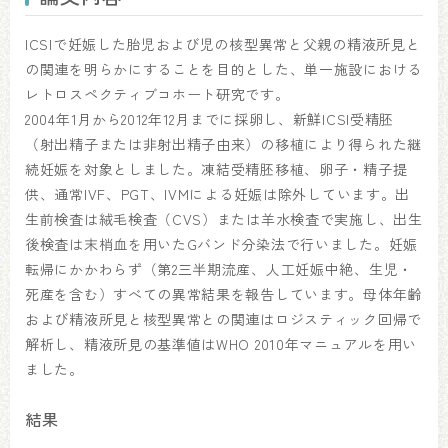
ICSIで妊娠した胎児および児の核型異常と父親の精液所見と
の関連を明らかにすることを目的とした、単一施設における
レトロスペクティブコホート研究です。
2004年1月から2012年12月までに採卵し、新鮮ICSI受精胚
（射出精子または非射出精子由来）の移植により得られた継
続妊娠を対象としました。凍結受精胚移植、卵子・精子提
供、通常IVF、PGT、IVMによる妊娠は除外しています。出
生前検査は絨毛検査（CVS）または羊水検査で実施し、出生
後検査は末梢血を用いたGバンド分染法で行いました。妊娠
転帰にかかわらず（第2三半期流産、人工妊娠中絶、生児・
死産を含む）すべての異常結果を報告しています。母体年齢
および精液所見と核型異常との関連はロジスティック回帰で
解析し、精液所見の基準値はWHO 2010年マニュアルを用い
ました。
結果