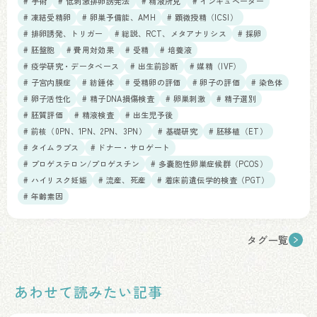
# 手術
# 低刺激排卵誘発法
# 精液所見
# インキュベーター
# 凍結受精卵
# 卵巣予備能、AMH
# 顕微授精（ICSI）
# 排卵誘発、トリガー
# 総説、RCT、メタアナリシス
# 採卵
# 胚盤胞
# 費用対効果
# 受精
# 培養液
# 疫学研究・データベース
# 出生前診断
# 媒精（IVF）
# 子宮内膜症
# 紡錘体
# 受精卵の評価
# 卵子の評価
# 染色体
# 卵子活性化
# 精子DNA損傷検査
# 卵巣刺激
# 精子選別
# 胚質評価
# 精液検査
# 出生児予後
# 前核（0PN、1PN、2PN、3PN）
# 基礎研究
# 胚移植（ET）
# タイムラプス
# ドナー・サロゲート
# プロゲステロン/プロゲスチン
# 多嚢胞性卵巣症候群（PCOS）
# ハイリスク妊娠
# 流産、死産
# 着床前遺伝学的検査（PGT）
# 年齢素因
タグ一覧
あわせて読みたい記事