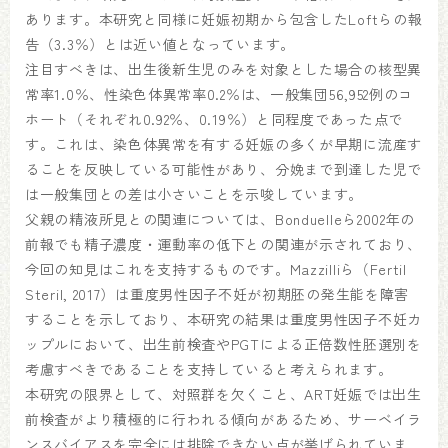
あります。本研究と同様に妊娠初期から包含したLoftらの報
告（3.3％）とは近い値となっています。
注目すべきは、出生後新生児のみを対象とした場合の核型異
常率1.0％、性染色体異常率0.2％は、一般集団56,952例のコ
ホート（それぞれ0.92％、0.19％）と同程度であった点で
す。これは、染色体異常を有する妊娠の多くが早期に流産す
ることを反映している可能性があり、分娩まで到達した児で
は一般集団との差は小さいことを示唆しています。
父親の精液所見との関連については、Bonduelleら2002年の
前報でも精子濃度・運動率の低下との関連が示されており、
今回の知見はこれを支持するものです。Mazzilliら（Fertil
Steril, 2017）は重度男性因子不妊が初期胚の発生能を障害
することを示しており、本研究の結果は重度男性因子不妊カ
ップルにおいて、出生前検査やPGTによる正倍数性胚選別を
考慮すべきであることを支持していると考えられます。
本研究の限界として、対照群を欠くこと、ART妊娠では出生
前検査がより積極的に行われる傾向があるため、サーベイラ
ンスバイアスを完全には排除できない点が挙げられていま