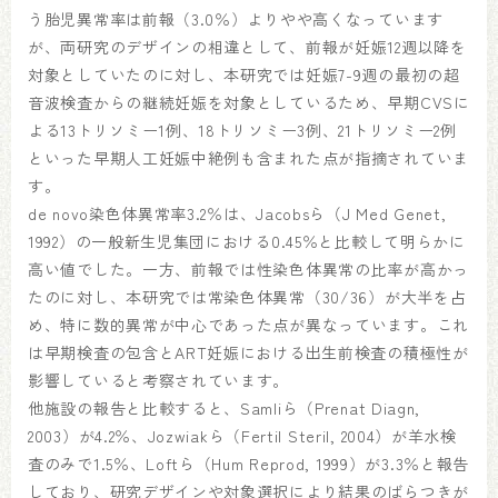
う胎児異常率は前報（3.0％）よりやや高くなっています
が、両研究のデザインの相違として、前報が妊娠12週以降を
対象としていたのに対し、本研究では妊娠7-9週の最初の超
音波検査からの継続妊娠を対象としているため、早期CVSに
よる13トリソミー1例、18トリソミー3例、21トリソミー2例
といった早期人工妊娠中絶例も含まれた点が指摘されていま
す。
de novo染色体異常率3.2％は、Jacobsら（J Med Genet,
1992）の一般新生児集団における0.45％と比較して明らかに
高い値でした。一方、前報では性染色体異常の比率が高かっ
たのに対し、本研究では常染色体異常（30/36）が大半を占
め、特に数的異常が中心であった点が異なっています。これ
は早期検査の包含とART妊娠における出生前検査の積極性が
影響していると考察されています。
他施設の報告と比較すると、Samliら（Prenat Diagn,
2003）が4.2％、Jozwiakら（Fertil Steril, 2004）が羊水検
査のみで1.5％、Loftら（Hum Reprod, 1999）が3.3％と報告
しており、研究デザインや対象選択により結果のばらつきが