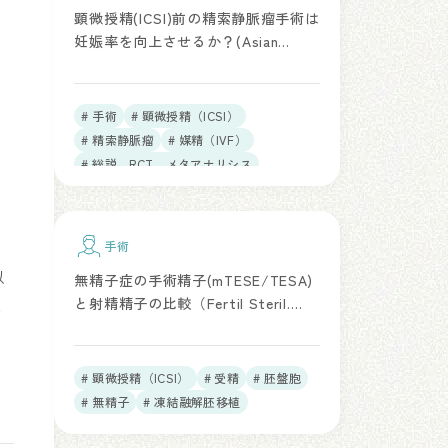
顕微授精(ICSI)前の精索静脈瘤手術は
妊娠率を向上させるか？(Asian
Journal of Andrology, 2016年)
# 手術
# 顕微授精（ICSI）
# 精索静脈瘤
# 媒精（IVF）
# 総説、RCT、メタアナリシス
手術
以
無精子症の手術精子(mTESE/TESA)
と射精精子の比較（Fertil Steril.
に
2026）
# 顕微授精（ICSI）
# 受精
# 胚盤胞
# 無精子
# 凍結融解胚移植