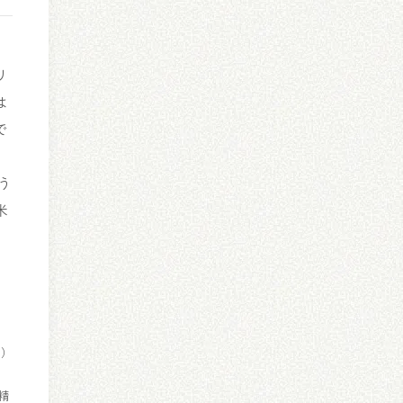
リ
は
で
う
米
長）
精