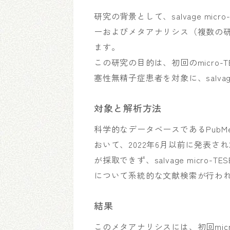
研究の背景として、salvage m
ーおよびメタアナリシス（複数の
ます。
この研究の目的は、初回のmicro-TE
塞性無精子症患者を対象に、salvag
対象と解析方法
科学的なデータベースであるPubMed、We
おいて、2022年6月以前に発表された、初回
が採取できず、salvage mic
について系統的な文献検索が行わ
結果
このメタアナリシスには、初回mic