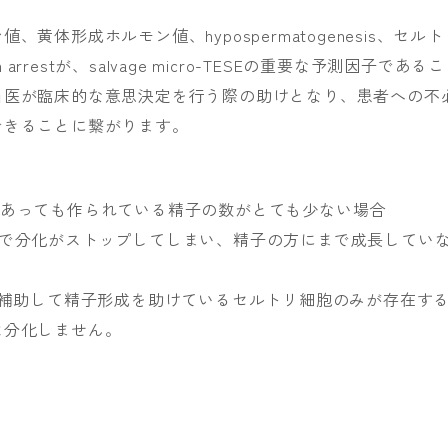
黄体形成ホルモン値、hypospermatogenesis、セルト
arrestが、salvage micro-TESEの重要な予測因子である
当医が臨床的な意思決定を行う際の助けとなり、患者への不
できることに繋がります。
: 精子形成があっても作られている精子の数がとても少ない場合
精子形成の過程で分化がストップしてしまい、精子の方にまで成長してい
を補助して精子形成を助けているセルトリ細胞のみが存在す
は分化しません。