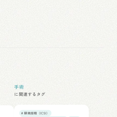
手術
に関連するタグ
# 顕微授精（ICSI）