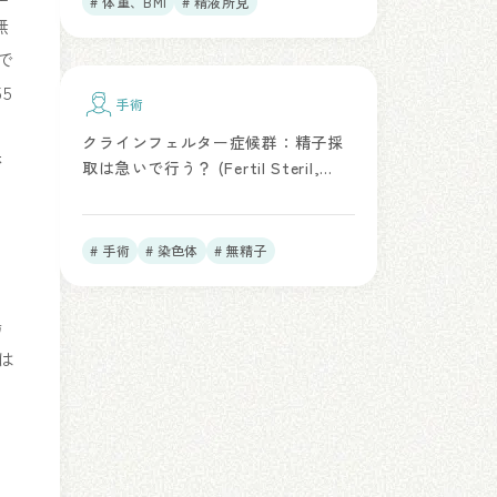
# 体重、BMI
# 精液所見
無
で
5
手術
、
クラインフェルター症候群：精子採
ホ
取は急いで行う？ (Fertil Steril,
2025)
成
# 手術
# 染色体
# 無精子
～
場
者は