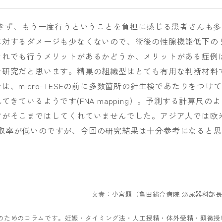
できず、もう一度行うということを負担に感じる患者さんも多
に対するダメージも少なくないので、術後の性腺機能低下の
それでも行うメリットがあるかどうか、メリットがある症例
な研究だと思います。精巣の組織型はとても有用な判断材料
、micro-TESEの前に多数箇所の針生検であたりをつけて
きているようです(FNA mapping）。予測する計算尺のよ
すがそこまではしてくれていませんでした。アジア人では欧
精子採取率が低いのですが、今回の研究結果は十分参考になると思
文責：小宮顕（亀田総合病院 泌尿器科部
のためのコラムです。妊娠・タイミング法・人工授精・体外受精・顕微授