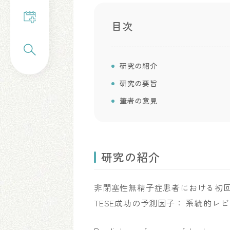
目次
研究の紹介
研究の要旨
筆者の意見
研究の紹介
非閉塞性無精子症患者における初回のTE
TESE成功の予測因子： 系統的レ