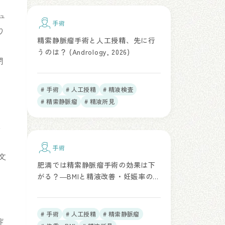
ュ
手術
り
精索静脈瘤手術と人工授精、先に行
うのは？ (Andrology, 2026)
閉
# 手術
# 人工授精
# 精液検査
# 精索静脈瘤
# 精液所見
に
手術
文
肥満では精索静脈瘤手術の効果は下
がる？―BMIと精液改善・妊娠率の関
係(J Urol, 2012)
# 手術
# 人工授精
# 精索静脈瘤
症