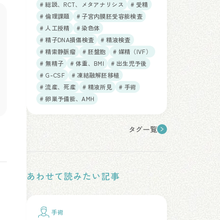
# 総説、RCT、メタアナリシス
# 受精
# 倫理課題
# 子宮内膜胚受容能検査
# 人工授精
# 染色体
# 精子DNA損傷検査
# 精液検査
# 精索静脈瘤
# 胚盤胞
# 媒精（IVF）
# 無精子
# 体重、BMI
# 出生児予後
# G-CSF
# 凍結融解胚移植
# 流産、死産
# 精液所見
# 手術
# 卵巣予備能、AMH
タグ一覧
あわせて読みたい記事
手術