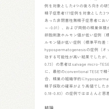
例を対象とした4つの後ろ向きの研究と、
精子症患者177症例を対象とした3つ
あった非閉塞性無精子症患者において、若
～-0.01）、および両側の精巣体積が小
卵胞刺激ホルモン値が低い症例（標準平均
ルモン値が低い症例（標準平均差：-0.6
hypospermatogenesisの症例
功する可能性が高い結果でしたが、セル
0.73）の患者はsalvage mi
に、最初のconventional TESE
合、精巣の組織学的にhypospermato
精子採取の確率がより高値でしたが、matu
0.18-0.83）の症例ではほとん
結論