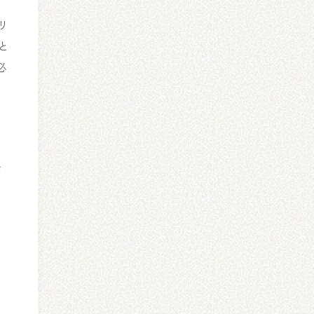
リ
こと
必
な
る