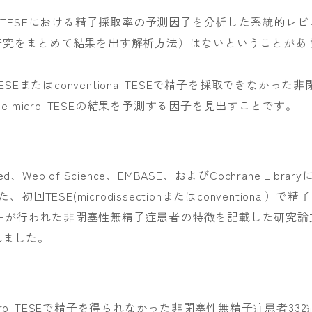
icro-TESEにおける精子採取率の予測因子を分析した系統的レビ
研究をまとめて結果を出す解析方法）はないということがあ
SEまたはconventional TESEで精子を採取できなかった非
e micro-TESEの結果を予測する因子を見出すことです。
b of Science、EMBASE、およびCochrane Library
TESE(microdissectionまたはconventional）で精子
ro-TESEが行われた非閉塞性無精子症患者の特徴を記載した研究論
れました。
ro-TESEで精子を得られなかった非閉塞性無精子症患者332