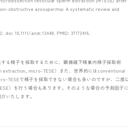
microdissection testicular sperm extraction (mTESE) after
th non-obstructive azoospermia: A systematic review and
. doi: 10.1111/andr.13448. PMID: 37172416.
供する精子を採取するために、顕微鏡下精巣内精子採取術
perm extraction, micro-TESE）また、世界的にはconventional
cro-TESEで精子を採取できない場合も多いのですが、二度
 micro-TESE）を行う場合もあります。そのような場合の予測因子
紹介いたします。