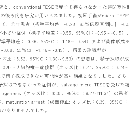
conventional TESEで精子を得られなかった非閉塞性
の後ろ向き研究が用いられました。初回手術がmicro-TESE
年患者（標準平均差：-0.28、95％信頼区間[CI]：-0.5
さい症例（標準平均差：-0.55、95％CI：-0.95～-0.15）
差：-0.86、95％CI：-1.18～-0.54）および黄体形成
8、95％CI：-1. 16～-0.19）、精巣の組織型が
（オッズ比：3.52、95％CI：1.30～9.53）の患者は、精子採取が
トリ細胞唯一症候群（オッズ比：0.41、95％CI：0.24
cro-TESEで精子採取できない可能性が高い結果となりました。さら
で精子採取できなかった症例が、salvage micro-TESEを受けた
genesis（オッズ比：30.35、95％CI：8.27-111.34）の患
ration arrest（成熟停止; オッズ比：0.39、95％CI：
ど恩恵がありませんでした。