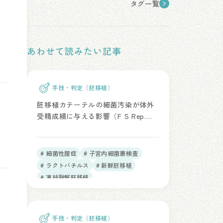
タグ一覧
あわせて読みたい記事
手技・判定（胚移植）
胚移植カテーテルの細菌汚染が体外
受精成績に与える影響（F S Rep.
2026）
# 細菌性膣症
# 子宮内細菌叢検査
# ラクトバチルス
# 新鮮胚移植
# 凍結融解胚移植
手技・判定（胚移植）