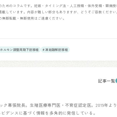
のためのコラムです。妊娠・タイミング法・人工授精・体外受精・顕微授
掲載しています。内容が難しい部分もありますが、どうぞご容赦ください
の無断転載・無断使用はご遠慮ください。
# ホルモン調整周期下胚移植
# 凍結融解胚移植
記事一覧
リニック幕張院長。生殖医療専門医・不育症認定医。2019年よ
エビデンスに基づく情報を多角的に発信している。