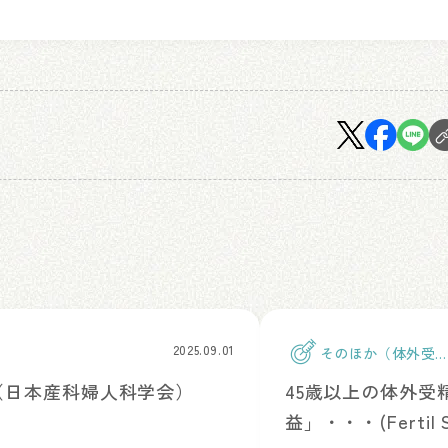
2025.09.01
そのほか（体外受
精）
め（日本産科婦人科学会）
45歳以上の体外
益」・・・(Fertil Ste