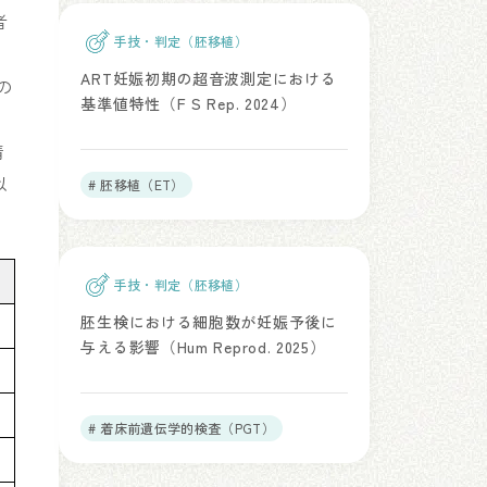
者
手技・判定（胚移植）
ART妊娠初期の超音波測定における
の
基準値特性（F S Rep. 2024）
清
以
# 胚移植（ET）
手技・判定（胚移植）
胚生検における細胞数が妊娠予後に
与える影響（Hum Reprod. 2025）
# 着床前遺伝学的検査（PGT）