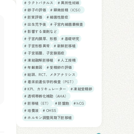
# ラクトバチルス
# 異所性妊娠
# 卵子の評価
# 顕微授精（ICSI）
# 胚質評価
# 細菌性膣症
# 出生児予後
# 子宮内細菌叢検査
# 影響する薬剤など
# 子宮内膜厚、形態
# 基礎研究
# 子宮形態異常
# 新鮮胚移植
# 子宮筋腫、子宮腺筋症
# 凍結融解胚移植
# 人工授精
# 年齢素因
# 受精卵の評価
# 総説、RCT、メタアナリシス
# 着床前遺伝学的検査（PGT）
# KPI、カリキュレーター
# 凍結受精卵
# 透明帯孵化補助（AHA）
# 胚移植（ET）
# 胚盤胞
# hCG
# 培養液
# OHSS
# ホルモン調整周期下胚移植