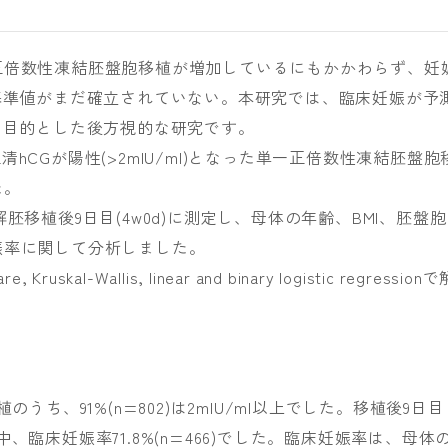
正倍数性凍結胚盤胞移植が増加しているにもかかわらず、妊
基準値がまだ確立されていない。本研究では、臨床妊娠が予
を目的とした後方視的な研究です。
、血清hCGが陽性(>2mIU/ml)となった単一正倍数性凍結胚盤胞
た。
結融解胚移植後9日目(4w0d)に測定し、母体の年齢、BMI、胚盤胞
娠率に関して分析しました。
, Kruskal-Wallis, linear and binary logistic regression
うち、91%(n=802)は2mIU/ml以上でした。移植後9日目
9名中、臨床妊娠率71.8%(n=466)でした。臨床妊娠率は、母体