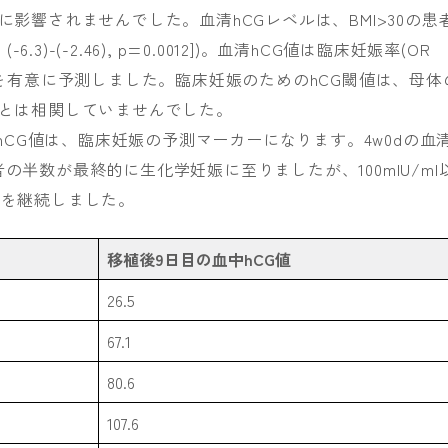
に影響されませんでした。血清hCGレベルは、BMI>30の患
 (-6.3)-(-2.46), p=0.0012])。血清hCG値は臨床妊娠率(OR
]、p<0.0001)を有意に予測しました。臨床妊娠のためのhCG閾値は、母体
Iとは相関していませんでした。
清hCG値は、臨床妊娠の予測マーカーになります。4w0dの血
た患者の半数が最終的に生化学妊娠に至りましたが、100mIU/ml
娠を継続しました。
移植後9日目の血中hCG値
26.5
67.1
80.6
107.6