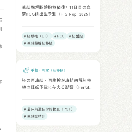
凍結融解胚盤胞移植後7-11日目の血
清hCG値出生予測（F S Rep. 2025）
娠
測
# 胚移植（ET）
# hCG
# 胚盤胞
# 凍結融解胚移植
移
手技・判定（胚移植）
胚の再凍結・再生検が凍結融解胚移
で解
植の妊娠予後に与える影響（Fertil
Steril. 2025）
# 着床前遺伝学的検査（PGT）
# 凍結受精卵
の