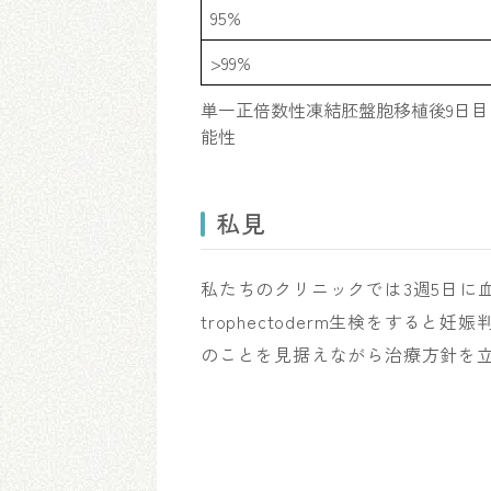
95%
>99%
単一正倍数性凍結胚盤胞移植後9日目
能性
私見
私たちのクリニックでは3週5日に
trophectoderm生検をする
のことを見据えながら治療方針を