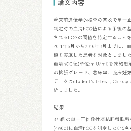
論文内容
着床前遺伝学的検査の普及で単一
判定時の血清hCG値による予後の
されるhCGの閾値を特定すること
2011年6月から2016年3月までに
植を実施した患者を対象としまし
血清hCG値(単位:mIU/ml)を凍
の拡張グレード、着床率、臨床妊
データはstudent’s t-test, Chi-square
析しました。
結果
876例の単一正倍数性凍結胚盤胞移植の
(4w0d)に血清hCGを測定した64