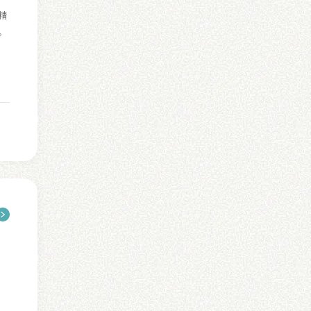
精
。
り