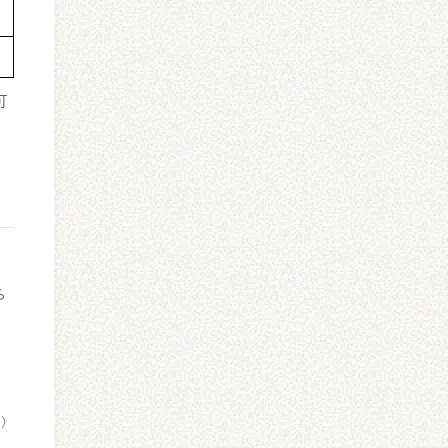
可
ら
O）