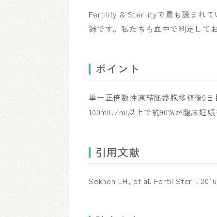
Fertility & Sterility
録です。私たちも血中で判定して
ポイント
単一正倍数性凍結胚盤胞移植後9日目
100mIU/ml以上で約90%が臨床
引用文献
Sekhon LH, et al. Fertil Steril. 201