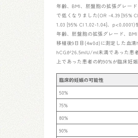
年齢、BMI、胚盤胞の拡張グレード
で低くなりました(OR -4.39 [95% CI
1.03 [95% CI 1.02-1.04
年齢、胚盤胞の拡張グレード、BM
移植後9日目(4w0d)に測定した血
hCGが26.5mIU/ml未満であっ
上であった患者の約90%が臨床妊
臨床的妊娠の可能性
50%
75%
80%
90%