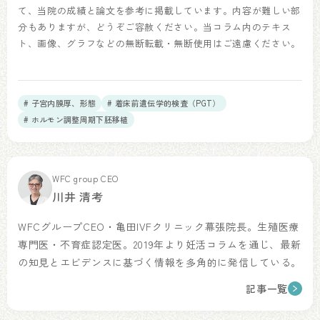
て、当院の成績と論文を参考に掲載しています。内容が難しい部
分もありますが、どうぞご容赦ください。当コラム内のテキス
ト、画像、グラフなどの無断転載・無断使用はご遠慮ください。
# 子宮内膜厚、形態
# 着床前遺伝学的検査（PGT）
# ホルモン調整周期下胚移植
WFC group CEO
川井 清考
WFCグループCEO・亀田IVFクリニック幕張院長。生殖医療
専門医・不育症認定医。2019年より妊活コラムを通じ、最新
の知見とエビデンスに基づく情報を多角的に発信している。
記事一覧