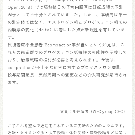
Open, 2018）では胚移植日の子宮内膜厚は妊娠成績の予測
因子として不十分とされていました。しかし、本研究は単一
の測定値ではなく、エストロゲン相とプロゲステロン相での
内膜厚の変化（delta）に着目した点が新規性を有していま
す。
反復着床不全患者でcompaction率が低いという知見は、こ
れらの患者群でのプロゲステロン抵抗性の可能性を示唆して
おり、治療戦略の検討が必要と考えられます。今後は、
compactionが不十分な症例に対するプロゲステロン増量、
投与期間延長、天然周期への変更などの介入研究が期待され
ます。
文責：川井清考（WFC group CEO）
お子さんを望んで妊活をされているご夫婦のためのコラムです。
妊娠・タイミング法・人工授精・体外受精・顕微授精などに関し