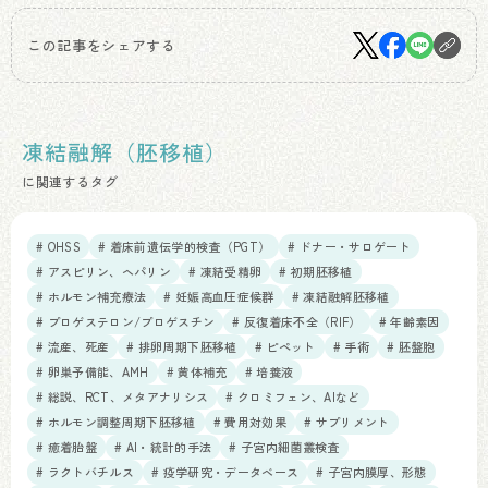
この記事をシェアする
凍結融解（胚移植）
に関連するタグ
# OHSS
# 着床前遺伝学的検査（PGT）
# ドナー・サロゲート
# アスピリン、ヘパリン
# 凍結受精卵
# 初期胚移植
# ホルモン補充療法
# 妊娠高血圧症候群
# 凍結融解胚移植
# プロゲステロン/プロゲスチン
# 反復着床不全（RIF）
# 年齢素因
# 流産、死産
# 排卵周期下胚移植
# ピペット
# 手術
# 胚盤胞
# 卵巣予備能、AMH
# 黄体補充
# 培養液
# 総説、RCT、メタアナリシス
# クロミフェン、AIなど
# ホルモン調整周期下胚移植
# 費用対効果
# サプリメント
# 癒着胎盤
# AI・統計的手法
# 子宮内細菌叢検査
# ラクトバチルス
# 疫学研究・データベース
# 子宮内膜厚、形態