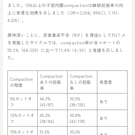
ました。15%以上の子宮内膜compactionは継続妊娠率の向
上に有意な効果を示しました（OR=2.206; 95%CI, 1.151-
4.228）。
興味深いことに、反復着床不全（RIF）を理由としてPGT-A
を実施したサイクルでは、compaction率が全コホートの
29.3%（66/225）に比べて11.4%（4/35）と低値を示しまし
た。
Compaction
Compaction
Compaction
ありの妊娠
なしの妊娠
有意差
の程度
率
率
5%カットオ
44.3%
30.5%
あり
フ
(43/97)
(39/128)
10%カットオ
45.3%
30.9%
あり
フ
(39/86)
(43/139)
15%カットオ
51.5%
30.2%
あり