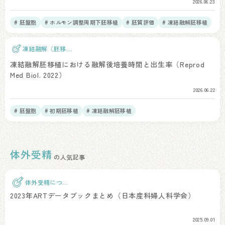
2026.06.23
# 胚盤胞
# ホルモン調整周期下胚移植
# 胚質評価
# 凍結融解胚移植
凍結融解（胚移
植）
凍結融解胚移植における融解後培養時間と出生率（Reprod
Med Biol. 2022）
2026.06.22
# 胚盤胞
# 初期胚移植
# 凍結融解胚移植
体外受精
の人気記事
体外受精につい
て
2023年ARTデータブックまとめ（日本産科婦人科学会）
2025.09.01