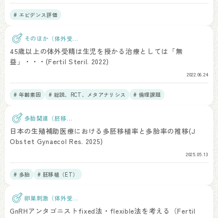
# エビデンス評価
そのほか（体外受
精）
45歳以上の体外受精は生児を授かる治療としては「無
益」・・・(Fertil Steril. 2022)
2022.06.24
# 年齢素因
# 総説、RCT、メタアナリシス
# 倫理課題
多胎関連（胚移
植）
日本の生殖補助医療における多胚移植率と多胎率の推移(J
Obstet Gynaecol Res. 2025)
2025.05.13
# 多胎
# 胚移植（ET）
卵巣刺激（体外受
精）
GnRHアンタゴニストfixed法・flexible法を考える（Fertil