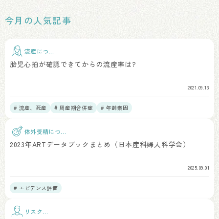
今月の人気記事
流産につい
て
胎児心拍が確認できてからの流産率は?
2021.09.13
# 流産、死産
# 周産期合併症
# 年齢素因
体外受精につい
て
2023年ARTデータブックまとめ（日本産科婦人科学会）
2025.09.01
# エビデンス評価
リスク因