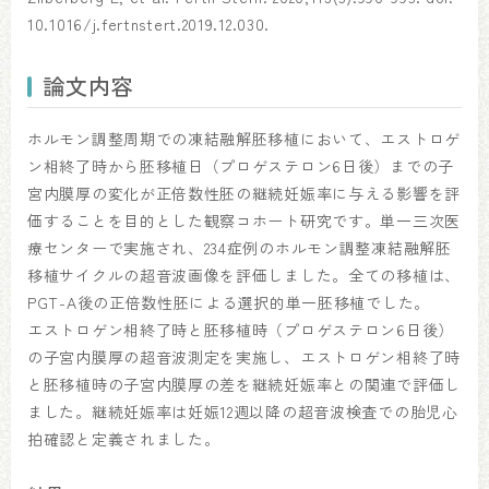
10.1016/j.fertnstert.2019.12.030.
論文内容
ホルモン調整周期での凍結融解胚移植において、エストロゲ
ン相終了時から胚移植日（プロゲステロン6日後）までの子
宮内膜厚の変化が正倍数性胚の継続妊娠率に与える影響を評
価することを目的とした観察コホート研究です。単一三次医
療センターで実施され、234症例のホルモン調整凍結融解胚
移植サイクルの超音波画像を評価しました。全ての移植は、
PGT-A後の正倍数性胚による選択的単一胚移植でした。
エストロゲン相終了時と胚移植時（プロゲステロン6日後）
の子宮内膜厚の超音波測定を実施し、エストロゲン相終了時
と胚移植時の子宮内膜厚の差を継続妊娠率との関連で評価し
ました。継続妊娠率は妊娠12週以降の超音波検査での胎児心
拍確認と定義されました。