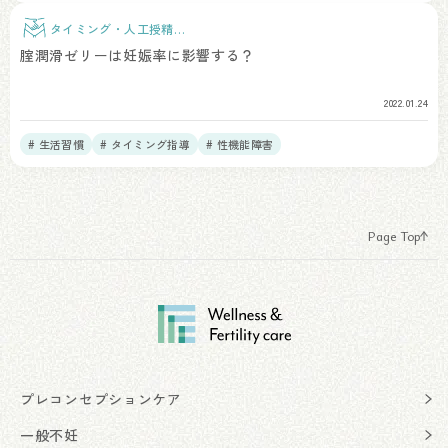
タイミング・人工授精治
療
腟潤滑ゼリーは妊娠率に影響する？
2022.01.24
# 生活習慣
# タイミング指導
# 性機能障害
Page Top
プレコンセプションケア
一般不妊