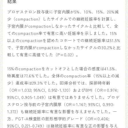
結果
プロゲステロン投与後に子宮内膜が5%、10%、15%、20%減
少（compaction）したサイクルでの継続妊娠率を計算し、
子宮内膜がcompactionしなかったサイクルと比較して、全
てのcompaction率で有意に高い妊娠率を示しました。15%
以上のcompactionを認めたコホートでの継続妊娠率は51.5%
で、子宮内膜がcompactionしなかったサイクルの30.2%と比
較して有意に高値でした（P=0.02）。
15%のcompactionをカットオフとした場合の感度は41.5%、
特異度は77.6%でした。全体のcompaction率（15%以上の減
少）達成率は29.3%でした。回帰分析では、採卵時年齢
（OR=1.032; 95%CI, 0.952-1.120）およびBMI（OR=0.974;
95%CI, 0.905-1.049）は有意ではありませんでした。プロゲ
ステロン投与前の子宮内膜厚（OR=1.167; 95%CI, 0.993-
1.372）も継続妊娠率に有意な影響を与えませんでした。一
方、PGT-A検査胚の胚形態学的グレード（OR=0.406;
95%CI, 0.221-0.749）は継続妊娠率に有意な正の影響を与え