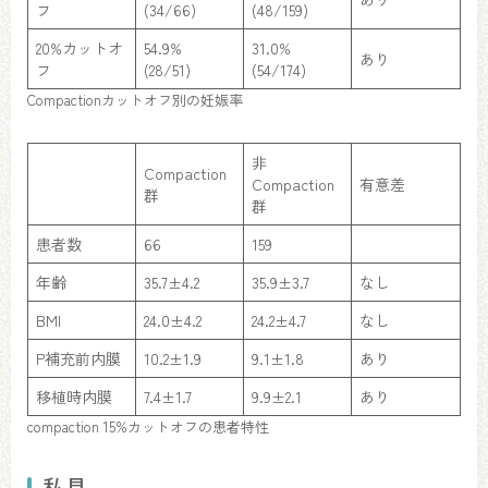
フ
(34/66)
(48/159)
20%カットオ
54.9%
31.0%
あり
フ
(28/51)
(54/174)
Compactionカットオフ別の妊娠率
非
Compaction
Compaction
有意差
群
群
患者数
66
159
年齢
35.7±4.2
35.9±3.7
なし
BMI
24.0±4.2
24.2±4.7
なし
P補充前内膜
10.2±1.9
9.1±1.8
あり
移植時内膜
7.4±1.7
9.9±2.1
あり
compaction 15%カットオフの患者特性
私見