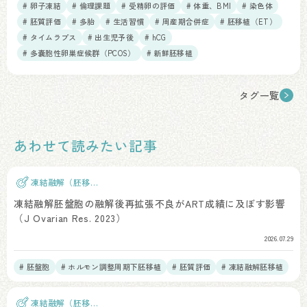
# 卵子凍結
# 倫理課題
# 受精卵の評価
# 体重、BMI
# 染色体
# 胚質評価
# 多胎
# 生活習慣
# 周産期合併症
# 胚移植（ET）
# タイムラプス
# 出生児予後
# hCG
# 多嚢胞性卵巣症候群（PCOS）
# 新鮮胚移植
タグ一覧
あわせて読みたい記事
凍結融解（胚移
植）
凍結融解胚盤胞の融解後再拡張不良がART成績に及ぼす影響
（J Ovarian Res. 2023）
2026.07.29
# 胚盤胞
# ホルモン調整周期下胚移植
# 胚質評価
# 凍結融解胚移植
凍結融解（胚移