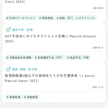
Steril. 2004）
2021.07.06
# GnRHアンタゴニスト
# 卵巣刺激
# 総説、RCT、メタアナリシス
着床不全（胚移
植）
ART不成功におけるタクロリムス治療(J Reprod Immunol.
2026)
2026.02.27
# 妊娠高血圧症候群
# 反復着床不全（RIF）
# 免疫不妊・不育
# 周産期合併症
採卵-受精（体外受
精）
発育卵胞数5個以下の採卵あたりの生児獲得率（J Assist
Reprod Genet. 2023）
2023.11.21
# 卵巣刺激
# 年齢素因