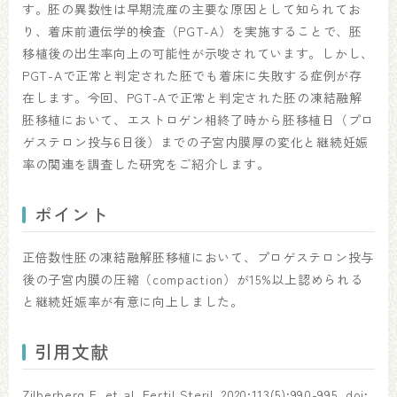
す。胚の異数性は早期流産の主要な原因として知られてお
り、着床前遺伝学的検査（PGT-A）を実施することで、胚
移植後の出生率向上の可能性が示唆されています。しかし、
PGT-Aで正常と判定された胚でも着床に失敗する症例が存
在します。今回、PGT-Aで正常と判定された胚の凍結融解
胚移植において、エストロゲン相終了時から胚移植日（プロ
ゲステロン投与6日後）までの子宮内膜厚の変化と継続妊娠
率の関連を調査した研究をご紹介します。
ポイント
正倍数性胚の凍結融解胚移植において、プロゲステロン投与
後の子宮内膜の圧縮（compaction）が15%以上認められる
と継続妊娠率が有意に向上しました。
引用文献
Zilberberg E, et al. Fertil Steril. 2020;113(5):990-995. doi: