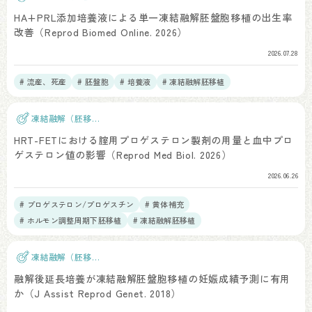
植）
HA+PRL添加培養液による単一凍結融解胚盤胞移植の出生率
改善（Reprod Biomed Online. 2026）
2026.07.28
# 流産、死産
# 胚盤胞
# 培養液
# 凍結融解胚移植
凍結融解（胚移
植）
HRT-FETにおける腟用プロゲステロン製剤の用量と血中プロ
ゲステロン値の影響（Reprod Med Biol. 2026）
2026.06.26
# プロゲステロン/プロゲスチン
# 黄体補充
# ホルモン調整周期下胚移植
# 凍結融解胚移植
凍結融解（胚移
植）
融解後延長培養が凍結融解胚盤胞移植の妊娠成績予測に有用
か（J Assist Reprod Genet. 2018）