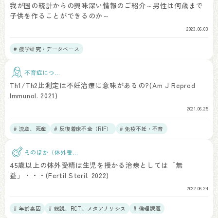
子
我が国の統計からの興味深い情報のご紹介～男性は何歳まで
子供を作ることができるのか～
2023.06.03
# 疫学研究・データベース
不育症につい
て
Th1/Th2比測定は不妊治療に意味があるの?(Am J Reprod
Immunol. 2021)
2021.06.25
# 流産、死産
# 反復着床不全（RIF）
# 免疫不妊・不育
そのほか（体外受
精）
45歳以上の体外受精は生児を授かる治療としては「無
益」・・・(Fertil Steril. 2022)
2022.06.24
# 年齢素因
# 総説、RCT、メタアナリシス
# 倫理課題