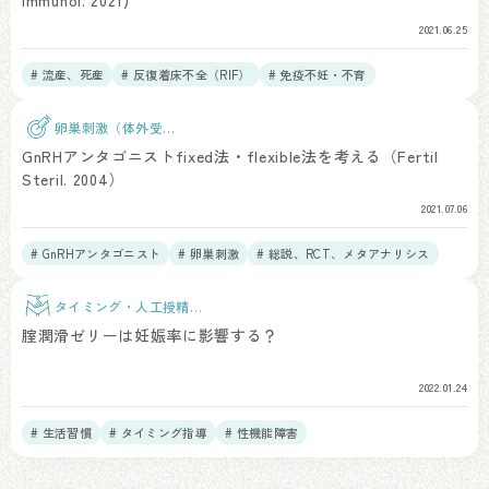
Immunol. 2021)
2021.06.25
# 流産、死産
# 反復着床不全（RIF）
# 免疫不妊・不育
卵巣刺激（体外受
精）
GnRHアンタゴニストfixed法・flexible法を考える（Fertil
Steril. 2004）
2021.07.06
# GnRHアンタゴニスト
# 卵巣刺激
# 総説、RCT、メタアナリシス
タイミング・人工授精治
療
腟潤滑ゼリーは妊娠率に影響する？
2022.01.24
# 生活習慣
# タイミング指導
# 性機能障害