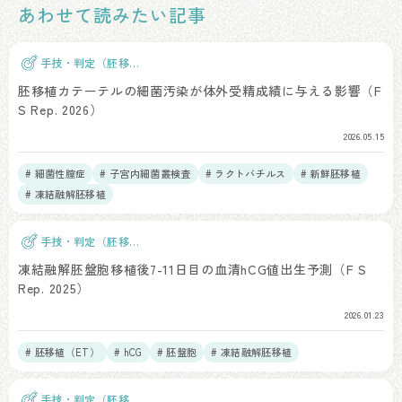
あわせて読みたい記事
手技・判定（胚移
植）
胚移植カテーテルの細菌汚染が体外受精成績に与える影響（F
S Rep. 2026）
2026.05.15
# 細菌性膣症
# 子宮内細菌叢検査
# ラクトバチルス
# 新鮮胚移植
# 凍結融解胚移植
手技・判定（胚移
植）
凍結融解胚盤胞移植後7-11日目の血清hCG値出生予測（F S
Rep. 2025）
2026.01.23
# 胚移植（ET）
# hCG
# 胚盤胞
# 凍結融解胚移植
手技・判定（胚移