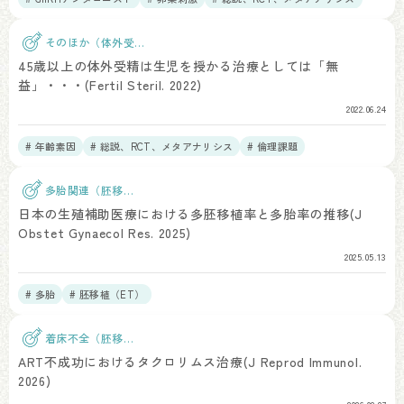
そのほか（体外受
精）
45歳以上の体外受精は生児を授かる治療としては「無
益」・・・(Fertil Steril. 2022)
2022.06.24
# 年齢素因
# 総説、RCT、メタアナリシス
# 倫理課題
多胎関連（胚移
植）
日本の生殖補助医療における多胚移植率と多胎率の推移(J
Obstet Gynaecol Res. 2025)
2025.05.13
# 多胎
# 胚移植（ET）
着床不全（胚移
植）
ART不成功におけるタクロリムス治療(J Reprod Immunol.
2026)