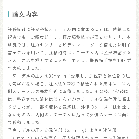
論文内容
胚移植後に胚が移植カテーテル内に留まることは、熟練した
術者でも一定頻度起こり、再度胚移植が必要となります。本
研究では、圧力センサーとビデオレコーダーを備えた透明子
宮モデルを用いて、胚移植時にカテーテル内に胚が滞留する
メカニズムを解明することを目的とし、胚移植手技を10回ず
つ実施しました。
子宮モデルの圧力を35mmHgに設定し、近位部と遠位部の圧
力勾配がない場合、注入後0.02秒で移送される液体は主に内
側カテーテルの先端付近に蓄積しました。その後、1秒後に
は、移送された液体はほとんどがカテーテル先端付近に留ま
りましたが、一部の液体と気泡は、外側のシースには到達し
ないものの、内側のカテーテルに沿って外側のシースに向け
て移動しました。
子宮モデルの圧力が遠位部（35mmHg）よりも近位部
（70mmHg）の方が高く、圧力勾配力がカテーテル先端から