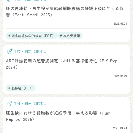
植）
胚の再凍結・再生検が凍結融解胚移植の妊娠予後に与える影
響（Fertil Steril. 2025）
2025.06.23
# 着床前遺伝学的検査（PGT）
# 凍結受精卵
手技・判定（胚移
植）
ART妊娠初期の超音波測定における基準値特性（F S Rep.
2024）
2025.05.21
# 胚移植（ET）
手技・判定（胚移
植）
胚生検における細胞数が妊娠予後に与える影響（Hum
Reprod. 2025）
2025.03.24