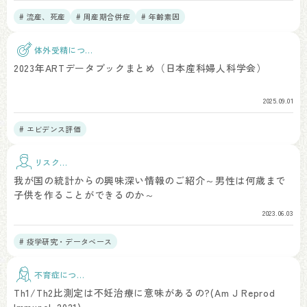
# 流産、死産
# 周産期合併症
# 年齢素因
体外受精につい
て
2023年ARTデータブックまとめ（日本産科婦人科学会）
2025.09.01
# エビデンス評価
リスク因
子
我が国の統計からの興味深い情報のご紹介～男性は何歳まで
子供を作ることができるのか～
2023.06.03
# 疫学研究・データベース
不育症につい
て
Th1/Th2比測定は不妊治療に意味があるの?(Am J Reprod