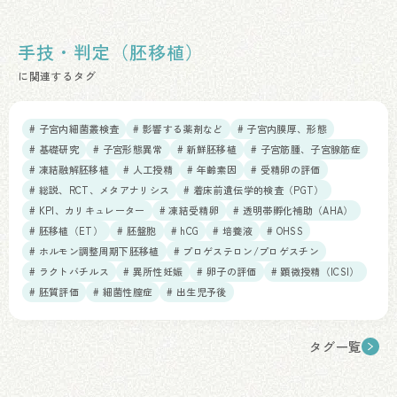
手技・判定（胚移植）
に関連するタグ
# 子宮内細菌叢検査
# 影響する薬剤など
# 子宮内膜厚、形態
# 基礎研究
# 子宮形態異常
# 新鮮胚移植
# 子宮筋腫、子宮腺筋症
# 凍結融解胚移植
# 人工授精
# 年齢素因
# 受精卵の評価
# 総説、RCT、メタアナリシス
# 着床前遺伝学的検査（PGT）
# KPI、カリキュレーター
# 凍結受精卵
# 透明帯孵化補助（AHA）
# 胚移植（ET）
# 胚盤胞
# hCG
# 培養液
# OHSS
# ホルモン調整周期下胚移植
# プロゲステロン/プロゲスチン
# ラクトバチルス
# 異所性妊娠
# 卵子の評価
# 顕微授精（ICSI）
# 胚質評価
# 細菌性膣症
# 出生児予後
タグ一覧