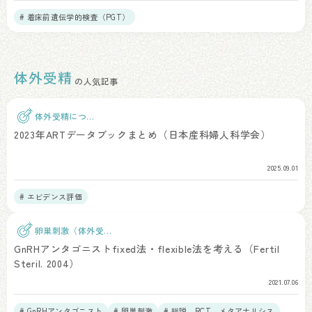
# 着床前遺伝学的検査（PGT）
体外受精
の人気記事
体外受精につい
て
2023年ARTデータブックまとめ（日本産科婦人科学会）
2025.09.01
# エビデンス評価
卵巣刺激（体外受
精）
GnRHアンタゴニストfixed法・flexible法を考える（Fertil
Steril. 2004）
2021.07.06
# GnRHアンタゴニスト
# 卵巣刺激
# 総説、RCT、メタアナリシス