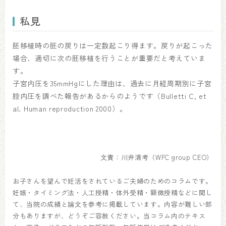
私見
胚移植時の胚の戻りは一定数起こり得ます。戻りが起こった
場合、適切に次の胚移植を行うことが重要だと考えていま
す。
子宮内圧を35mmHgにした理由は、過去に月経周期別に子宮
腔内圧を調べた報告があるからのようです（Bulletti C, et
al. Human reproduction 2000）。
文責：川井清考（WFC group CEO）
お子さんを望んで妊活をされているご夫婦のためのコラムです。
妊娠・タイミング法・人工授精・体外受精・顕微授精などに関し
て、当院の成績と論文を参考に掲載しています。内容が難しい部
分もありますが、どうぞご容赦ください。当コラム内のテキス