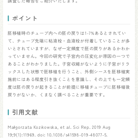
調査した報告をご紹介いたします。
ポイント
胚移植時のチューブ内への胚の戻りは1-7%あるとされてい
て、チューブ先端に粘液栓・血液栓が付着していることが多
いとされていますが、なぜ一定頻度で胚の戻りがあるかわか
っていません。今回の研究で子宮内の圧変化が原因の一つで
あることがわかりました。子宮収縮がないように子宮がリラ
ックスした状態で胚移植を行うこと、外側シースを胚移植実
施前にはある程度引き抜くことを意識し、その上でも一定頻
度は胚の戻りが起きることが前提に移植チューブに胚移植後
戻りがないか、くまなく調べることが重要です。
引用文献
Małgorzata Kozikowska, et al. Sci Rep. 2019 Aug
19;9(1):11969. doi: 10.1038/s41598-019-48077-5.