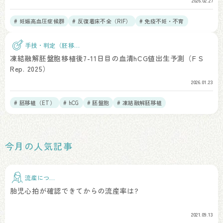
2026.02.27
# 妊娠高血圧症候群
# 反復着床不全（RIF）
# 免疫不妊・不育
# 周産期合併症
手技・判定（胚移
植）
凍結融解胚盤胞移植後7-11日目の血清hCG値出生予測（F S
Rep. 2025）
2026.01.23
# 胚移植（ET）
# hCG
# 胚盤胞
# 凍結融解胚移植
今月の人気記事
流産につい
て
胎児心拍が確認できてからの流産率は?
2021.09.13