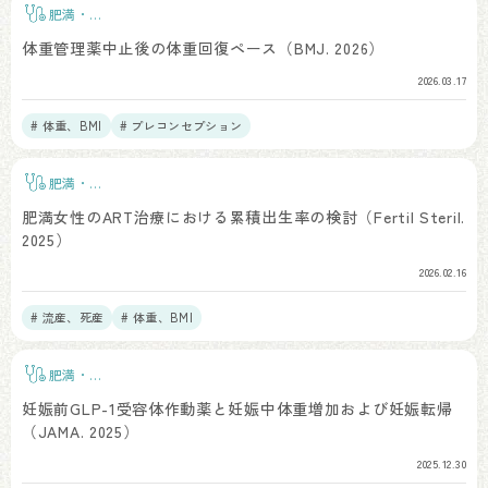
肥満・
BMI
体重管理薬中止後の体重回復ペース（BMJ. 2026）
2026.03.17
# 体重、BMI
# プレコンセプション
肥満・
BMI
肥満女性のART治療における累積出生率の検討（Fertil Steril.
2025）
2026.02.16
# 流産、死産
# 体重、BMI
肥満・
BMI
妊娠前GLP-1受容体作動薬と妊娠中体重増加および妊娠転帰
（JAMA. 2025）
2025.12.30