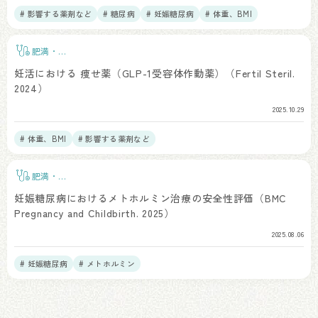
# 影響する薬剤など
# 糖尿病
# 妊娠糖尿病
# 体重、BMI
肥満・
BMI
妊活における 痩せ薬（GLP-1受容体作動薬）（Fertil Steril.
2024）
2025.10.29
# 体重、BMI
# 影響する薬剤など
肥満・
BMI
妊娠糖尿病におけるメトホルミン治療の安全性評価（BMC
Pregnancy and Childbirth. 2025）
2025.08.06
# 妊娠糖尿病
# メトホルミン