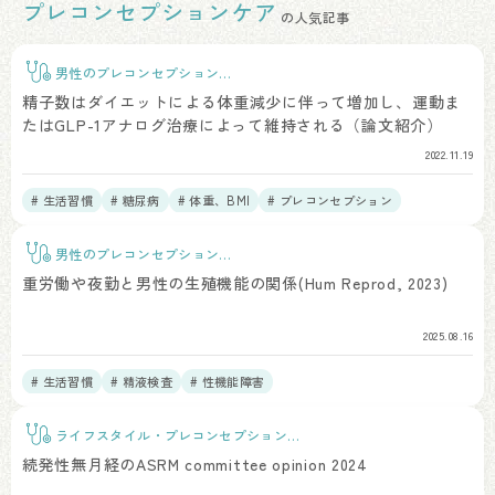
プレコンセプションケア
の人気記事
男性のプレコンセプションケ
ア
精子数はダイエットによる体重減少に伴って増加し、運動ま
たはGLP-1アナログ治療によって維持される（論文紹介）
2022.11.19
# 生活習慣
# 糖尿病
# 体重、BMI
# プレコンセプション
# 精液所見
男性のプレコンセプションケ
ア
重労働や夜勤と男性の生殖機能の関係(Hum Reprod, 2023)
2025.08.16
# 生活習慣
# 精液検査
# 性機能障害
ライフスタイル・プレコンセプションケ
ア
続発性無月経のASRM committee opinion 2024