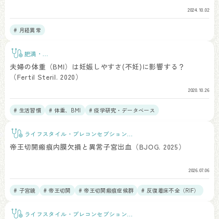
2024.10.02
# 月経異常
肥満・
BMI
夫婦の体重（BMI）は妊娠しやすさ(不妊)に影響する？
（Fertil Steril. 2020）
2020.10.26
# 生活習慣
# 体重、BMI
# 疫学研究・データベース
ライフスタイル・プレコンセプションケ
ア
帝王切開瘢痕内膜欠損と異常子宮出血（BJOG. 2025）
2026.07.06
# 子宮鏡
# 帝王切開
# 帝王切開瘢痕症候群
# 反復着床不全（RIF）
# 慢性子宮内膜炎
ライフスタイル・プレコンセプションケ