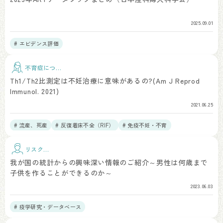
2025.09.01
# エビデンス評価
不育症につい
て
Th1/Th2比測定は不妊治療に意味があるの?(Am J Reprod
Immunol. 2021)
2021.06.25
# 流産、死産
# 反復着床不全（RIF）
# 免疫不妊・不育
リスク因
子
我が国の統計からの興味深い情報のご紹介～男性は何歳まで
子供を作ることができるのか～
2023.06.03
# 疫学研究・データベース