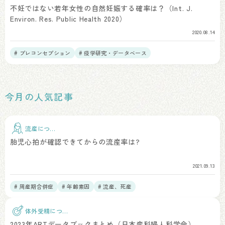
ア
不妊ではない若年女性の自然妊娠する確率は？（Int. J.
Environ. Res. Public Health 2020）
2020.08.14
# プレコンセプション
# 疫学研究・データベース
今月の人気記事
流産につい
て
胎児心拍が確認できてからの流産率は?
2021.09.13
# 周産期合併症
# 年齢素因
# 流産、死産
体外受精につい
て
2023年ARTデータブックまとめ（日本産科婦人科学会）