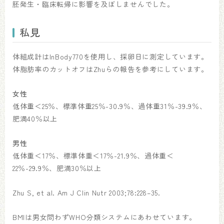
胚発生・臨床転帰に影響を及ぼしませんでした。
私見
体組成計はInBody770を使用し、採卵日に測定しています。
体脂肪率のカットオフはZhuらの報告を参考にしています。
女性
低体重＜25％、標準体重25％-30.9％、過体重31％-39.9％、
肥満40％以上
男性
低体重＜17％、標準体重＜17％-21.9％、過体重＜
22％-29.9％、肥満30％以上
Zhu S, et al. Am J Clin Nutr 2003;78:228–35.
BMIは男女問わずWHO分類システムにあわせています。