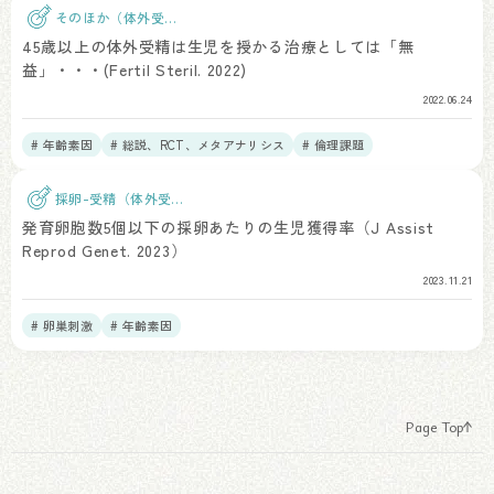
そのほか（体外受
精）
45歳以上の体外受精は生児を授かる治療としては「無
益」・・・(Fertil Steril. 2022)
2022.06.24
# 年齢素因
# 総説、RCT、メタアナリシス
# 倫理課題
採卵-受精（体外受
精）
発育卵胞数5個以下の採卵あたりの生児獲得率（J Assist
Reprod Genet. 2023）
2023.11.21
# 卵巣刺激
# 年齢素因
Page Top