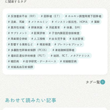
に関連するタグ
# 反復着床不全（RIF）
# 胚移植（ET）
# ホルモン調整周期下胚移植
# 流産、死産
# メトホルミン
# インスリン抵抗性、HOMA
# 葉酸
# 異所性妊娠
# 卵巣刺激
# 月経異常
# 体重、BMI
# サプリメント
# 胚質評価
# 子宮内膜胚受容能検査
# 周産期合併症
# 人工授精
# 出生児予後
# 生活習慣
# 影響する薬剤など
# 精液検査
# プレコンセプション
# 多嚢胞性卵巣症候群（PCOS）
# 凍結融解胚移植
# 着床前遺伝学的検査（PGT）
# 総説、RCT、メタアナリシス
# 糖尿病
# 疫学研究・データベース
# 妊娠糖尿病
# 妊娠高血圧症候群
タグ一覧
あわせて読みたい記事