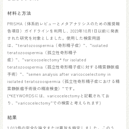
材料と方法
PRISMA（体系的レビューとメタアナリシスのための推奨報
告項目）ガイドラインを利用し、2023年10月1日以前に発表
された研究を対象としました。使用した検索用語
は、”teratozoospermia（奇形精子症）”、”isolated
teratozoospermia（孤立性奇形精子
症）”、”varicocoelectomy* for isolated
teratozoospermia（孤立性奇形精子症に対する精索静脈瘤
手術）”、”semen analysis after varicocoelectomy in
isolated teratozoospermia（孤立性奇形精子症における精
索静脈瘤手術後の精液検査）”です。
(*KEYWORDSには、varicocelectomyと記載されてお
り、”varicocelectomy”での検索と考えられます)
結果
1,013件の完全な論文または要旨を特定しました。このう