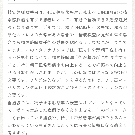
精索静脈瘤手術は、孤立性形態異常と臨床的に触知可能な精
索静脈瘤を有する患者にとって、有効で信頼できる治療選択
肢となり得ます。近年では、精子DNA断片化の異常、精液の
酸化ストレスの異常がある場合や、精液検査所見が正常の場
合でも精索静脈瘤手術の効果を認めるような知見が出てきて
います。このメタアナリシスでは、孤立性奇形精子症を有す
る不妊男性において、精索静脈瘤手術が精液所見を改善する
こと、特に精子正常形態率を向上することで妊娠率を向上さ
せる可能性が示されましたが、この結論にはさらなる検証が
必要です。より確定的なデータを得るためには、より高いレ
ベルのランダム化比較試験およびそれらのメタアナリシスが
必要です。
当施設では、精子正常形態率の検査はオプションとなってい
て、検査を実施した症例は多くありません。このパラメータ
ーを評価している施設や、精子正常形態率が異常であること
がわかっている患者さんにとっては有益な情報になる論文と
考えます。