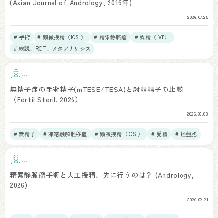
(Asian Journal of Andrology, 2016年)
2026.07.25
# 手術
# 顕微授精（ICSI）
# 精索静脈瘤
# 媒精（IVF）
# 総説、RCT、メタアナリシス
手
術
無精子症の手術精子(mTESE/TESA)と射精精子の比較
（Fertil Steril. 2026）
2026.06.03
# 無精子
# 凍結融解胚移植
# 顕微授精（ICSI）
# 受精
# 胚盤胞
手
術
精索静脈瘤手術と人工授精、先に行うのは？ (Andrology,
2026)
2026.02.21