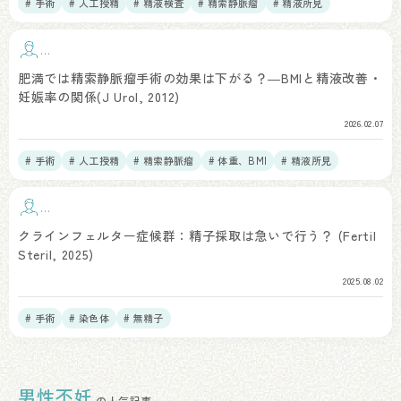
# 手術
# 人工授精
# 精液検査
# 精索静脈瘤
# 精液所見
手
術
肥満では精索静脈瘤手術の効果は下がる？―BMIと精液改善・
妊娠率の関係(J Urol, 2012)
2026.02.07
# 手術
# 人工授精
# 精索静脈瘤
# 体重、BMI
# 精液所見
手
術
クラインフェルター症候群：精子採取は急いで行う？ (Fertil
Steril, 2025)
2025.08.02
# 手術
# 染色体
# 無精子
男性不妊
の人気記事