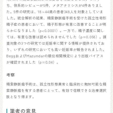
ち、体系的レビューが5件、メタアナリシスが4件ありまし
た。5件の研究は、18～44歳の患者348人を対象としていま
した。統合解析の結果、精索静脈瘤手術を受けた孤立性奇形
精子症の患者において、精子形態が有意に改善することが明
らかになりました（p<0.0001）。一方で、精子濃度に関し
ては、有意な改善は認められませんでした（p=0.058）。調
査対象の3つの研究では妊娠率に関する情報が提供されてお
り、いずれの研究においても高い妊娠率が報告されました。
BeggおよびMazumdarの順位相関検定により出版バイアス
が確認されました（p=0.04）。
考察
精索静脈瘤手術は、孤立性形態異常と臨床的に触知可能な精
索静脈瘤を有する患者にとって、有効で信頼できる治療選択
肢となり得ます。
筆者の意見