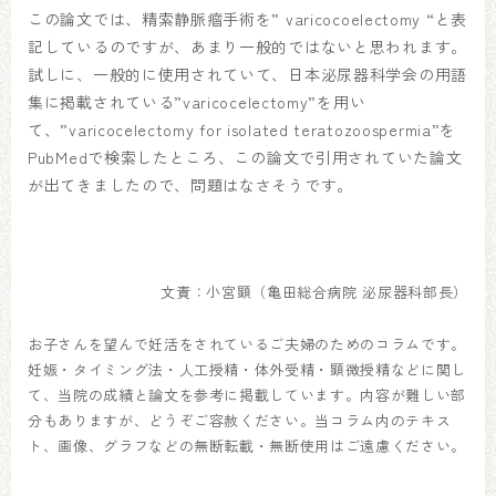
この論文では、精索静脈瘤手術を” varicocoelectomy “と表
記しているのですが、あまり一般的ではないと思われます。
試しに、一般的に使用されていて、日本泌尿器科学会の用語
集に掲載されている”varicocelectomy”を用い
て、”varicocelectomy for isolated teratozoospermia”を
PubMedで検索したところ、この論文で引用されていた論文
が出てきましたので、問題はなさそうです。
文責：小宮顕（亀田総合病院 泌尿器科部長）
お子さんを望んで妊活をされているご夫婦のためのコラムです。
妊娠・タイミング法・人工授精・体外受精・顕微授精などに関し
て、当院の成績と論文を参考に掲載しています。内容が難しい部
分もありますが、どうぞご容赦ください。当コラム内のテキス
ト、画像、グラフなどの無断転載・無断使用はご遠慮ください。