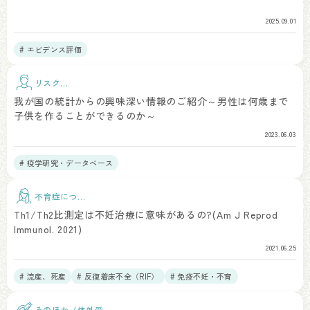
2025.09.01
# エビデンス評価
リスク因
子
我が国の統計からの興味深い情報のご紹介～男性は何歳まで
子供を作ることができるのか～
2023.06.03
# 疫学研究・データベース
不育症につい
て
Th1/Th2比測定は不妊治療に意味があるの?(Am J Reprod
Immunol. 2021)
2021.06.25
# 流産、死産
# 反復着床不全（RIF）
# 免疫不妊・不育
そのほか（体外受