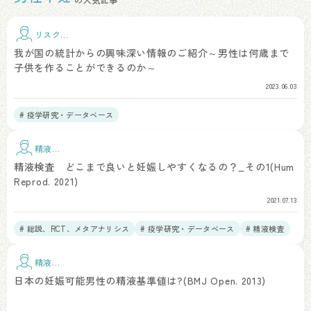
リスク因
子
我が国の統計からの興味深い情報のご紹介～男性は何歳まで
子供を作ることができるのか～
2023.06.03
# 疫学研究・データベース
精液検
査
精液検査 どこまで良いと妊娠しやすくなるの？_その1(Hum
Reprod. 2021)
2021.07.13
# 総説、RCT、メタアナリシス
# 疫学研究・データベース
# 精液検査
# 精液所見
精液検
査
日本の妊娠可能男性の精液基準値は?(BMJ Open. 2013)