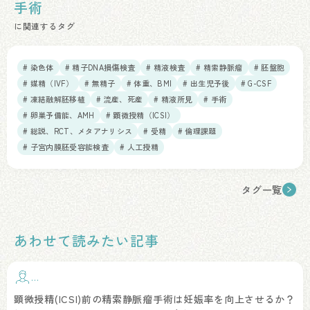
手術
に関連するタグ
# 染色体
# 精子DNA損傷検査
# 精液検査
# 精索静脈瘤
# 胚盤胞
# 媒精（IVF）
# 無精子
# 体重、BMI
# 出生児予後
# G-CSF
# 凍結融解胚移植
# 流産、死産
# 精液所見
# 手術
# 卵巣予備能、AMH
# 顕微授精（ICSI）
# 総説、RCT、メタアナリシス
# 受精
# 倫理課題
# 子宮内膜胚受容能検査
# 人工授精
タグ一覧
あわせて読みたい記事
手
術
顕微授精(ICSI)前の精索静脈瘤手術は妊娠率を向上させるか？