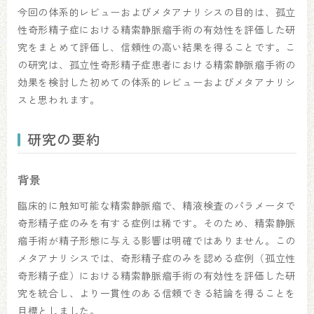
今回の体系的レビューおよびメタアナリシスの目的は、孤立
性奇形精子症における精索静脈瘤手術の有効性を評価した研
究をまとめて評価し、信頼性の高い結果を得ることです。こ
の研究は、孤立性奇形精子症患者における精索静脈瘤手術の
効果を検討した初めての体系的レビューおよびメタアナリシ
スと思われます。
研究の要約
背景
臨床的に触知可能な精索静脈瘤で、精液検査のパラメータで
奇形精子症のみを有する症例は稀です。そのため、精索静脈
瘤手術が精子形態に与える影響は明確ではありません。この
メタアナリシスでは、奇形精子症のみを認める症例（孤立性
奇形精子症）における精索静脈瘤手術の有効性を評価した研
究を統合し、より一貫性のある信頼できる結論を得ることを
目標としました。