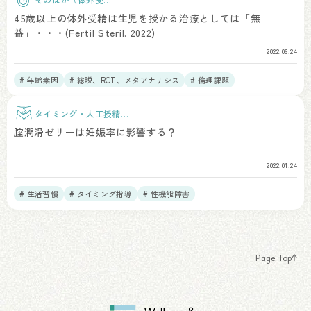
精）
45歳以上の体外受精は生児を授かる治療としては「無
益」・・・(Fertil Steril. 2022)
2022.06.24
# 年齢素因
# 総説、RCT、メタアナリシス
# 倫理課題
タイミング・人工授精治
療
腟潤滑ゼリーは妊娠率に影響する？
2022.01.24
# 生活習慣
# タイミング指導
# 性機能障害
Page Top