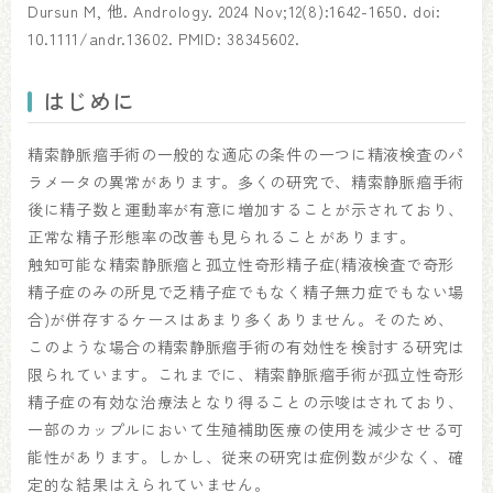
Dursun M, 他. Andrology. 2024 Nov;12(8):1642-1650. doi:
10.1111/andr.13602. PMID: 38345602.
はじめに
精索静脈瘤手術の一般的な適応の条件の一つに精液検査のパ
ラメータの異常があります。多くの研究で、精索静脈瘤手術
後に精子数と運動率が有意に増加することが示されており、
正常な精子形態率の改善も見られることがあります。
触知可能な精索静脈瘤と孤立性奇形精子症(精液検査で奇形
精子症のみの所見で乏精子症でもなく精子無力症でもない場
合)が併存するケースはあまり多くありません。そのため、
このような場合の精索静脈瘤手術の有効性を検討する研究は
限られています。これまでに、精索静脈瘤手術が孤立性奇形
精子症の有効な治療法となり得ることの示唆はされており、
一部のカップルにおいて生殖補助医療の使用を減少させる可
能性があります。しかし、従来の研究は症例数が少なく、確
定的な結果はえられていません。