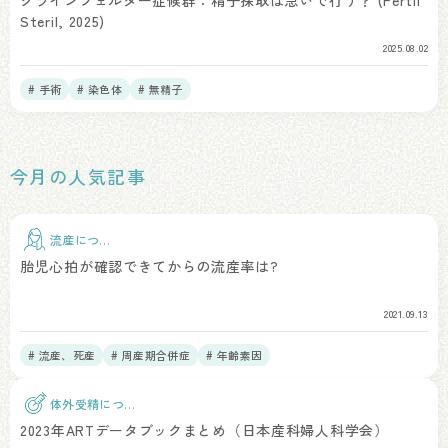
クラインフェルター症候群：精子採取は急いで行う？ (Fertil
Steril, 2025)
2025.08.02
# 手術
# 染色体
# 無精子
今月の人気記事
流産につい
て
胎児心拍が確認できてからの流産率は?
2021.09.13
# 流産、死産
# 周産期合併症
# 年齢素因
体外受精につい
て
2023年ARTデータブックまとめ（日本産科婦人科学会）