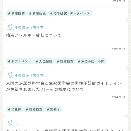
2021.09.11
# 精液検査
# 精液所見
# 疫学研究・データベース
そのほか（男性不
妊）
精液アレルギー症状について
2022.08.19
# サプリメント
# 人工授精
# 精液検査
# 免疫不妊・不育
そのほか（男性不
妊）
米国の泌尿器科学会と生殖医学会の男性不妊症ガイドライン
が更新されました(1)ーその概要について
2024.10.12
# 染色体
# 精液検査
# 無精子
手
術