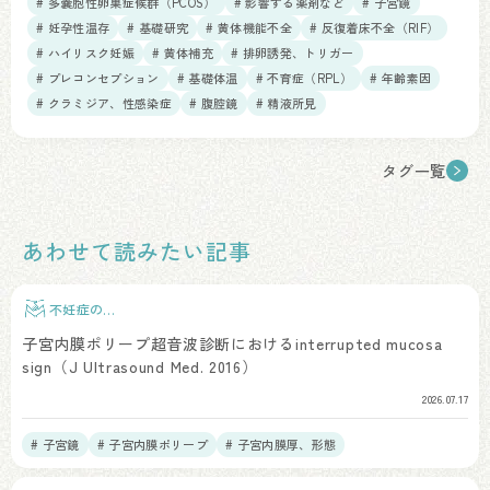
# 多嚢胞性卵巣症候群（PCOS）
# 影響する薬剤など
# 子宮鏡
# 妊孕性温存
# 基礎研究
# 黄体機能不全
# 反復着床不全（RIF）
# ハイリスク妊娠
# 黄体補充
# 排卵誘発、トリガー
# プレコンセプション
# 基礎体温
# 不育症（RPL）
# 年齢素因
# クラミジア、性感染症
# 腹腔鏡
# 精液所見
タグ一覧
あわせて読みたい記事
不妊症の検
査
子宮内膜ポリープ超音波診断におけるinterrupted mucosa
sign（J Ultrasound Med. 2016）
2026.07.17
# 子宮鏡
# 子宮内膜ポリープ
# 子宮内膜厚、形態