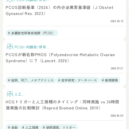
患
PCOS診断基準（2024）の内分泌異常基準値（J Obstet
Gynaecol Res. 2023）
2023.09.12
# 多嚢胞性卵巣症候群（PCOS）
PCOS/内膜症/併存疾
患
PCOSが新名称PMOS（Polyendocrine Metabolic Ovarian
Syndrome）に？（Lancet. 2026）
2026.07.31
# 総説、RCT、メタアナリシス
# 疫学研究・データベース
# 倫理課題
# インスリン抵抗性、HOMA
# 多嚢胞性卵巣症候群（PCOS）
人工授
精
HCGトリガーと人工授精のタイミング：同時実施 vs 36時間
後実施の比較検討（Reprod Biomed Online. 2019）
2020.06.05
# 多胎
# 人工授精
# 排卵誘発、トリガー