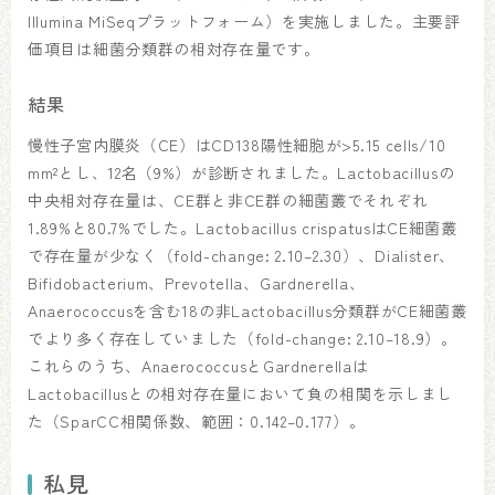
Illumina MiSeqプラットフォーム）を実施しました。主要評
価項目は細菌分類群の相対存在量です。
結果
慢性子宮内膜炎（CE）はCD138陽性細胞が>5.15 cells/10
mm²とし、12名（9%）が診断されました。Lactobacillusの
中央相対存在量は、CE群と非CE群の細菌叢でそれぞれ
1.89%と80.7%でした。Lactobacillus crispatusはCE細菌叢
で存在量が少なく（fold-change: 2.10–2.30）、Dialister、
Bifidobacterium、Prevotella、Gardnerella、
Anaerococcusを含む18の非Lactobacillus分類群がCE細菌叢
でより多く存在していました（fold-change: 2.10–18.9）。
これらのうち、AnaerococcusとGardnerellaは
Lactobacillusとの相対存在量において負の相関を示しまし
た（SparCC相関係数、範囲：0.142–0.177）。
私見