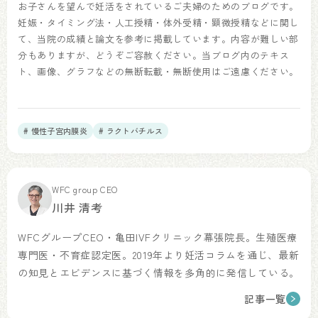
お子さんを望んで妊活をされているご夫婦のためのブログです。
妊娠・タイミング法・人工授精・体外受精・顕微授精などに関し
て、当院の成績と論文を参考に掲載しています。内容が難しい部
分もありますが、どうぞご容赦ください。当ブログ内のテキス
ト、画像、グラフなどの無断転載・無断使用はご遠慮ください。
# 慢性子宮内膜炎
# ラクトバチルス
WFC group CEO
川井 清考
WFCグループCEO・亀田IVFクリニック幕張院長。生殖医療
専門医・不育症認定医。2019年より妊活コラムを通じ、最新
の知見とエビデンスに基づく情報を多角的に発信している。
記事一覧