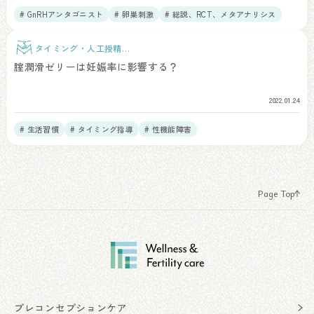
# GnRHアンタゴニスト
# 卵巣刺激
# 総説、RCT、メタアナリシス
タイミング・人工授精治
療
腟潤滑ゼリーは妊娠率に影響する？
2022.01.24
# 生活習慣
# タイミング指導
# 性機能障害
Page Top
プレコンセプションケア