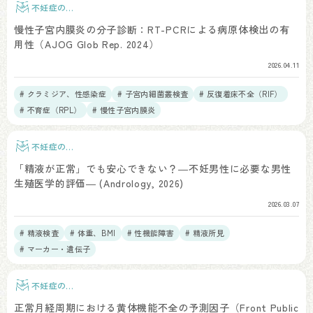
不妊症の検
査
慢性子宮内膜炎の分子診断：RT-PCRによる病原体検出の有
用性（AJOG Glob Rep. 2024）
2026.04.11
# クラミジア、性感染症
# 子宮内細菌叢検査
# 反復着床不全（RIF）
# 不育症（RPL）
# 慢性子宮内膜炎
不妊症の検
査
「精液が正常」でも安心できない？―不妊男性に必要な男性
生殖医学的評価― (Andrology, 2026)
2026.03.07
# 精液検査
# 体重、BMI
# 性機能障害
# 精液所見
# マーカー・遺伝子
不妊症の検
査
正常月経周期における黄体機能不全の予測因子（Front Public