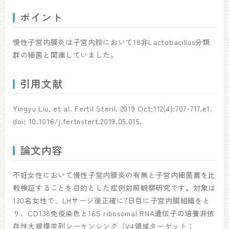
ポイント
慢性子宮内膜炎は子宮内腔において18非Lactobacillus分類
群の細菌と関連していました。
引用文献
Yingyu Liu, et al. Fertil Steril. 2019 Oct;112(4):707-717.e1.
doi: 10.1016/j.fertnstert.2019.05.015.
論文内容
不妊女性において慢性子宮内膜炎の有無と子宮内細菌叢を比
較検証することを目的とした症例対照観察研究です。対象は
130名女性で、LHサージ後正確に7日目に子宮内膜組織をと
り、CD138免疫染色と16S ribosomal RNA遺伝子の培養非依
存性大規模並列シーケンシング（V4領域ターゲット：