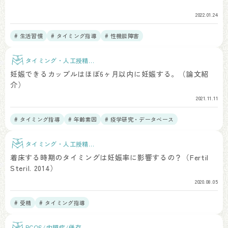
2022.01.24
# 生活習慣
# タイミング指導
# 性機能障害
タイミング・人工授精治
療
妊娠できるカップルはほぼ6ヶ月以内に妊娠する。（論文紹
介）
2021.11.11
# タイミング指導
# 年齢素因
# 疫学研究・データベース
タイミング・人工授精治
療
着床する時期のタイミングは妊娠率に影響するの？（Fertil
Steril. 2014）
2020.08.05
# 受精
# タイミング指導
PCOS/内膜症/併存疾