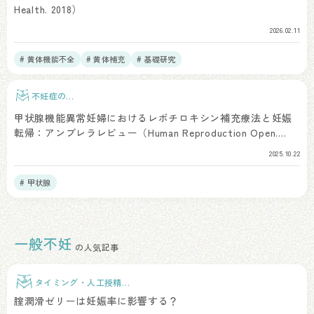
Health. 2018）
2026.02.11
# 黄体機能不全
# 黄体補充
# 基礎研究
不妊症の検
査
甲状腺機能異常妊婦におけるレボチロキシン補充療法と妊娠
転帰：アンブレラレビュー（Human Reproduction Open.
2025）
2025.10.22
# 甲状腺
一般不妊
の人気記事
タイミング・人工授精治
療
腟潤滑ゼリーは妊娠率に影響する？