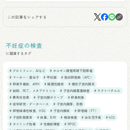
この記事をシェアする
不妊症の検査
に関連するタグ
# クロミフェン、AIなど
# ホルモン調整周期下胚移植
# マーカー・遺伝子
# 甲状腺
# 胞状卵胞数（AFC）
# 卵巣予備能、AMH
# 細菌性膣症
# 慢性子宮内膜炎
# 総説、RCT、メタアナリシス
# 子宮内細菌叢検査
# ラクトバチルス
# 費用対効果
# 子宮内膜ポリープ
# 卵巣刺激
# 疫学研究・データベース
# 子宮内膜厚、形態
# 卵管疎通性検査、HSG
# 子宮内膜症
# 卵管鏡（FT）
# 子宮形態異常
# 体重、BMI
# 精液検査
# 出生児予後
# hCG
# タイミング指導
# 性機能障害
# RPOC