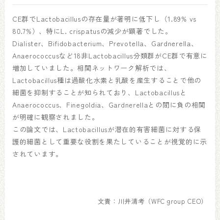
CE群でLactobacillusの存在量が著明に低下し（1.89% vs
80.7%）、特にL. crispatusの減少が顕著でした。
Dialister、Bifidobacterium、Prevotella、Gardnerella、
Anaerococcusなど18非Lactobacillus分類群がCE群で有意に
増加していました。相関ネットワーク解析では、
Lactobacillus種は過酸化水素と乳酸を産生することで他の
細菌を抑制することが知られており、Lactobacillusと
Anaerococcus、Finegoldia、Gardnerellaとの間に負の相関
が明確に観察されました。
この論文では、Lactobacillusが潜在的有害細菌に対する保
護的細菌として重要な役割を果たしていることが視覚的に示
されています。
文責：川井清考（WFC group CEO）