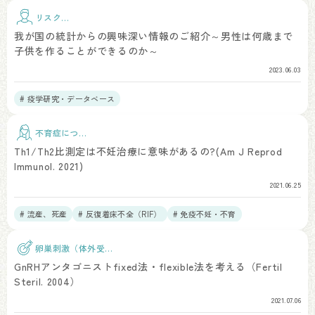
リスク因
子
我が国の統計からの興味深い情報のご紹介～男性は何歳まで
子供を作ることができるのか～
2023.06.03
# 疫学研究・データベース
不育症につい
て
Th1/Th2比測定は不妊治療に意味があるの?(Am J Reprod
Immunol. 2021)
2021.06.25
# 流産、死産
# 反復着床不全（RIF）
# 免疫不妊・不育
卵巣刺激（体外受
精）
GnRHアンタゴニストfixed法・flexible法を考える（Fertil
Steril. 2004）
2021.07.06