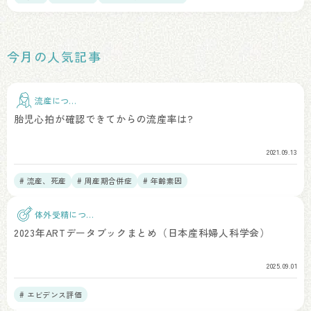
今月の人気記事
流産につい
て
胎児心拍が確認できてからの流産率は?
2021.09.13
# 流産、死産
# 周産期合併症
# 年齢素因
体外受精につい
て
2023年ARTデータブックまとめ（日本産科婦人科学会）
2025.09.01
# エビデンス評価