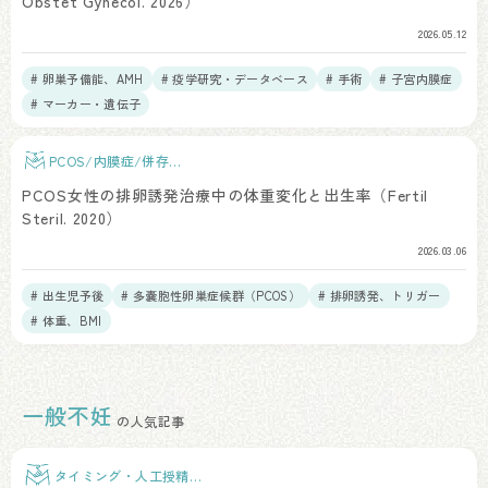
Obstet Gynecol. 2026）
2026.05.12
# 卵巣予備能、AMH
# 疫学研究・データベース
# 手術
# 子宮内膜症
# マーカー・遺伝子
PCOS/内膜症/併存疾
患
PCOS女性の排卵誘発治療中の体重変化と出生率（Fertil
Steril. 2020）
2026.03.06
# 出生児予後
# 多嚢胞性卵巣症候群（PCOS）
# 排卵誘発、トリガー
# 体重、BMI
一般不妊
の人気記事
タイミング・人工授精治