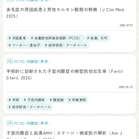
患
多毛症の原因疾患と男性ホルモン動態の特徴（J Clin Med.
2025）
2026.07.01
# 月経異常
# 多嚢胞性卵巣症候群（PCOS）
# 体重、BMI
# マーカー・遺伝子
# 疫学研究・データベース
PCOS/内膜症/併存疾
患
手術的に診断された子宮内膜症の病型別初出生率（Fertil
Steril. 2026）
2026.05.13
# 手術
# 子宮内膜症
# 腹腔鏡
# 年齢素因
# 疫学研究・データベース
PCOS/内膜症/併存疾
患
子宮内膜症と血清AMH：ステージ・病変別の解析（Am J