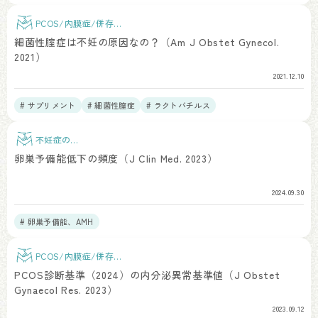
# 総説、RCT、メタアナリシス
# 疫学研究・データベース
# 倫理課題
PCOS/内膜症/併存疾
患
細菌性腟症は不妊の原因なの？（Am J Obstet Gynecol.
2021）
2021.12.10
# サプリメント
# 細菌性膣症
# ラクトバチルス
不妊症の検
査
卵巣予備能低下の頻度（J Clin Med. 2023）
2024.09.30
# 卵巣予備能、AMH
PCOS/内膜症/併存疾
患
PCOS診断基準（2024）の内分泌異常基準値（J Obstet
Gynaecol Res. 2023）
2023.09.12