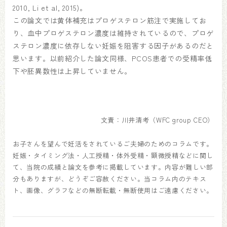
2010, Li et al, 2015)。
この論文では黄体補充はプロゲステロン筋注で実施してお
り、血中プロゲステロン濃度は維持されているので、プロゲ
ステロン濃度に依存しない妊娠を阻害する因子があるのだと
思います。以前紹介した論文同様、PCOS患者での受精率低
下や胚異数性は上昇していません。
文責：川井清考（WFC group CEO）
お子さんを望んで妊活をされているご夫婦のためのコラムです。
妊娠・タイミング法・人工授精・体外受精・顕微授精などに関し
て、当院の成績と論文を参考に掲載しています。内容が難しい部
分もありますが、どうぞご容赦ください。当コラム内のテキス
ト、画像、グラフなどの無断転載・無断使用はご遠慮ください。