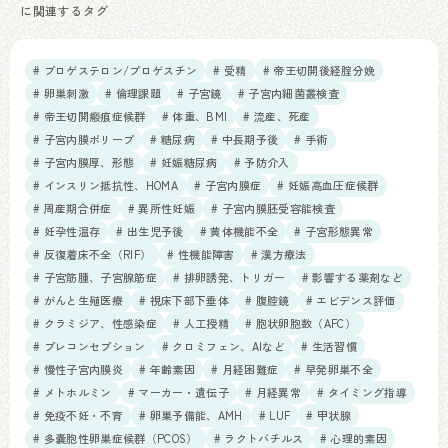
に関連するタグ
# プロゲステロン/プロゲスチン
# 受精
# 帝王切開後経腟分娩
# 卵巣刺激
# 倫理課題
# 子宮鏡
# 子宮内細菌叢検査
# 帝王切開瘢痕症候群
# 体重、BMI
# 流産、死産
# 子宮内膜ポリープ
# 糖尿病
# 中長期予後
# 手術
# 子宮内膜厚、形態
# 妊娠糖尿病
# 予防介入
# インスリン抵抗性、HOMA
# 子宮内膜症
# 妊娠高血圧症候群
# 周産期合併症
# 異所性妊娠
# 子宮内膜胚受容能検査
# 妊孕性温存
# 出生児予後
# 黄体機能不全
# 子宮形態異常
# 反復着床不全（RIF）
# 性機能障害
# 漢方療法
# 子宮筋腫、子宮腺筋症
# 排卵誘発、トリガー
# 影響する薬剤など
# がんと生殖医療
# 視床下部下垂体
# 腹腔鏡
# エビデンス評価
# クラミジア、性感染症
# 人工授精
# 胞状卵胞数（AFC）
# プレコンセプション
# クロミフェン、AIなど
# 生活習慣
# 慢性子宮内膜炎
# 年齢素因
# 月経困難症
# 早発卵巣不全
# メトホルミン
# マーカー・遺伝子
# 月経異常
# タイミング指導
# 免疫不妊・不育
# 卵巣予備能、AMH
# LUF
# 甲状腺
# 多嚢胞性卵巣症候群（PCOS）
# ラクトバチルス
# 心理的素因