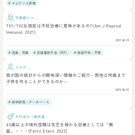
# エビデンス評価
不育症につい
て
Th1/Th2比測定は不妊治療に意味があるの?(Am J Reprod
Immunol. 2021)
2021.06.25
# 流産、死産
# 反復着床不全（RIF）
# 免疫不妊・不育
リスク因
子
我が国の統計からの興味深い情報のご紹介～男性は何歳まで
子供を作ることができるのか～
2023.06.03
# 疫学研究・データベース
そのほか（体外受
精）
45歳以上の体外受精は生児を授かる治療としては「無
益」・・・(Fertil Steril. 2022)