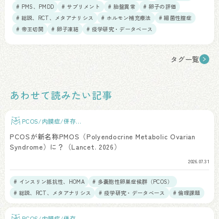
# PMS、PMDD
# サプリメント
# 胎盤異常
# 卵子の評価
# 総説、RCT、メタアナリシス
# ホルモン補充療法
# 細菌性膣症
# 帝王切開
# 卵子凍結
# 疫学研究・データベース
タグ一覧
あわせて読みたい記事
PCOS/内膜症/併存疾
患
PCOSが新名称PMOS（Polyendocrine Metabolic Ovarian
Syndrome）に？（Lancet. 2026）
2026.07.31
# インスリン抵抗性、HOMA
# 多嚢胞性卵巣症候群（PCOS）
# 総説、RCT、メタアナリシス
# 疫学研究・データベース
# 倫理課題
PCOS/内膜症/併存疾