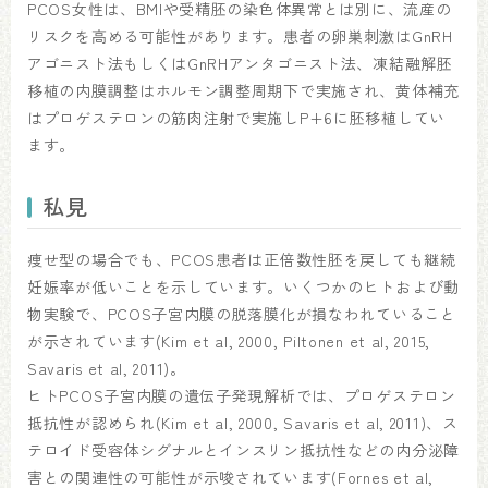
PCOS女性は、BMIや受精胚の染色体異常とは別に、流産の
リスクを高める可能性があります。患者の卵巣刺激はGnRH
アゴニスト法もしくはGnRHアンタゴニスト法、凍結融解胚
移植の内膜調整はホルモン調整周期下で実施され、黄体補充
はプロゲステロンの筋肉注射で実施しP+6に胚移植してい
ます。
私見
痩せ型の場合でも、PCOS患者は正倍数性胚を戻しても継続
妊娠率が低いことを示しています。いくつかのヒトおよび動
物実験で、PCOS子宮内膜の脱落膜化が損なわれていること
が示されています(Kim et al, 2000, Piltonen et al, 2015,
Savaris et al, 2011)。
ヒトPCOS子宮内膜の遺伝子発現解析では、プロゲステロン
抵抗性が認められ(Kim et al, 2000, Savaris et al, 2011)、ス
テロイド受容体シグナルとインスリン抵抗性などの内分泌障
害との関連性の可能性が示唆されています(Fornes et al,