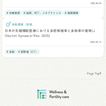
2022.06.24
# 年齢素因
# 総説、RCT、メタアナリシス
# 倫理課題
多胎関連（胚移
植）
日本の生殖補助医療における多胚移植率と多胎率の推移(J
Obstet Gynaecol Res. 2025)
2025.05.13
# 多胎
# 胚移植（ET）
Page Top