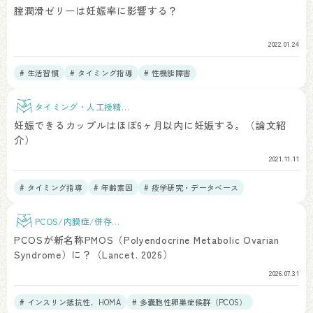
療
腟潤滑ゼリーは妊娠率に影響する？
2022.01.24
# 生活習慣
# タイミング指導
# 性機能障害
タイミング・人工授精治
療
妊娠できるカップルはほぼ6ヶ月以内に妊娠する。（論文紹
介）
2021.11.11
# タイミング指導
# 年齢素因
# 疫学研究・データベース
PCOS/内膜症/併存疾
患
PCOSが新名称PMOS（Polyendocrine Metabolic Ovarian
Syndrome）に？（Lancet. 2026）
2026.07.31
# インスリン抵抗性、HOMA
# 多嚢胞性卵巣症候群（PCOS）