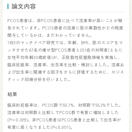
論文内容
PCOS患者は、非PCOS患者に比べて流産率が高いことが報
告されています。PCOS患者の流産に胚の異数性がどの程度
関与しているかは、まだわかっていません。
1対3のマッチドペア研究では、年齢、BMI、胚のスコアをマ
ッチさせた67名の痩せ型PCOS患者と201名の対照者(ともに
女性平均年齢30歳前後)が、正倍数性胚盤胞移植を実施し、
臨床妊娠率、流産率、出生率を比較・検討しました。流産お
よび出生率に関連する因子をさらに評価するために、ロジス
ティック回帰分析を行いました。
結果
臨床的妊娠率は、PCOS群で50.7%、対照群で55.2%でした。
流産率は対照群と比較してPCOS群で有意に増加しました
(P=0.029)。非PCOS患者はPCOS患者と比較して出生率が
有意に高くなりました(P<0.001)。