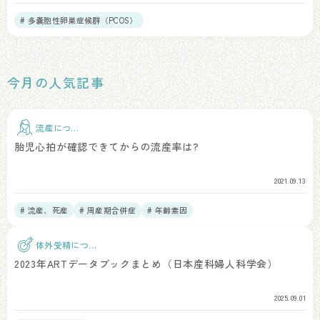
# 多嚢胞性卵巣症候群（PCOS）
今月の人気記事
流産につい
て
胎児心拍が確認できてからの流産率は?
2021.09.13
# 流産、死産
# 周産期合併症
# 年齢素因
体外受精につい
て
2023年ARTデータブックまとめ（日本産科婦人科学会）
2025.09.01