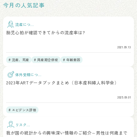
今月の人気記事
流産につい
て
胎児心拍が確認できてからの流産率は?
2021.09.13
# 流産、死産
# 周産期合併症
# 年齢素因
体外受精につい
て
2023年ARTデータブックまとめ（日本産科婦人科学会）
2025.09.01
# エビデンス評価
リスク因
子
我が国の統計からの興味深い情報のご紹介～男性は何歳まで