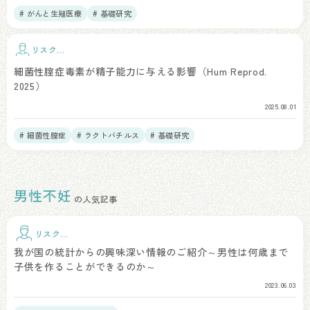
# がんと生殖医療
# 基礎研究
リスク因
子
細菌性腟症毒素が精子能力に与える影響（Hum Reprod.
2025）
2025.08.01
# 細菌性膣症
# ラクトバチルス
# 基礎研究
男性不妊
の人気記事
リスク因
子
我が国の統計からの興味深い情報のご紹介～男性は何歳まで
子供を作ることができるのか～
2023.06.03