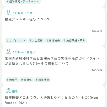
# 疫学研究・データベース
そのほか（男性不
妊）
精液アレルギー症状について
2022.08.19
# サプリメント
# 人工授精
# 精液検査
# 免疫不妊・不育
そのほか（男性不
妊）
米国の泌尿器科学会と生殖医学会の男性不妊症ガイドライン
が更新されました(1)ーその概要について
2024.10.12
# 無精子
# 染色体
# 精液検査
精液検
査
精液検査どこまで良いと妊娠しやすくなるの？_その2(Hum
Reprod. 2021)