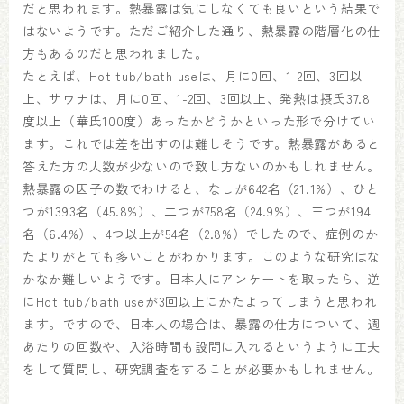
だと思われます。熱暴露は気にしなくても良いという結果で
はないようです。ただご紹介した通り、熱暴露の階層化の仕
方もあるのだと思われました。
たとえば、Hot tub/bath useは、月に0回、1-2回、3回以
上、サウナは、月に0回、1-2回、3回以上、発熱は摂氏37.8
度以上（華氏100度）あったかどうかといった形で分けてい
ます。これでは差を出すのは難しそうです。熱暴露があると
答えた方の人数が少ないので致し方ないのかもしれません。
熱暴露の因子の数でわけると、なしが642名（21.1%）、ひと
つが1393名（45.8%）、二つが758名（24.9%）、三つが194
名（6.4%）、4つ以上が54名（2.8%）でしたので、症例のか
たよりがとても多いことがわかります。このような研究はな
かなか難しいようです。日本人にアンケートを取ったら、逆
にHot tub/bath useが3回以上にかたよってしまうと思われ
ます。ですので、日本人の場合は、暴露の仕方について、週
あたりの回数や、入浴時間も設問に入れるというように工夫
をして質問し、研究調査をすることが必要かもしれません。