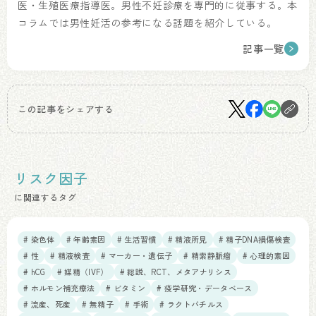
医・生殖医療指導医。男性不妊診療を専門的に従事する。本
コラムでは男性妊活の参考になる話題を紹介している。
記事一覧
この記事をシェアする
リスク因子
に関連するタグ
# 染色体
# 年齢素因
# 生活習慣
# 精液所見
# 精子DNA損傷検査
# 性
# 精液検査
# マーカー・遺伝子
# 精索静脈瘤
# 心理的素因
# hCG
# 媒精（IVF）
# 総説、RCT、メタアナリシス
# ホルモン補充療法
# ビタミン
# 疫学研究・データベース
# 流産、死産
# 無精子
# 手術
# ラクトバチルス