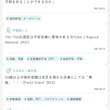
子供を作ることができるのか～
2023.06.03
# 疫学研究・データベース
不育症につい
て
Th1/Th2比測定は不妊治療に意味があるの?(Am J Reprod
Immunol. 2021)
2021.06.25
# 流産、死産
# 反復着床不全（RIF）
# 免疫不妊・不育
そのほか（体外受
精）
45歳以上の体外受精は生児を授かる治療としては「無
益」・・・(Fertil Steril. 2022)
2022.06.24
# 年齢素因
# 総説、RCT、メタアナリシス
# 倫理課題