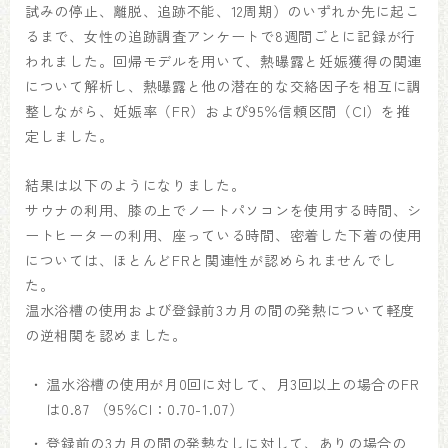
試みの停止、離脱、追跡不能、12周期）のいずれか先に起こ
るまで、女性の追跡調査アンケートで8週間ごとに記録が行
われました。回帰モデルを用いて、熱曝露と妊娠獲得の関連
について解析し、熱曝露と他の潜在的な交絡因子を相互に調
整しながら、妊娠率（FR）および95％信頼区間（CI）を推
定しました。
結果は以下のようになりました。
サウナの利用、膝の上でノートパソコンを使用する時間、シ
ートヒーターの利用、座っている時間、密着した下着の使用
については、ほとんどFRと関連性が認められませんでし
た。
温水浴槽の使用および登録前3カ月の間の発熱について軽度
の逆相関を認めました。
温水浴槽の使用が月0回に対して、月3回以上の場合のFR
は0.87 （95％CI：0.70-1.07）
登録前の3カ月の間の発熱なしに対して、ありの場合の