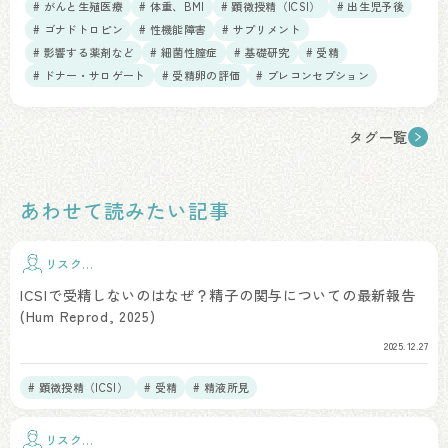
# がんと生殖医療
# 体重、BMI
# 顕微授精（ICSI）
# 出生児予後
# ゴナドトロピン
# 性機能障害
# サプリメント
# 影響する薬剤など
# 細菌性膣症
# 基礎研究
# 受精
# ドナー・サロゲート
# 受精卵の評価
# プレコンセプション
タグ一覧
あわせて読みたい記事
リスク因
子
ICSIで受精しないのはなぜ？精子の関与についての最新報告
(Hum Reprod, 2025)
2025.12.27
# 顕微授精（ICSI）
# 受精
# 精液所見
リスク因