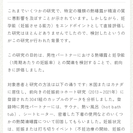
これまでいくつかの研究で、特定の種類の熱曝露が精液の質
に悪影響を及ぼすことが示されています。しかしながら、妊
孕能（妊娠させる能力）をエンドポイントとして直接評価し
た研究はほとんどありませんでしたので、検討したというの
がこの研究が行われた背景です。
この研究の目的は、男性パートナーにおける熱曝露と妊孕能
（1周期あたりの妊娠率）との関連を検討することで、前向
きに評価しました。
対象患者と研究の方法は以下の通りです: 米国またはカナダ
に居住し，前向きの妊娠前コホート研究（2013～2021年）に
登録された3041組のカップルのデータを分析しました。登
録時に男性パートナーには、サウナ、熱い風呂（hot bath
tub）、シートヒーター、密着した下着の使用などのいくつ
かの熱関連曝露について回答してもらいました。妊娠状況
は、妊娠または打ち切りイベント（不妊治療の開始、妊娠の