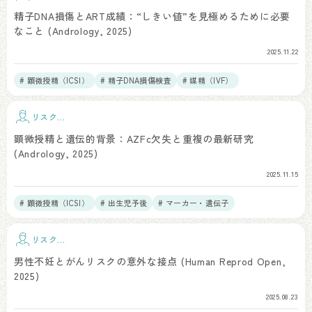
子
精子DNA損傷とART成績：“しきい値”を見極めるために必要
なこと (Andrology, 2025)
2025.11.22
# 顕微授精（ICSI）
# 精子DNA損傷検査
# 媒精（IVF）
リスク因
子
顕微授精と遺伝的背景：AZFc欠失と重複の最新研究
(Andrology, 2025)
2025.11.15
# 顕微授精（ICSI）
# 出生児予後
# マーカー・遺伝子
リスク因
子
男性不妊とがんリスクの意外な接点 (Human Reprod Open,
2025)
2025.08.23