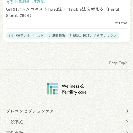
卵巣刺激（体外受
精）
GnRHアンタゴニストfixed法・flexible法を考える（Fertil
Steril. 2004）
2021.07.06
# GnRHアンタゴニスト
# 卵巣刺激
# 総説、RCT、メタアナリシス
Page Top
プレコンセプションケア
一般不妊
男性不妊