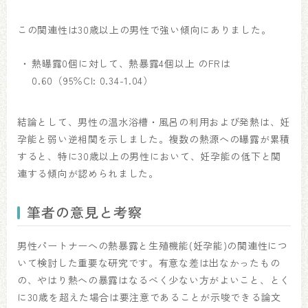
この関連性は30歳以上の男性で強い傾向にありました。
熱曝露0個に対して、熱暴露4個以上 のFRは
0.60（95％CI: 0.34-1.04）
結論として、男性の温水浴槽・風呂の利用および発熱は、妊
孕能と弱い逆相関を示しました。複数の熱源への曝露が累積
すると、特に30歳以上の男性において、妊孕能の低下と関
連する傾向が認められました。
筆者の意見と考察
男性パートナーへの熱暴露と生殖機能(妊孕能)の関連性につ
いて検討した重要な研究です。有意な差は出なかったもの
の、やはり熱への暴露はなるべく少ない方がよいこと、とく
に30歳を超えた場合は要注意であることが示唆できる論文