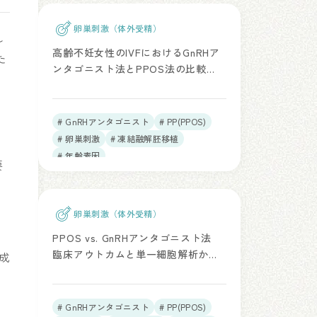
卵巣刺激（体外受精）
し
高齢不妊女性のIVFにおけるGnRHア
た
ンタゴニスト法とPPOS法の比較
経
（Front Endocrinol. 2026）
た
# GnRHアンタゴニスト
# PP(PPOS)
# 卵巣刺激
# 凍結融解胚移植
し
# 年齢素因
要
卵巣刺激（体外受精）
PPOS vs. GnRHアンタゴニスト法
臨床アウトカムと単一細胞解析から
成
の検証（Reprod Biomed Online.
2025）
# GnRHアンタゴニスト
# PP(PPOS)