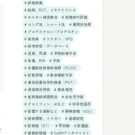
# 卵巣刺激
# 総説、RCT、メタアナリシス
# ホルモン補充療法
# 受精卵の評価
# ロング法、ショート法
# 費用対効果
# プロゲステロン/プロゲスチン
# 染色体
# ワクチン、VPD
# 疫学研究・データベース
# 流産、死産
# 早発卵巣不全
# 体重、BMI
# 手術
# 多嚢胞性卵巣症候群（PCOS）
# 胚質評価
# 黄体機能不全
# 着床前遺伝学的検査（PGT）
# 周産期合併症
# 黄体補充
# 低刺激排卵誘発法
# 出生児予後
# クロミフェン、AIなど
# 妊孕性温存
# 影響する薬剤など
# 顕微授精（ICSI）
# 排卵誘発、トリガー
# 基礎研究
# 胚移植（ET）
# 甲状腺
# 胚盤胞
で
# 新鮮胚移植
# GnRHアンタゴニスト