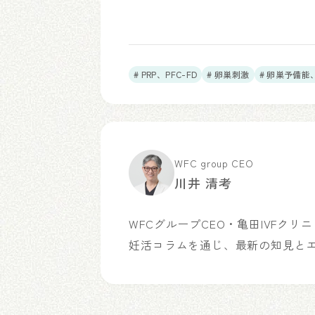
# PRP、PFC-FD
# 卵巣刺激
# 卵巣予備能
WFC group CEO
川井 清考
WFCグループCEO・亀田IVFク
妊活コラムを通じ、最新の知見と