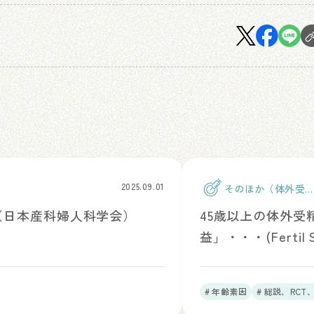
2025.09.01
そのほか（体外受
精）
め（日本産科婦人科学会）
45歳以上の体外
益」・・・(Fertil Ste
# 年齢素因
# 総説、RC