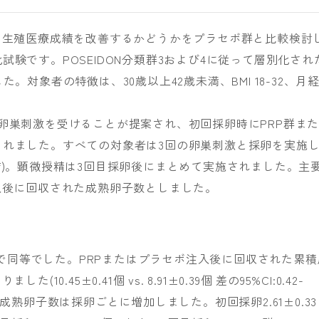
し生殖医療成績を改善するかどうかをプラセボ群と比較検討
験です。POSEIDON分類群3および4に従って層別化され
。対象者の特徴は、30歳以上42歳未満、BMI 18-32、月
卵巣刺激を受けることが提案され、初回採卵時にPRP群ま
られました。すべての対象者は3回の卵巣刺激と採卵を実施
結)。顕微授精は3回目採卵後にまとめて実施されました。主
入後に回収された成熟卵子数としました。
群間で同等でした。PRPまたはプラセボ注入後に回収された累積
0.45±0.41個 vs. 8.91±0.39個 差の95%CI:0.42-
られた成熟卵子数は採卵ごとに増加しました。初回採卵2.61±0.33