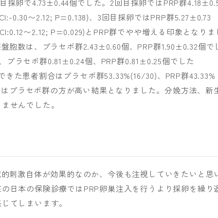
目採卵で4.73±0.44個でした。2回目採卵ではPRP群4.18±0.
-0.30〜2.12; P=0.138)、3回目採卵ではPRP群5.27±0.73
CI:0.12〜2.12; P=0.029)とPRP群でやや増える印象となりま
数は、プラセボ群2.43±0.60個、PRP群1.90±0.32個で
プラセボ群0.81±0.24個、PRP群0.81±0.25個でした
きた患者割合はプラセボ群53.33%(16/30)、PRP群43.33%
)。妊娠成績はプラセボ群の方が高い結果となりました。分娩方法、新
りませんでした。
械的刺激自体が効果的なのか、今後も注視していきたいと思
の日本の保険診療ではPRP卵巣注入を行うより採卵を繰り
感じてしまいます。