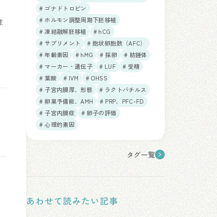
# ゴナドトロピン
# ホルモン調整周期下胚移植
ま
# 凍結融解胚移植
# hCG
# サプリメント
# 胞状卵胞数（AFC）
# 年齢素因
# hMG
# 採卵
# 紡錘体
# マーカー・遺伝子
# LUF
# 受精
# 葉酸
# IVM
# OHSS
# 子宮内膜厚、形態
# ラクトバチルス
# 卵巣予備能、AMH
# PRP、PFC-FD
# 子宮内膜症
# 卵子の評価
# 心理的素因
タグ一覧
あわせて読みたい記事