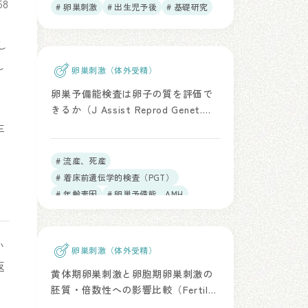
58
# 卵巣刺激
# 出生児予後
# 基礎研究
し
し
卵巣刺激（体外受精）
卵巣予備能検査は卵子の質を評価で
きるか（J Assist Reprod Genet.
2026）
生
# 流産、死産
# 着床前遺伝学的検査（PGT）
# 年齢素因
# 卵巣予備能、AMH
# 総説、RCT、メタアナリシス
い
卵巣刺激（体外受精）
返
黄体期卵巣刺激と卵胞期卵巣刺激の
胚質・倍数性への影響比較（Fertil
Steril. 2026）