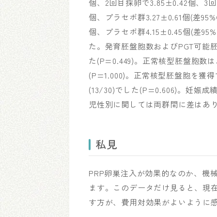
個、2回目採卵で3.85±0.42個、3回
個、プラセボ群3.27±0.61個(差95%CI:
個、プラセボ群4.15±0.45個(差95%
た。発育胚盤胞数およびPGT可能胚盤胞
た(P=0.449)。正常核型胚盤胞数は、
(P=1.000)。正常核型胚盤胞を獲得で
(13/30)でした(P=0.606
児性別に関しては両群間に差はあ
私見
PRP卵巣注入が効果的なのか、機
ます。このデータだけ見ると、現在
す方が、費用対効果がよいように