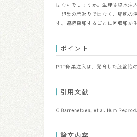
はないでしょうか。生理食塩水注
「卵巣の若返りではなく、卵胞の
す。連続採卵するごとに回収卵が生
ポイント
PRP卵巣注入は、発育した胚盤胞
引用文献
G Barrenetxea, et al. Hum Reprod
論文内容