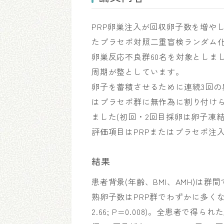
PRP卵巣注入が回収卵子数を増や
たプラセボ対照二重盲検ランダム化試
卵巣反応不良群60名を対象としました
周期が整としています。
卵子を蓄積させるために連続3回の
はプラセボ群に無作為に割り付け
ました(初回・2回目採卵は卵子凍
評価項目はPRPまたはプラセボ注
結果
患者背景(年齢、BMI、AMH)は
熟卵子数はPRP群でわずかに多くなりました(1
2.66; P=0.008)。全患者で得