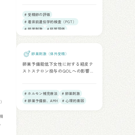
# 受精卵の評価
# 着床前遺伝学的検査（PGT）
# 卵巣刺激
# 胚質評価
卵巣刺激（体外受精）
卵巣予備能低下女性に対する経皮テ
ストステロン投与のQOLへの影響
（Hum Reprod. 2026）
# ホルモン補充療法
# 卵巣刺激
# 卵巣予備能、AMH
# 心理的素因
O）
精
。