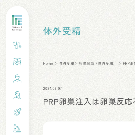
体外受精
Home
体外受精
卵巣刺激（体外受精）
PRP卵
2024.03.07
PRP卵巣注入は卵巣反応不良