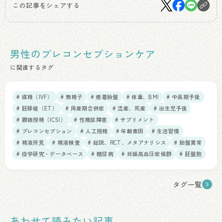
この記事をシェアする
男性のプレコンセプションケア
に関連するタグ
# 媒精（IVF）
# 無精子
# 癒着胎盤
# 体重、BMI
# 中長期予後
# 胚移植（ET）
# 周産期合併症
# 流産、死産
# 出生児予後
# 顕微授精（ICSI）
# 性機能障害
# サプリメント
# プレコンセプション
# 人工授精
# 年齢素因
# 生活習慣
# 精液所見
# 精液検査
# 総説、RCT、メタアナリシス
# 胎盤異常
# 疫学研究・データベース
# 糖尿病
# 妊娠高血圧症候群
# 胚盤胞
タグ一覧
あわせて読みたい記事