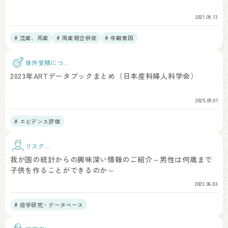
2021.09.13
# 流産、死産
# 周産期合併症
# 年齢素因
体外受精につい
て
2023年ARTデータブックまとめ（日本産科婦人科学会）
2025.09.01
# エビデンス評価
リスク因
子
我が国の統計からの興味深い情報のご紹介～男性は何歳まで
子供を作ることができるのか～
2023.06.03
# 疫学研究・データベース