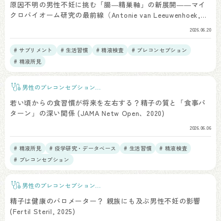
原因不明の男性不妊に挑む「腸―精巣軸」の新展開――マイ
クロバイオーム研究の最前線（Antonie van Leeuwenhoek,
2025年）
2026.06.20
# サプリメント
# 生活習慣
# 精液検査
# プレコンセプション
# 精液所見
男性のプレコンセプションケ
ア
若い頃からの食習慣が将来を左右する？精子の質と「食事パ
ターン」の深い関係 (JAMA Netw Open、2020)
2026.06.06
# 精液所見
# 疫学研究・データベース
# 生活習慣
# 精液検査
# プレコンセプション
男性のプレコンセプションケ
ア
精子は健康のバロメーター？ 親族にも及ぶ男性不妊の影響
(Fertil Steril, 2025)