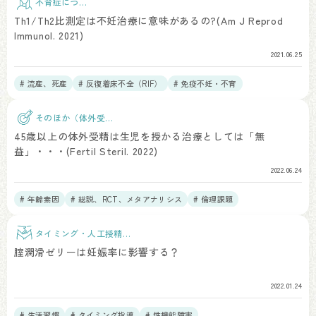
不育症につい
て
Th1/Th2比測定は不妊治療に意味があるの?(Am J Reprod
Immunol. 2021)
2021.06.25
# 流産、死産
# 反復着床不全（RIF）
# 免疫不妊・不育
そのほか（体外受
精）
45歳以上の体外受精は生児を授かる治療としては「無
益」・・・(Fertil Steril. 2022)
2022.06.24
# 年齢素因
# 総説、RCT、メタアナリシス
# 倫理課題
タイミング・人工授精治
療
腟潤滑ゼリーは妊娠率に影響する？
2022.01.24
# 生活習慣
# タイミング指導
# 性機能障害