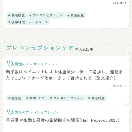
2026.01.31
# 精液検査
# プレコンセプション
# 精液所見
# 疫学研究・データベース
プレコンセプションケア
の人気記事
男性のプレコンセプションケ
ア
精子数はダイエットによる体重減少に伴って増加し、運動ま
たはGLP-1アナログ治療によって維持される（論文紹介）
2022.11.19
# 糖尿病
# 体重、BMI
# プレコンセプション
# 精液所見
# 生活習慣
男性のプレコンセプションケ
ア
重労働や夜勤と男性の生殖機能の関係(Hum Reprod, 2023)