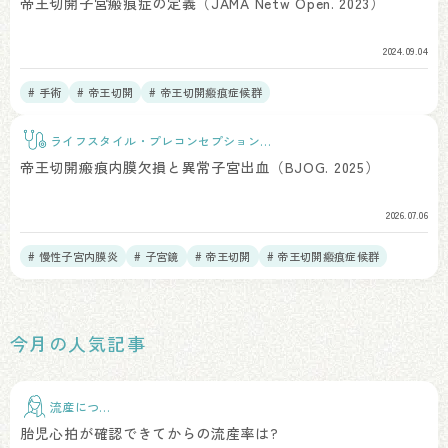
帝王切開子宮瘢痕症の定義（JAMA Netw Open. 2023）
2024.09.04
# 手術
# 帝王切開
# 帝王切開瘢痕症候群
ライフスタイル・プレコンセプションケ
ア
帝王切開瘢痕内膜欠損と異常子宮出血（BJOG. 2025）
2026.07.06
# 慢性子宮内膜炎
# 子宮鏡
# 帝王切開
# 帝王切開瘢痕症候群
# 反復着床不全（RIF）
今月の人気記事
流産につい
て
胎児心拍が確認できてからの流産率は?