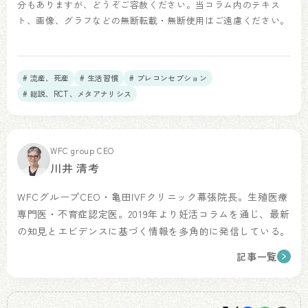
分もありますが、どうぞご容赦ください。当コラム内のテキス
ト、画像、グラフなどの無断転載・無断使用はご遠慮ください。
# 流産、死産
# 生活習慣
# プレコンセプション
# 総説、RCT、メタアナリシス
WFC group CEO
川井 清考
WFCグループCEO・亀田IVFクリニック幕張院長。生殖医療
専門医・不育症認定医。2019年より妊活コラムを通じ、最新
の知見とエビデンスに基づく情報を多角的に発信している。
記事一覧