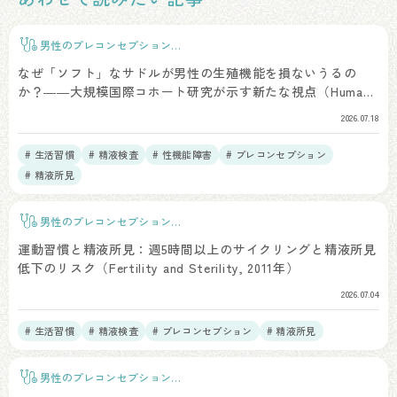
男性のプレコンセプションケ
ア
なぜ「ソフト」なサドルが男性の生殖機能を損ないうるの
か？――大規模国際コホート研究が示す新たな視点（Human
Reproduction, 2025）
2026.07.18
# 生活習慣
# 精液検査
# 性機能障害
# プレコンセプション
# 精液所見
男性のプレコンセプションケ
ア
運動習慣と精液所見：週5時間以上のサイクリングと精液所見
低下のリスク（Fertility and Sterility, 2011年）
2026.07.04
# 生活習慣
# 精液検査
# プレコンセプション
# 精液所見
男性のプレコンセプションケ
ア