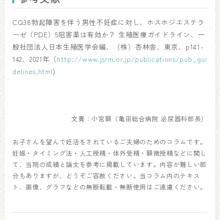
CQ38勃起障害を伴う男性不妊症に対し、ホスホジエステラ
ーゼ（PDE）5阻害薬は有効か？ 生殖医療ガイドライン、一
般社団法人日本生殖医学会編、（株）杏林舎、東京、p141-
142、2021年（
http://www.jsrm.or.jp/publications/pub_gui
delines.html
)
文責：小宮顕（亀田総合病院 泌尿器科部長）
お子さんを望んで妊活をされているご夫婦のためのコラムです。
妊娠・タイミング法・人工授精・体外受精・顕微授精などに関し
て、当院の成績と論文を参考に掲載しています。内容が難しい部
分もありますが、どうぞご容赦ください。当コラム内のテキス
ト、画像、グラフなどの無断転載・無断使用はご遠慮ください。