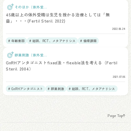
そのほか（体外受
精）
45歳以上の体外受精は生児を授かる治療としては「無
益」・・・(Fertil Steril. 2022)
2022.06.24
# 年齢素因
# 総説、RCT、メタアナリシス
# 倫理課題
卵巣刺激（体外受
精）
GnRHアンタゴニストfixed法・flexible法を考える（Fertil
Steril. 2004）
2021.07.06
# GnRHアンタゴニスト
# 卵巣刺激
# 総説、RCT、メタアナリシス
Page Top