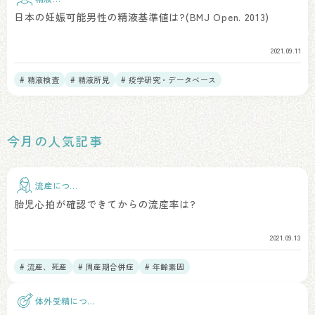
査
日本の妊娠可能男性の精液基準値は?(BMJ Open. 2013)
2021.09.11
# 精液検査
# 精液所見
# 疫学研究・データベース
今月の人気記事
流産につい
て
胎児心拍が確認できてからの流産率は?
2021.09.13
# 流産、死産
# 周産期合併症
# 年齢素因
体外受精につい
て