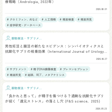
療戦略（Andrologia, 2022年）
2026.08.01
# クロミフェン、AIなど
# 人工授精
# 精液検査
# 精液所見
# 疫学研究・データベース
薬物療法・サプリメン
ト
男性妊活と腸活の新たなエビデンス：シンバイオティクスと
抗酸化サプリの相乗効果（International Journal of Urology,
2025年発表）
2026.06.27
# サプリメント
# 精子DNA損傷検査
# プレコンセプション
# 精液所見
# 総説、RCT、メタアナリシス
薬物療法・サプリメン
ト
「良かれと思って」が精子を傷つける？過剰な抗酸化サプリ
が招く「還元ストレス」の落とし穴 (F&S science、2025)
2026.05.23