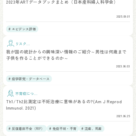
2023年ARTデータブックまとめ（日本産科婦人科学会）
2025.09.01
# エビデンス評価
リスク因
子
我が国の統計からの興味深い情報のご紹介～男性は何歳まで
子供を作ることができるのか～
2023.06.03
# 疫学研究・データベース
不育症につい
て
Th1/Th2比測定は不妊治療に意味があるの?(Am J Reprod
Immunol. 2021)
2021.06.25
# 反復着床不全（RIF）
# 免疫不妊・不育
# 流産、死産