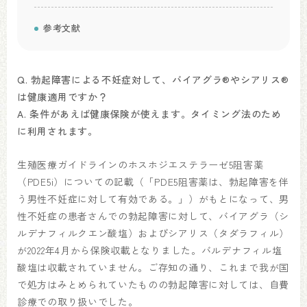
参考文献
Q. 勃起障害による不妊症対して、バイアグラ®️やシアリス®️
は健康適用ですか？
A. 条件があえば健康保険が使えます。タイミング法のため
に利用されます。
生殖医療ガイドラインのホスホジエステラーゼ5阻害薬
（PDE5i）についての記載（「PDE5阻害薬は、勃起障害を伴
う男性不妊症に対して有効である。」）がもとになって、男
性不妊症の患者さんでの勃起障害に対して、バイアグラ（シ
ルデナフィルクエン酸塩）およびシアリス（タダラフィル）
が2022年4月から保険収載となりました。バルデナフィル塩
酸塩は収載されていません。ご存知の通り、これまで我が国
で処方はみとめられていたものの勃起障害に対しては、自費
診療での取り扱いでした。