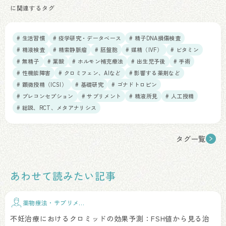
に関連するタグ
# 生活習慣
# 疫学研究・データベース
# 精子DNA損傷検査
# 精液検査
# 精索静脈瘤
# 胚盤胞
# 媒精（IVF）
# ビタミン
# 無精子
# 葉酸
# ホルモン補充療法
# 出生児予後
# 手術
# 性機能障害
# クロミフェン、AIなど
# 影響する薬剤など
# 顕微授精（ICSI）
# 基礎研究
# ゴナドトロピン
# プレコンセプション
# サプリメント
# 精液所見
# 人工授精
# 総説、RCT、メタアナリシス
タグ一覧
あわせて読みたい記事
薬物療法・サプリメン
ト
不妊治療におけるクロミッドの効果予測：FSH値から見る治