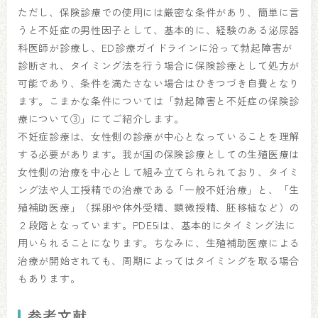
ただし、保険診療での使用には厳密な条件があり、簡単に言
うと不妊症の男性因子として、基本的に、経験のある泌尿器
科医師が診療し、ED診療ガイドラインに沿って勃起障害が
診断され、タイミング法を行う場合に保険診療として処方が
可能であり、条件を満たさない場合はひきつづき自費となり
ます。こまかな条件については「勃起障害と不妊症の保険診
療について③」にてご紹介します。
不妊症診療は、女性側の診療が中心となっていることを理解
する必要があります。我が国の保険診療としての生殖医療は
女性側の治療を中心として組み立てられられており、タイミ
ング法や人工授精での治療である「一般不妊治療」と、「生
殖補助医療」（採卵や体外受精、顕微授精、胚移植など）の
２段階となっています。PDE5iは、基本的にタイミング法に
用いられることになります。ちなみに、生殖補助医療による
治療が開始されても、周期によってはタイミングを取る場合
もあります。
参考文献