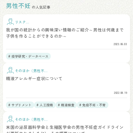
男性不妊
の人気記事
リスク因
子
我が国の統計からの興味深い情報のご紹介～男性は何歳まで
子供を作ることができるのか～
2023.06.03
# 疫学研究・データベース
そのほか（男性不
妊）
精液アレルギー症状について
2022.08.19
# サプリメント
# 人工授精
# 精液検査
# 免疫不妊・不育
そのほか（男性不
妊）
米国の泌尿器科学会と生殖医学会の男性不妊症ガイドライン