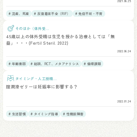
2021.06.25
# 流産、死産
# 反復着床不全（RIF）
# 免疫不妊・不育
そのほか（体外受
精）
45歳以上の体外受精は生児を授かる治療としては「無
益」・・・(Fertil Steril. 2022)
2022.06.24
# 年齢素因
# 総説、RCT、メタアナリシス
# 倫理課題
タイミング・人工授精治
療
腟潤滑ゼリーは妊娠率に影響する？
2022.01.24
# 生活習慣
# タイミング指導
# 性機能障害