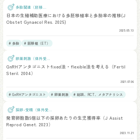
多胎関連（胚移
植）
日本の生殖補助医療における多胚移植率と多胎率の推移(J
Obstet Gynaecol Res. 2025)
2025.05.13
# 多胎
# 胚移植（ET）
卵巣刺激（体外受
精）
GnRHアンタゴニストfixed法・flexible法を考える（Fertil
Steril. 2004）
2021.07.06
# GnRHアンタゴニスト
# 卵巣刺激
# 総説、RCT、メタアナリシス
採卵-受精（体外受
精）
発育卵胞数5個以下の採卵あたりの生児獲得率（J Assist
Reprod Genet. 2023）
2023.11.21