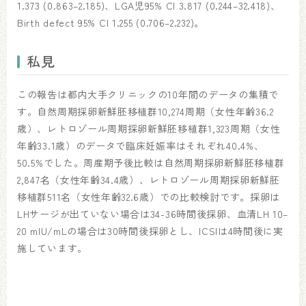
1.373 (0.863–2.185)、LGA児95% CI 3.817 (0.244–32.418)、
Birth defect 95% CI 1.255 (0.706–2.232)。
私見
この報告は都内大手クリニックの10年間のデータの集積で
す。自然周期採卵新鮮胚移植群10,274周期（女性年齢36.2
歳）、レトロゾール周期採卵新鮮胚移植群1,323周期（女性
年齢33.1歳）のデータで臨床妊娠率はそれぞれ40.4%、
50.5%でした。周産期予後比較は自然周期採卵新鮮胚移植群
2,847名（女性年齢34.4歳）、レトロゾール周期採卵新鮮胚
移植群511名（女性年齢32.6歳）での比較検討です。採卵は
LHサージが出ていない場合は34-36時間後採卵、血清LH 10–
20 mIU/mLの場合は30時間後採卵とし、ICSIは4時間後に実
施しています。