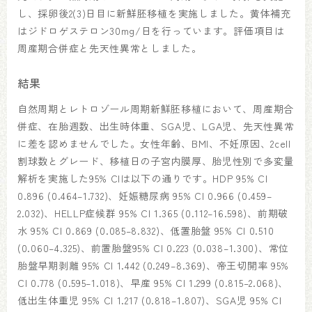
し、採卵後2(3)日目に新鮮胚移植を実施しました。黄体補充
はジドロゲステロン30mg/日を行っています。評価項目は
周産期合併症と先天性異常としました。
結果
自然周期とレトロゾール周期新鮮胚移植において、周産期合
併症、在胎週数、出生時体重、SGA児、LGA児、先天性異常
に差を認めませんでした。女性年齢、BMI、不妊原因、2cell
割球数とグレード、移植日の子宮内膜厚、胎児性別で多変量
解析を実施した95% CIは以下の通りです。HDP 95% CI
0.896 (0.464–1.732)、妊娠糖尿病 95% CI 0.966 (0.459–
2.032)、HELLP症候群 95% CI 1.365 (0.112–16.598)、前期破
水 95% CI 0.869 (0.085–8.832)、低置胎盤 95% CI 0.510
(0.060–4.325)、前置胎盤95% CI 0.223 (0.038–1.300)、常位
胎盤早期剥離 95% CI 1.442 (0.249–8.369)、帝王切開率 95%
CI 0.778 (0.595–1.018)、早産 95% CI 1.299 (0.815–2.068)、
低出生体重児 95% CI 1.217 (0.818–1.807)、SGA児 95% CI