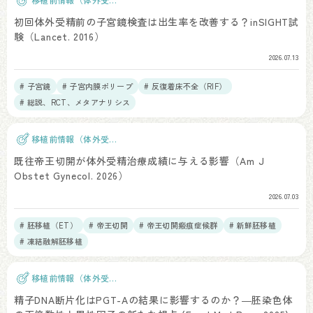
精）
初回体外受精前の子宮鏡検査は出生率を改善する？inSIGHT試
験（Lancet. 2016）
2026.07.13
# 子宮鏡
# 子宮内膜ポリープ
# 反復着床不全（RIF）
# 総説、RCT、メタアナリシス
移植前情報（体外受
精）
既往帝王切開が体外受精治療成績に与える影響（Am J
Obstet Gynecol. 2026）
2026.07.03
# 胚移植（ET）
# 帝王切開
# 帝王切開瘢痕症候群
# 新鮮胚移植
# 凍結融解胚移植
移植前情報（体外受
精）
精子DNA断片化はPGT-Aの結果に影響するのか？―胚染色体