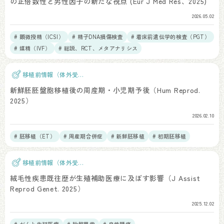
の正倍数性と男性因子の新たな視点 (Eur J Med Res、2025)
2026.05.02
# 顕微授精（ICSI）
# 精子DNA損傷検査
# 着床前遺伝学的検査（PGT）
# 媒精（IVF）
# 総説、RCT、メタアナリシス
移植前情報（体外受
精）
新鮮胚胚盤胞移植後の周産期・小児期予後（Hum Reprod.
2025）
2026.02.10
# 胚移植（ET）
# 周産期合併症
# 新鮮胚移植
# 初期胚移植
移植前情報（体外受
精）
絨毛性疾患既往歴が生殖補助医療に及ぼす影響（J Assist
Reprod Genet. 2025）
2025.12.02