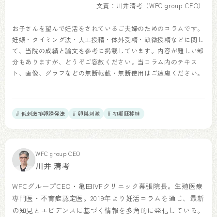
文責：川井清考（WFC group CEO）
お子さんを望んで妊活をされているご夫婦のためのコラムです。
妊娠・タイミング法・人工授精・体外受精・顕微授精などに関し
て、当院の成績と論文を参考に掲載しています。内容が難しい部
分もありますが、どうぞご容赦ください。当コラム内のテキス
ト、画像、グラフなどの無断転載・無断使用はご遠慮ください。
# 低刺激排卵誘発法
# 卵巣刺激
# 初期胚移植
WFC group CEO
川井 清考
WFCグループCEO・亀田IVFクリニック幕張院長。生殖医療
専門医・不育症認定医。2019年より妊活コラムを通じ、最新
の知見とエビデンスに基づく情報を多角的に発信している。