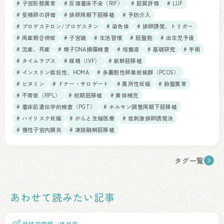
# 子宮形態異常
# 反復着床不全（RIF）
# 胚質評価
# LUF
# 受精卵の評価
# 排卵周期下胚移植
# 予防介入
# プロゲステロン/プロゲスチン
# 染色体
# 排卵誘発、トリガー
# 周産期合併症
# 子宮鏡
# 生活習慣
# 胚盤胞
# 出生児予後
# 流産、死産
# 精子DNA損傷検査
# 培養液
# 基礎研究
# 手術
# タイムラプス
# 媒精（IVF）
# 新鮮胚移植
# インスリン抵抗性、HOMA
# 多嚢胞性卵巣症候群（PCOS）
# ビタミン
# ドナー・サロゲート
# 異所性妊娠
# 胎盤異常
# 不育症（RPL）
# 初期胚移植
# 黄体補充
# 着床前遺伝学的検査（PGT）
# ホルモン調整周期下胚移植
# ハイリスク妊娠
# がんと生殖医療
# 低刺激排卵誘発法
# 慢性子宮内膜炎
# 凍結融解胚移植
タグ一覧
あわせて読みたい記事
移植前情報（体外受