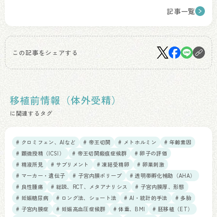
記事一覧
この記事をシェアする
移植前情報（体外受精）
に関連するタグ
# クロミフェン、AIなど
# 帝王切開
# メトホルミン
# 年齢素因
# 顕微授精（ICSI）
# 帝王切開瘢痕症候群
# 卵子の評価
# 精液所見
# サプリメント
# 凍結受精卵
# 卵巣刺激
# マーカー・遺伝子
# 子宮内膜ポリープ
# 透明帯孵化補助（AHA）
# 良性腫瘍
# 総説、RCT、メタアナリシス
# 子宮内膜厚、形態
# 妊娠糖尿病
# ロング法、ショート法
# AI・統計的手法
# 多胎
# 子宮内膜症
# 妊娠高血圧症候群
# 体重、BMI
# 胚移植（ET）