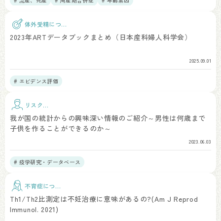
# 流産、死産
# 周産期合併症
# 年齢素因
体外受精につい
て
2023年ARTデータブックまとめ（日本産科婦人科学会）
2025.09.01
# エビデンス評価
リスク因
子
我が国の統計からの興味深い情報のご紹介～男性は何歳まで
子供を作ることができるのか～
2023.06.03
# 疫学研究・データベース
不育症につい
て
Th1/Th2比測定は不妊治療に意味があるの?(Am J Reprod
Immunol. 2021)