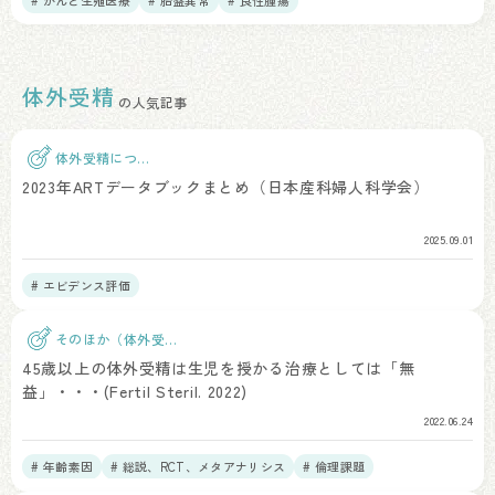
# がんと生殖医療
# 胎盤異常
# 良性腫瘍
体外受精
の人気記事
体外受精につい
て
2023年ARTデータブックまとめ（日本産科婦人科学会）
2025.09.01
# エビデンス評価
そのほか（体外受
精）
45歳以上の体外受精は生児を授かる治療としては「無
益」・・・(Fertil Steril. 2022)
2022.06.24
# 年齢素因
# 総説、RCT、メタアナリシス
# 倫理課題