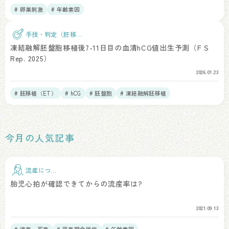
# 卵巣刺激
# 年齢素因
手技・判定（胚移
植）
凍結融解胚盤胞移植後7-11日目の血清hCG値出生予測（F S
Rep. 2025）
2026.01.23
# 胚移植（ET）
# hCG
# 胚盤胞
# 凍結融解胚移植
今月の人気記事
流産につい
て
胎児心拍が確認できてからの流産率は?
2021.09.13