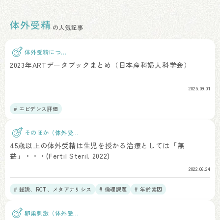
体外受精
の人気記事
体外受精につい
て
2023年ARTデータブックまとめ（日本産科婦人科学会）
2025.09.01
# エビデンス評価
そのほか（体外受
精）
45歳以上の体外受精は生児を授かる治療としては「無
益」・・・(Fertil Steril. 2022)
2022.06.24
# 総説、RCT、メタアナリシス
# 倫理課題
# 年齢素因
卵巣刺激（体外受