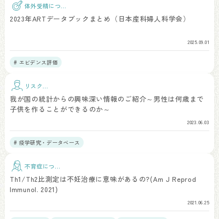
体外受精につい
て
2023年ARTデータブックまとめ（日本産科婦人科学会）
2025.09.01
# エビデンス評価
リスク因
子
我が国の統計からの興味深い情報のご紹介～男性は何歳まで
子供を作ることができるのか～
2023.06.03
# 疫学研究・データベース
不育症につい
て
Th1/Th2比測定は不妊治療に意味があるの?(Am J Reprod
Immunol. 2021)
2021.06.25