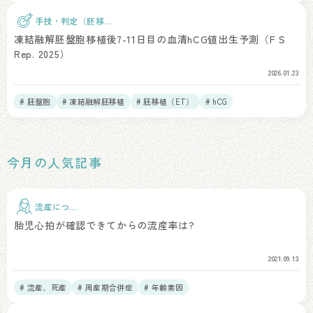
# 周産期合併症
手技・判定（胚移
植）
凍結融解胚盤胞移植後7-11日目の血清hCG値出生予測（F S
Rep. 2025）
2026.01.23
# 胚盤胞
# 凍結融解胚移植
# 胚移植（ET）
# hCG
今月の人気記事
流産につい
て
胎児心拍が確認できてからの流産率は?
2021.09.13
# 流産、死産
# 周産期合併症
# 年齢素因