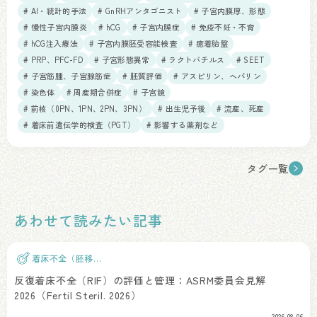
# AI・統計的手法
# GnRHアンタゴニスト
# 子宮内膜厚、形態
# 慢性子宮内膜炎
# hCG
# 子宮内膜症
# 免疫不妊・不育
# hCG注入療法
# 子宮内膜胚受容能検査
# 癒着胎盤
# PRP、PFC-FD
# 子宮形態異常
# ラクトバチルス
# SEET
# 子宮筋腫、子宮腺筋症
# 胚質評価
# アスピリン、ヘパリン
# 染色体
# 周産期合併症
# 子宮鏡
# 前核（0PN、1PN、2PN、3PN）
# 出生児予後
# 流産、死産
# 着床前遺伝学的検査（PGT）
# 影響する薬剤など
タグ一覧
あわせて読みたい記事
着床不全（胚移
植）
反復着床不全（RIF）の評価と管理：ASRM委員会見解
2026（Fertil Steril. 2026）
2026.08.06