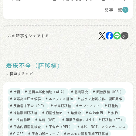
記事一覧
この記事をシェアする
着床不全（胚移植）
に関連するタグ
# 手術
# 透明帯孵化補助（AHA）
# 基礎研究
# 顕微授精（ICSI）
# 妊娠高血圧症候群
# エビデンス評価
# 抗リン脂質抗体、凝固異常
# 反復着床不全（RIF）
# 新鮮胚移植
# サプリメント
# 胚盤胞
# 凍結融解胚移植
# 細菌性膣症
# 培養液
# 年齢素因
# 多胎
# 出生前診断
# 媒精（IVF）
# 卵巣予備能、AMH
# 胚移植（ET）
# 子宮内細菌叢検査
# 不育症（RPL）
# 総説、RCT、メタアナリシス
# G-CSF
# 子宮内膜ポリープ
# ホルモン調整周期下胚移植