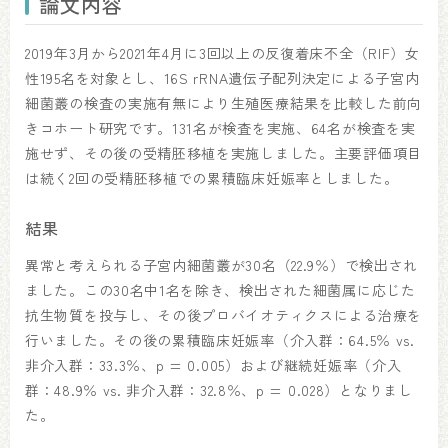
論文内容
2019年3月から2021年4月に3回以上の反復着床不全（RIF）女
性195名を対象とし、16S rRNA遺伝子配列決定による子宮内
細菌叢の検査の実施有無により生殖医療結果を比較した前向
きコホート研究です。131名が検査を実施、64名が検査を実
施せず、その後の受精胚移植を実施しました。主要評価項目
は続く2回の受精胚移植での累積臨床妊娠率としました。
結果
異常と考えられる子宮内細菌叢が30名（22.9％）で検出され
ました。この30名中1名を除き、検出された細菌属に応じた
抗生物質を投与し、その後プロバイオティクスによる治療を
行いました。その後の累積臨床妊娠率（介入群：64.5％ vs.
非介入群：33.3％、p = 0.005）および継続妊娠率（介入
群：48.9％ vs. 非介入群：32.8％、p = 0.028）となりまし
た。