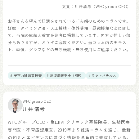
文責：川井清考（WFC group CEO）
お子さんを望んで妊活をされているご夫婦のためのコラムです。
妊娠・タイミング法・人工授精・体外受精・顕微授精などに関し
て、当院の成績と論文を参考に掲載しています。内容が難しい部
分もありますが、どうぞご容赦ください。当コラム内のテキス
ト、画像、グラフなどの無断転載・無断使用はご遠慮ください。
# 子宮内細菌叢検査
# 反復着床不全（RIF）
# ラクトバチルス
WFC group CEO
川井 清考
WFCグループCEO・亀田IVFクリニック幕張院長。生殖医療
専門医・不育症認定医。2019年より妊活コラムを通じ、最新
の知見とエビデンスに基づく情報を多角的に発信している。