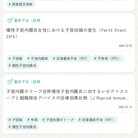
# 周産期合併症
着床不全（胚移
植）
慢性子宮内膜炎女性における子宮収縮の変化（Fertil Steril.
2015）
2026.07.20
# 子宮鏡
# 子宮内膜症
# 反復着床不全（RIF）
# 不育症（RPL）
# 慢性子宮内膜炎
着床不全（胚移
植）
子宮内膜ポリープ合併慢性子宮内膜炎に対するレゼクトスコ
ープと組織除去デバイスの治療効果比較（J Reprod Immunol.
2026）
2026.07.15
# 子宮鏡
# 手術
# 子宮内膜ポリープ
# 反復着床不全（RIF）
# 慢性子宮内膜炎