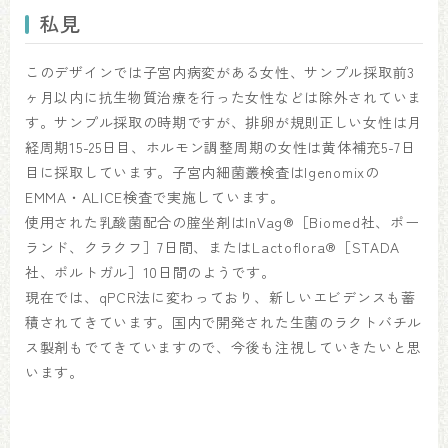
私見
このデザインでは子宮内病変がある女性、サンプル採取前3
ヶ月以内に抗生物質治療を行った女性などは除外されていま
す。サンプル採取の時期ですが、排卵が規則正しい女性は月
経周期15-25日目、ホルモン調整周期の女性は黄体補充5-7日
目に採取しています。子宮内細菌叢検査はIgenomixの
EMMA・ALICE検査で実施しています。
使用された乳酸菌配合の腟坐剤はInVag®［Biomed社、ポー
ランド、クラクフ］7日間、またはLactoflora®［STADA
社、ポルトガル］10日間のようです。
現在では、qPCR法に変わっており、新しいエビデンスも蓄
積されてきています。国内で開発された生菌のラクトバチル
ス製剤もでてきていますので、今後も注視していきたいと思
います。