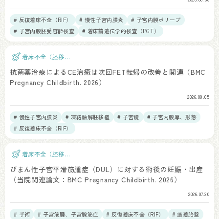
# 反復着床不全（RIF）
# 慢性子宮内膜炎
# 子宮内膜ポリープ
# 子宮内膜胚受容能検査
# 着床前遺伝学的検査（PGT）
着床不全（胚移
植）
抗菌薬治療によるCE治癒は次回FET転帰の改善と関連（BMC
Pregnancy Childbirth. 2026）
2026.08.05
# 慢性子宮内膜炎
# 凍結融解胚移植
# 子宮鏡
# 子宮内膜厚、形態
# 反復着床不全（RIF）
着床不全（胚移
植）
びまん性子宮平滑筋腫症（DUL）に対する術後の妊娠・出産
（当院関連論文：BMC Pregnancy Childbirth. 2026）
2026.07.30
# 手術
# 子宮筋腫、子宮腺筋症
# 反復着床不全（RIF）
# 癒着胎盤