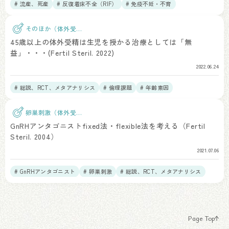
# 流産、死産
# 反復着床不全（RIF）
# 免疫不妊・不育
そのほか（体外受
精）
45歳以上の体外受精は生児を授かる治療としては「無
益」・・・(Fertil Steril. 2022)
2022.06.24
# 総説、RCT、メタアナリシス
# 倫理課題
# 年齢素因
卵巣刺激（体外受
精）
GnRHアンタゴニストfixed法・flexible法を考える（Fertil
Steril. 2004）
2021.07.06
# GnRHアンタゴニスト
# 卵巣刺激
# 総説、RCT、メタアナリシス
Page Top