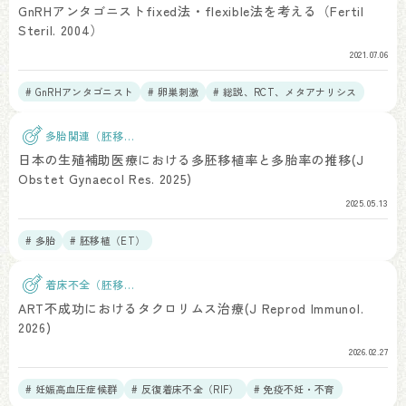
精）
GnRHアンタゴニストfixed法・flexible法を考える（Fertil
Steril. 2004）
2021.07.06
# GnRHアンタゴニスト
# 卵巣刺激
# 総説、RCT、メタアナリシス
多胎関連（胚移
植）
日本の生殖補助医療における多胚移植率と多胎率の推移(J
Obstet Gynaecol Res. 2025)
2025.05.13
# 多胎
# 胚移植（ET）
着床不全（胚移
植）
ART不成功におけるタクロリムス治療(J Reprod Immunol.
2026)
2026.02.27
# 妊娠高血圧症候群
# 反復着床不全（RIF）
# 免疫不妊・不育