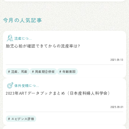
今月の人気記事
流産につい
て
胎児心拍が確認できてからの流産率は?
2021.09.13
# 流産、死産
# 周産期合併症
# 年齢素因
体外受精につい
て
2023年ARTデータブックまとめ（日本産科婦人科学会）
2025.09.01
# エビデンス評価