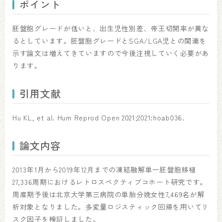
ポイント
胚盤胞グレードが低いと、出生児性別差、帝王切開率が異な
るとしています。胚盤胞グレードとSGA/LGA児との関連を
示す論文は増えてきていますので今後注視していく必要があ
ります。
引用文献
Hu KL, et al. Hum Reprod Open 2021;2021:hoab036.
論文内容
2013年1月から2019年12月までの凍結融解単一胚盤胞移植
27,336周期におけるレトロスペクティブコホート研究です。
周産期予後は北京大学第三病院の単胎分娩女性7,469名が解
析対象となりました。多変量ロジスティック回帰を用いてリ
スク因子を検証しました。