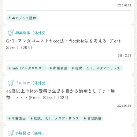
2025.09.01
# エビデンス評価
卵巣刺激（体外受
精）
GnRHアンタゴニストfixed法・flexible法を考える（Fertil
Steril. 2004）
2021.07.06
# GnRHアンタゴニスト
# 卵巣刺激
# 総説、RCT、メタアナリシス
そのほか（体外受
精）
45歳以上の体外受精は生児を授かる治療としては「無
益」・・・(Fertil Steril. 2022)
2022.06.24
# 年齢素因
# 総説、RCT、メタアナリシス
# 倫理課題
多胎関連（胚移