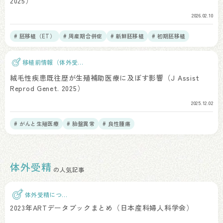
2025）
2026.02.10
# 胚移植（ET）
# 周産期合併症
# 新鮮胚移植
# 初期胚移植
移植前情報（体外受
精）
絨毛性疾患既往歴が生殖補助医療に及ぼす影響（J Assist
Reprod Genet. 2025）
2025.12.02
# がんと生殖医療
# 胎盤異常
# 良性腫瘍
体外受精
の人気記事
体外受精につい
て
2023年ARTデータブックまとめ（日本産科婦人科学会）