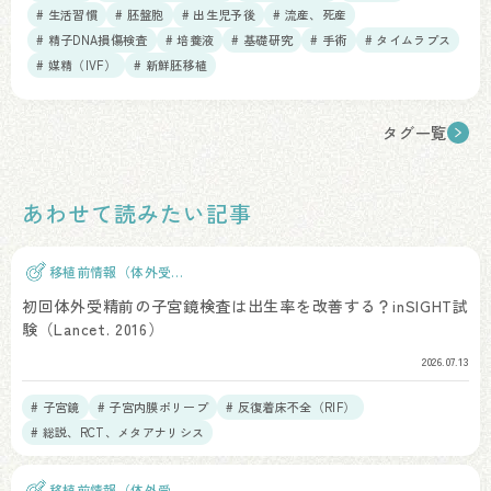
# 生活習慣
# 胚盤胞
# 出生児予後
# 流産、死産
# 精子DNA損傷検査
# 培養液
# 基礎研究
# 手術
# タイムラプス
# 媒精（IVF）
# 新鮮胚移植
タグ一覧
あわせて読みたい記事
移植前情報（体外受
精）
初回体外受精前の子宮鏡検査は出生率を改善する？inSIGHT試
験（Lancet. 2016）
2026.07.13
# 子宮鏡
# 子宮内膜ポリープ
# 反復着床不全（RIF）
# 総説、RCT、メタアナリシス
移植前情報（体外受