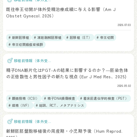
精）
既往帝王切開が体外受精治療成績に与える影響（Am J
Obstet Gynecol. 2026）
2026.07.03
# 新鮮胚移植
# 凍結融解胚移植
# 胚移植（ET）
# 帝王切開
# 帝王切開瘢痕症候群
移植前情報（体外受
精）
精子DNA断片化はPGT-Aの結果に影響するのか？―胚染色体
の正倍数性と男性因子の新たな視点 (Eur J Med Res、2025)
2026.05.02
# 顕微授精（ICSI）
# 精子DNA損傷検査
# 着床前遺伝学的検査（PGT）
# 媒精（IVF）
# 総説、RCT、メタアナリシス
移植前情報（体外受
精）
新鮮胚胚盤胞移植後の周産期・小児期予後（Hum Reprod.