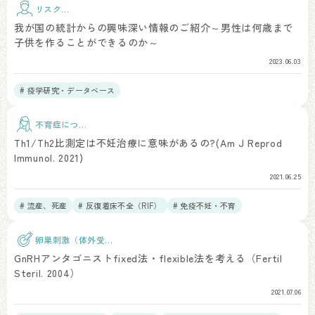
リスク因
子
我が国の統計からの興味深い情報のご紹介～男性は何歳まで
子供を作ることができるのか～
2023.06.03
# 疫学研究・データベース
不育症につい
て
Th1/Th2比測定は不妊治療に意味があるの?(Am J Reprod
Immunol. 2021)
2021.06.25
# 流産、死産
# 反復着床不全（RIF）
# 免疫不妊・不育
卵巣刺激（体外受
精）
GnRHアンタゴニストfixed法・flexible法を考える（Fertil
Steril. 2004）
2021.07.06