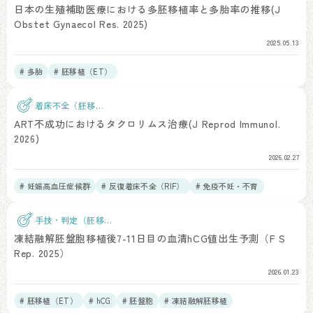
植）
日本の生殖補助医療における多胚移植率と多胎率の推移(J
Obstet Gynaecol Res. 2025)
2025.05.13
# 多胎
# 胚移植（ET）
着床不全（胚移
植）
ART不成功におけるタクロリムス治療(J Reprod Immunol.
2026)
2026.02.27
# 妊娠高血圧症候群
# 反復着床不全（RIF）
# 免疫不妊・不育
# 周産期合併症
手技・判定（胚移
植）
凍結融解胚盤胞移植後7-11日目の血清hCG値出生予測（F S
Rep. 2025）
2026.01.23
# 胚移植（ET）
# hCG
# 胚盤胞
# 凍結融解胚移植