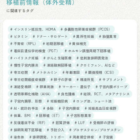
移植前情報（体外受精）
に関連するタグ
# インスリン抵抗性、HOMA
# 多嚢胞性卵巣症候群（PCOS）
# ビタミン
# ドナー・サロゲート
# 異所性妊娠
# 胎盤異常
# 不育症（RPL）
# 初期胚移植
# 黄体補充
# 着床前遺伝学的検査（PGT）
# ホルモン調整周期下胚移植
# ハイリスク妊娠
# がんと生殖医療
# 低刺激排卵誘発法
# 慢性子宮内膜炎
# 凍結融解胚移植
# クロミフェン、AIなど
# 帝王切開
# メトホルミン
# 年齢素因
# 顕微授精（ICSI）
# 帝王切開瘢痕症候群
# 卵子の評価
# 精液所見
# サプリメント
# 凍結受精卵
# 卵巣刺激
# マーカー・遺伝子
# 子宮内膜ポリープ
# 透明帯孵化補助（AHA）
# 良性腫瘍
# 総説、RCT、メタアナリシス
# 子宮内膜厚、形態
# 妊娠糖尿病
# ロング法、ショート法
# AI・統計的手法
# 多胎
# 子宮内膜症
# 妊娠高血圧症候群
# 体重、BMI
# 胚移植（ET）
# 子宮形態異常
# 反復着床不全（RIF）
# 胚質評価
# LUF
# 受精卵の評価
# 排卵周期下胚移植
# 予防介入
# プロゲステロン/プロゲスチン
# 染色体
# 排卵誘発、トリガー
# 周産期合併症
# 子宮鏡