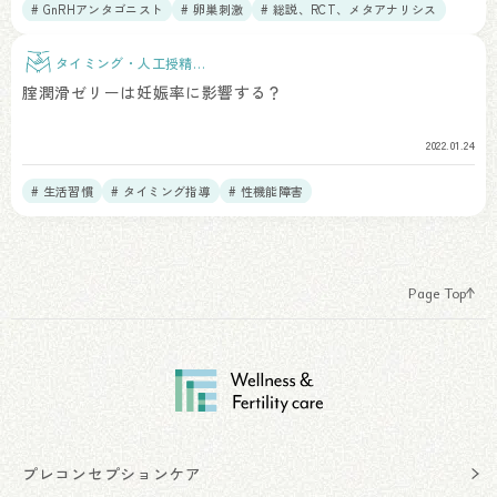
# GnRHアンタゴニスト
# 卵巣刺激
# 総説、RCT、メタアナリシス
タイミング・人工授精治
療
腟潤滑ゼリーは妊娠率に影響する？
2022.01.24
# 生活習慣
# タイミング指導
# 性機能障害
Page Top
プレコンセプションケア