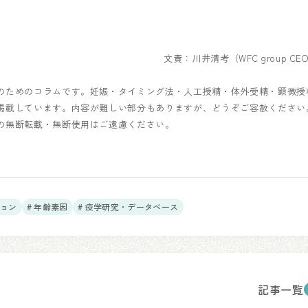
文責：川井清考（WFC group CE
のためのコラムです。妊娠・タイミング法・人工授精・体外受精・顕微授
掲載しています。内容が難しい部分もありますが、どうぞご容赦ください
の無断転載・無断使用はご遠慮ください。
ション
# 年齢素因
# 疫学研究・データベース
記事一覧