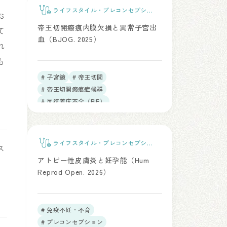
ライフスタイル・プレコンセプショ
お
ンケア
帝王切開瘢痕内膜欠損と異常子宮出
て
血（BJOG. 2025）
れ
も
# 子宮鏡
# 帝王切開
# 帝王切開瘢痕症候群
# 反復着床不全（RIF）
# 慢性子宮内膜炎
ライフスタイル・プレコンセプショ
ス
ンケア
アトピー性皮膚炎と妊孕能（Hum
Reprod Open. 2026）
# 免疫不妊・不育
# プレコンセプション