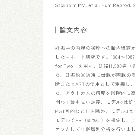
Stokholm MV, et al. Hum Reprod. 2
論文内容
妊娠中の両親の喫煙への胎内曝露
したコホート研究です。1984〜198
for Two」を用い、妊婦11,980
た。妊娠約36週時に母親が両親の喫
断またはARTの使用として定義し
た。アウトカムの精度を段階的に高
問わず最も広い定義、モデル2は
PGT目的など）を除外、モデル3
モデルでHR（95%CI）を推定し
オフとして年齢層別分析を行いました