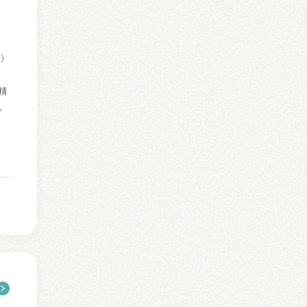
O）
精
。