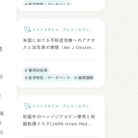
# 疫学研究・データベース
ライフスタイル・プレコンセプショ
ンケア
米国における不妊症治療へのアクセ
スと出生率の実態（Am J Obstet
査
Gynecol. 2026）
# 費用対効果
診
# 疫学研究・データベース
# 倫理課題
を
ライフスタイル・プレコンセプショ
ンケア
帰
妊娠中のベンゾジアゼピン使用と妊
ト
娠転帰リスク(JAMA Intern Med.
2025)
5