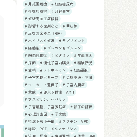
# 月経困難症
# 妊娠糖尿病
# 性機能障害
# 月経異常
# 妊娠高血圧症候群
# 影響する薬剤など
# 甲状腺
# 反復着床不全（RIF）
# ハイリスク妊娠
# サプリメント
# 胚盤胞
# プレコンセプション
# 細菌性膣症
# ビタミン
# 年齢素因
# 採卵
# 慢性子宮内膜炎
# 精液所見
# 受精
# メトホルミン
# 妊娠悪阻
# 子宮内膜ポリープ
# 免疫不妊・不育
# マーカー・遺伝子
# 子宮内膜症
# 葉酸
# 卵巣予備能、AMH
# アスピリン、ヘパリン
# 子宮筋腫、子宮腺筋症
# 卵子の評価
# 心理的素因
# 子宮鏡
# 視床下部下垂体
# ワクチン、VPD
# 総説、RCT、メタアナリシス
# 流産、死産
# 生活習慣
# 体重、BMI