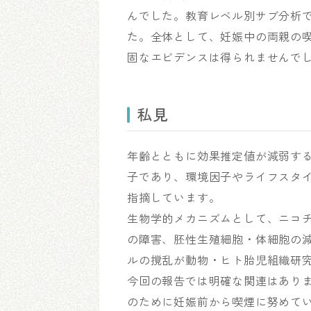
んでした。教育レベル別サブ分析
た。全体として、妊娠中の両親の
固なエビデンスは得られませんで
私見
年齢とともに効果推定値が減弱す
子であり、環境因子やライフスタ
指摘しています。
生物学的メカニズムとして、ニコ
の障害、胚性生殖細胞・体細胞の
ルの撹乱が動物・ヒト胎児組織研
今回の報告では明確な関連はあり
のために妊娠前から喫煙に努めて