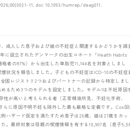
026;00(00):1-11. doi: 10.1093/humrep/deag011.
が、成人した息子および娘の不妊症と関連するかどうかを調
7年に設立されたデンマークの出生コホート「Health Habits
名（適格者の87%）から出生した単胎児11,144名を対象としまし
煙状況を報告しました。子どもの不妊症はICD-10の不妊症
、全国レジストリ2つおよびパートナーの記録から特定しまし
めるため3つのモデルを設定しました。モデル1は不妊原因
妊孕性が高いと考えられる者（正常精液所見、不妊化手術、
はさらに原因不明不妊も除外した最も厳格な定義です。Cox回
、比例ハザード仮定を満たすため息子は26歳、娘は27歳をカッ
。最終対象は母親の喫煙情報を有する10,907名（息子5,58