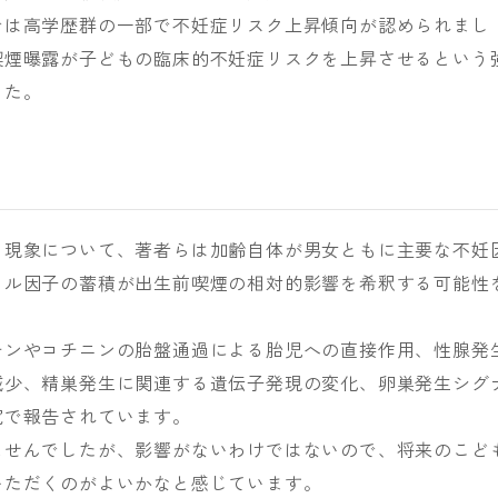
では高学歴群の一部で不妊症リスク上昇傾向が認められまし
喫煙曝露が子どもの臨床的不妊症リスクを上昇させるという
した。
る現象について、著者らは加齢自体が男女ともに主要な不妊
イル因子の蓄積が出生前喫煙の相対的影響を希釈する可能性
チンやコチニンの胎盤通過による胎児への直接作用、性腺発
減少、精巣発生に関連する遺伝子発現の変化、卵巣発生シグ
究で報告されています。
ませんでしたが、影響がないわけではないので、将来のこど
いただくのがよいかなと感じています。