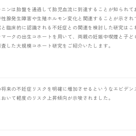
チニンは胎盤を通過して胎児血流に到達することが知られて
が性腺発生障害や生殖ホルモン変化と関連することが示され
露と臨床的に認識される不妊症との関連を検討した研究はこ
ンマークの出生コホートを用いて、両親の妊娠中喫煙と子ど
調査した大規模コホート研究をご紹介いたします。
の将来の不妊症リスクを明確に増加させるというなエビデン
において軽度のリスク上昇傾向が示唆されました。