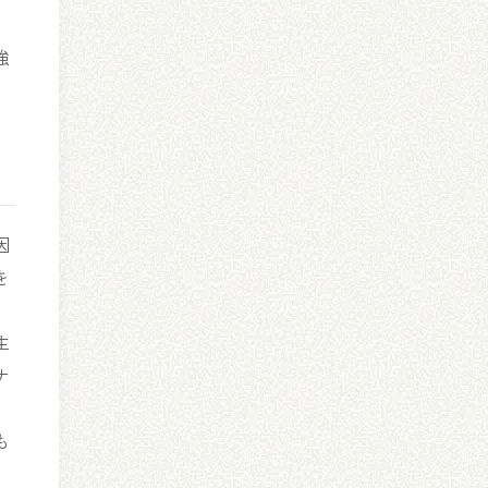
強
因
を
生
ナ
も