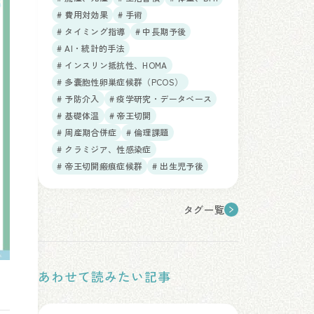
# 費用対効果
# 手術
# タイミング指導
# 中長期予後
# AI・統計的手法
# インスリン抵抗性、HOMA
# 多嚢胞性卵巣症候群（PCOS）
# 予防介入
# 疫学研究・データベース
# 基礎体温
# 帝王切開
# 周産期合併症
# 倫理課題
# クラミジア、性感染症
# 帝王切開瘢痕症候群
# 出生児予後
タグ一覧
あわせて読みたい記事