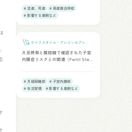
# 流産、死産
# 周産期合併症
# 影響する薬剤など
は
ライフスタイル・プレコンセプショ
ンケア
:
大豆摂取と腹腔鏡で確認された子宮
応
内膜症リスクとの関連（Fertil Steril.
2025）
し
）
# 月経困難症
# 子宮内膜症
め
# 生活習慣
# 影響する薬剤など
ず
せ
せ