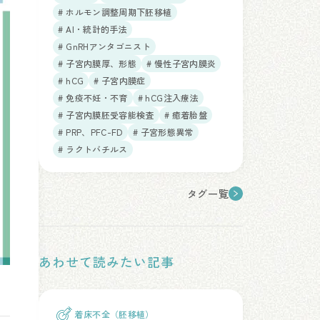
# ホルモン調整周期下胚移植
# AI・統計的手法
# GnRHアンタゴニスト
# 子宮内膜厚、形態
# 慢性子宮内膜炎
# hCG
# 子宮内膜症
# 免疫不妊・不育
# hCG注入療法
# 子宮内膜胚受容能検査
# 癒着胎盤
# PRP、PFC-FD
# 子宮形態異常
# ラクトバチルス
タグ一覧
あわせて読みたい記事
着床不全（胚移植）