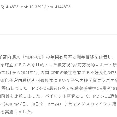
025;14:4873. doi: 10.3390/jcm14144873.
子宮内膜炎（MDR-CE）の年間有病率と経年推移を評価し、
メンを確立することを目的とした後方視的/前方視的コホート研
年4月から2021年9月の間にRIFの既往を有する不妊女性3473
疫染色子宮内膜切片3449検体において子宮内膜間質プラズマ
を評価しました。MDR-CE患者17名と抗菌薬感受性CE患者16
菌叢を比較しました。パイロット研究として、MDR-CE適
400 mg/日、10日間、n=24）またはアジスロマイシン経
4）を実施しました。