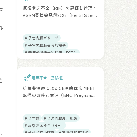
反復着床不全（RIF）の評価と管理：
ま
ASRM委員会見解2026（Fertil Steril.
、
2026）
る
。
# 子宮内膜ポリープ
# 子宮内膜胚受容能検査
# 着床前遺伝学的検査（PGT）
# 反復着床不全（RIF）
# 慢性子宮内膜炎
着床不全（胚移植）
治
抗菌薬治療によるCE治癒は次回FET
転帰の改善と関連（BMC Pregnancy
Childbirth. 2026）
# 子宮鏡
# 子宮内膜厚、形態
# 反復着床不全（RIF）
.
# 慢性子宮内膜炎
# 凍結融解胚移植