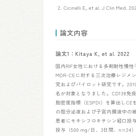
Cicinelli E, et al. J Clin Med. 2
論文内容
論文1：Kitaya K, et al. 2022
国内RIF女性における多剤耐性慢性
MDR-CEに対する三次治療レジ
究およびパイロット研究です。2010
名が対象となりました。CD138免
胞密度指標（ESPDI）を算出しCE
の腟分泌液および子宮内膜液中の細
患者にモキシフロキサシン経口投与（
投与（500 mg/日、3日間、n=2