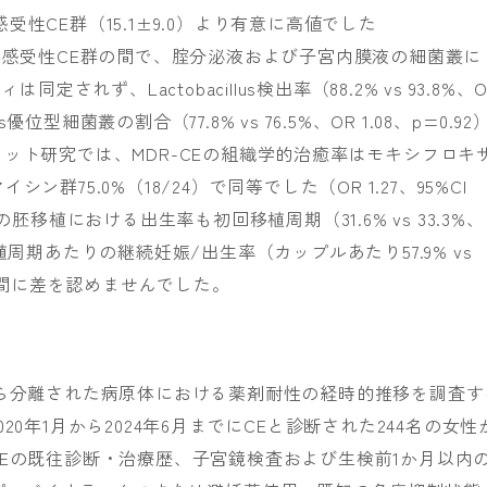
ン感受性CE群（15.1±9.0）より有意に高値でした
と抗菌薬感受性CE群の間で、腟分泌液および子宮内膜液の細菌叢に
定されず、Lactobacillus検出率（88.2% vs 93.8%、O
lus優位型細菌叢の割合（77.8% vs 76.5%、OR 1.08、p=0.92
ット研究では、MDR-CEの組織学的治癒率はモキシフロキ
イシン群75.0%（18/24）で同等でした（OR 1.27、95%CI
認後の胚移植における出生率も初回移植周期（31.6% vs 33.3%、
3移植周期あたりの継続妊娠/出生率（カップルあたり57.9% vs
）で両群間に差を認めませんでした。
ら分離された病原体における薬剤耐性の経時的推移を調査す
0年1月から2024年6月までにCEと診断された244名の女性
Eの既往診断・治療歴、子宮鏡検査および生検前1か月以内