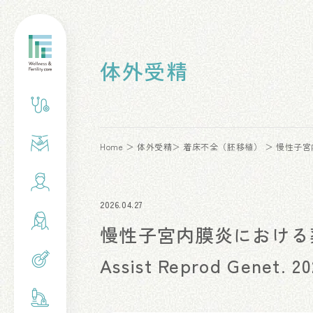
体外受精
Home
体外受精
着床不全（胚移植）
慢性子宮内膜
2026.04.27
慢性子宮内膜炎における
Assist Reprod Genet. 20