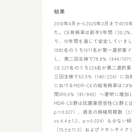
結果
2010年4月から2020年3月までの10
た。CE有病率は前半5年間（30.2%、2
り、10年間を通じて安定していました（OR 1
1082名のうち1071名が第一選択
し、第二回生検で78.8%（844/
CE 227名のうち224名が第二
三回生検で62.5%（140/224）
におけるMDR-CEの総有病率は7.8%
間の9.6%（81/845）へ著明に増加しました
MDR-CE群は抗菌薬感受性CE群と比較し
p=0.027）、過去の移植周期数（3.9±
vs 4.4±1.2、p=0.024）も
（19.3±11.3）およびドキシ