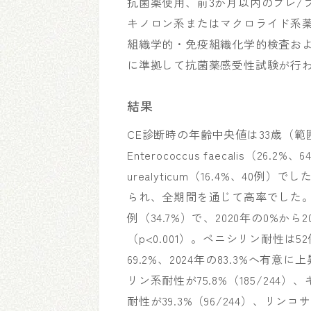
抗菌薬使用、前3か月以内のプレ/
キノロン系またはマクロライド系薬
組織学的・免疫組織化学的検査およ
に準拠して抗菌薬感受性試験が行
結果
CE診断時の年齢中央値は33歳（範
Enterococcus faecalis（26.2%
urealyticum（16.4%、40
られ、全期間を通じて高率でした。E
例（34.7%）で、2020年の0%から
（p<0.001）。ペニシリン耐性は52
69.2%、2024年の83.3%へ有
リン系耐性が75.8%（185/244）
耐性が39.3%（96/244）、リン