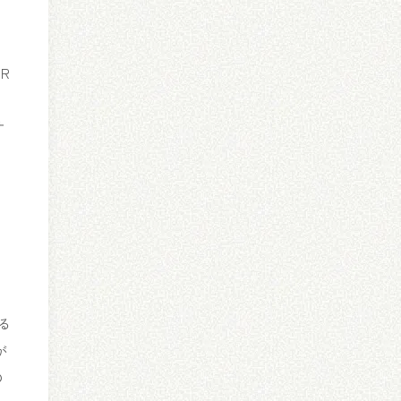
R
）
サ
る
が
の