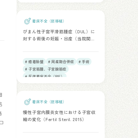
着床不全（胚移植）
びまん性子宮平滑筋腫症（DUL）に
対する術後の妊娠・出産（当院関連
論文：BMC Pregnancy Childbirth.
2026）
# 癒着胎盤
# 周産期合併症
# 手術
# 子宮筋腫、子宮腺筋症
# 反復着床不全（RIF）
細
着床不全（胚移植）
名
慢性子宮内膜炎女性における子宮収
格
縮の変化（Fertil Steril. 2015）
口