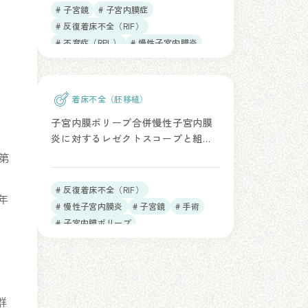
# 子宮鏡
# 子宮内膜症
# 反復着床不全（RIF）
# 不育症（RPL）
# 慢性子宮内膜炎
着床不全（胚移植）
子宮内膜ポリープ合併慢性子宮内膜
性
炎に対するレゼクトスコープと組織
除去デバイスの治療効果比較（J
第
Reprod Immunol. 2026）
者
# 反復着床不全（RIF）
年
# 慢性子宮内膜炎
# 子宮鏡
# 手術
# 子宮内膜ポリープ
6
群