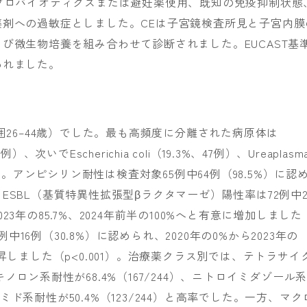
プロバイオティクスまたは避妊薬使用、既知の免疫抑制状態
剤への過敏症としました。CEは子宮鏡検査所見と子宮内膜
び微生物培養を組み合わせて診断されました。EUCAST基
われました。
囲26–44歳）でした。最も高頻度に分離された病原体は
、64例）、次いでEscherichia coli（19.3%、47例）、Ureaplasm
例）でした。アンピシリン耐性は検査対象65例中64例（98.5%）に認
SBL（基質特異性拡張型βラクタマーゼ）陽性率は72例中2
2023年の85.7%、2024年前半の100%へと有意に増加しました
例中16例（30.8%）に認められ、2020年の0%から2023年の
意に上昇しました（p<0.001）。治療薬クラス別では、テトラサイ
、キノロン系耐性が68.4%（167/244）、ニトロイミダゾール
コサミド系耐性が50.4%（123/244）と高率でした。一方、マク