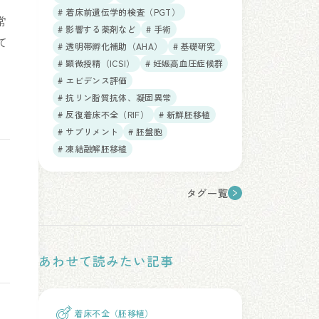
# 着床前遺伝学的検査（PGT）
常
# 影響する薬剤など
# 手術
て
# 透明帯孵化補助（AHA）
# 基礎研究
# 顕微授精（ICSI）
# 妊娠高血圧症候群
# エビデンス評価
# 抗リン脂質抗体、凝固異常
# 反復着床不全（RIF）
# 新鮮胚移植
# サプリメント
# 胚盤胞
# 凍結融解胚移植
タグ一覧
あわせて読みたい記事
着床不全（胚移植）