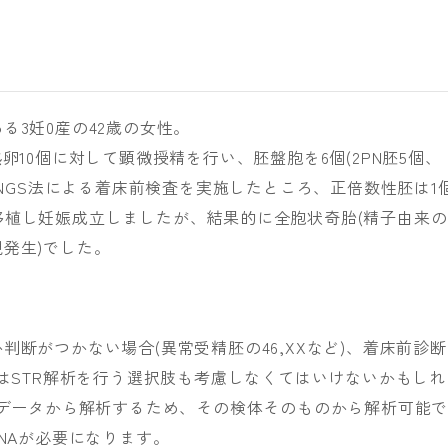
る3妊0産の42歳の女性。
卵10個に対して顕微授精を行い、胚盤胞を6個(2PN胚5個、
にNGS法による着床前検査を実施したところ、正倍数性胚は1
の胚を移植し妊娠成立しましたが、結果的に全胞状奇胎(精子由来の
発生)でした。
断がつかない場合(異常受精胚の46,XXなど)、着床前診断
くはSTR解析を行う選択肢も考慮しなくてはいけないかもしれ
スデータから解析するため、その検体そのものから解析可能
NAが必要になります。