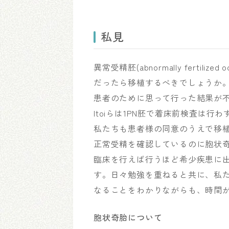
私見
異常受精胚(abnormally fertil
だったら移植するべきでしょうか
患者のために思って行った結果が
Itoiらは1PN胚で着床前検査は
私たちも患者様の同意のうえで移
正常受精を確認しているのに胞状
臨床を行えば行うほど希少疾患に
す。日々勉強を重ねると共に、私
なることをわかりながらも、時間
胞状奇胎について