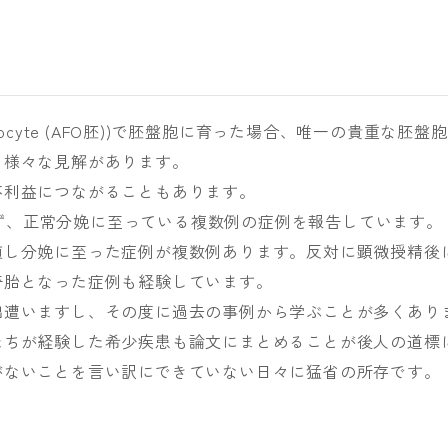
ized oocyte (AFO胚))で胚盤胞に育った場合、唯一の貴重な胚盤胞
。様々な見解があります。
不利益につながることもあります。
行わず、正常分娩に至っている複数例の症例を報告しています。
植し分娩に至った症例が複数例あります。反対に顕微授精後
奇胎となった症例も経験しています。
出遭いますし、その度に過去の事例から学ぶことが多くあり
たちが経験した希少疾患も論文にまとめることが後人の道標
がないことを言い訳にできていない日々に猛省の所存です。