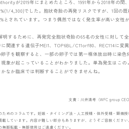
ology Authorityが2019年にまとめたところ、1991年から2018年の間
%(1/4,300)でした。胞状奇胎の再発リスクですが、1回の既
%–17%とされています。つまり偶然ではなく発生率が高い女性
を解明するために、再発完全胞状奇胎の65名の女性に対して全
る遺伝子MEI1、TOP6BL/C11orf80、REC114に変
スの卵子を観察すると、一部の卵子では第一極体放出時に染色
う現象が起こっていることがわかりました。単為発生はこの
なかなか臨床では判断することができませんね。
文責：川井清考（WFC group CE
のためのコラムです。妊娠・タイミング法・人工授精・体外受精・顕微授
掲載しています。内容が難しい部分もありますが、どうぞご容赦ください
の無断転載・無断使用はご遠慮ください。