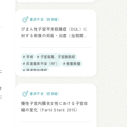
着床不全（胚移植）
びまん性子宮平滑筋腫症（DUL）に
対する術後の妊娠・出産（当院関連
論文：BMC Pregnancy Childbirth.
2026）
# 手術
# 子宮筋腫、子宮腺筋症
# 反復着床不全（RIF）
# 癒着胎盤
に
# 周産期合併症
ま
着床不全（胚移植）
に
慢性子宮内膜炎女性における子宮収
縮の変化（Fertil Steril. 2015）