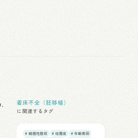
.
着床不全（胚移植）
に関連するタグ
# 細菌性膣症
# 培養液
# 年齢素因