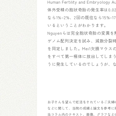
Human Fertility and Embry
体外受精の胞状奇胎の発生率は0.02
なら1%–2%、2回の既往なら15
いるということがわかります。
Nguyenらは完全胞状奇胎の変異
ゲノム配列決定を試み、減数分裂時に関連す
を同定しました。Mei1欠損マウ
をすべて第一極体に放出してしま
うに発生しているのでしょうが、
お子さんを望んで妊活をされているご夫婦
などに関して、当院の成績と論文を参考に
当コラム内のテキスト、画像、グラフなど