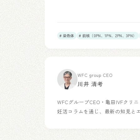
# 染色体
# 前核（0PN、1PN、2PN、3PN）
WFC group CEO
川井 清考
WFCグループCEO・亀田IVFク
妊活コラムを通じ、最新の知見と