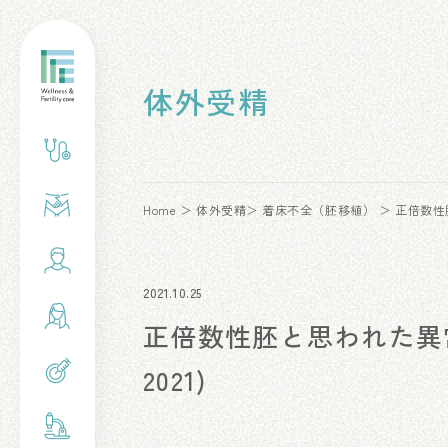
体外受精
Home
体外受精
着床不全（胚移植）
正倍数性胚
2021.10.25
正倍数性胚と思われた異常受
2021)