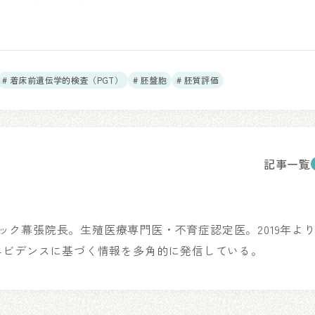
# 着床前遺伝学的検査（PGT）
# 胚盤胞
# 胚質評価
記事一覧
リニック幕張院長。生殖医療専門医・不育症認定医。2019年よ
エビデンスに基づく情報を多角的に発信している。