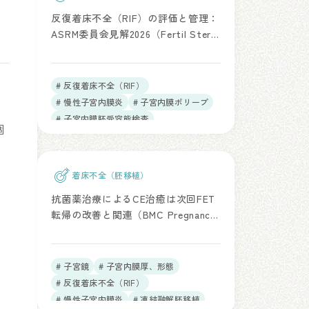
反復着床不全（RIF）の評価と管理：
ASRM委員会見解2026（Fertil Steril.
2026）
# 反復着床不全（RIF）
# 慢性子宮内膜炎
# 子宮内膜ポリープ
# 子宮内膜胚受容能検査
個
# 着床前遺伝学的検査（PGT）
着床不全（胚移植）
抗菌薬治療によるCE治癒は次回FET
転帰の改善と関連（BMC Pregnancy
Childbirth. 2026）
# 子宮鏡
# 子宮内膜厚、形態
で
# 反復着床不全（RIF）
# 慢性子宮内膜炎
# 凍結融解胚移植