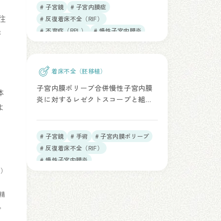
、
# 子宮鏡
# 子宮内膜症
往
# 反復着床不全（RIF）
# 不育症（RPL）
# 慢性子宮内膜炎
が
着床不全（胚移植）
異
子宮内膜ポリープ合併慢性子宮内膜
体
炎に対するレゼクトスコープと組織
よ
除去デバイスの治療効果比較（J
Reprod Immunol. 2026）
# 子宮鏡
# 手術
# 子宮内膜ポリープ
# 反復着床不全（RIF）
# 慢性子宮内膜炎
O）
精
。