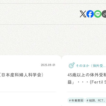
2025.09.01
そのほか（体外受
精）
め（日本産科婦人科学会）
45歳以上の体外
益」・・・(Fertil Ste
# 年齢素因
# 総説、RC