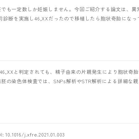
胚でも一定数しか妊娠しません。今回ご紹介する論文は、異
床前診断を実施し46,XXだったので移植したら胞状奇胎になっ
46,XXと判定されても、精子由来の片親発生により胞状奇胎
胚の染色体検査では、SNPs解析やSTR解析による詳細な親
I: 10.1016/j.xfre.2021.01.003