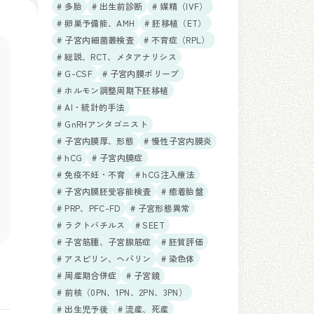
# 多胎
# 出生前診断
# 媒精（IVF）
# 卵巣予備能、AMH
# 胚移植（ET）
# 子宮内細菌叢検査
# 不育症（RPL）
# 総説、RCT、メタアナリシス
# G-CSF
# 子宮内膜ポリープ
# ホルモン調整周期下胚移植
# AI・統計的手法
# GnRHアンタゴニスト
# 子宮内膜厚、形態
# 慢性子宮内膜炎
# hCG
# 子宮内膜症
# 免疫不妊・不育
# hCG注入療法
# 子宮内膜胚受容能検査
# 癒着胎盤
# PRP、PFC-FD
# 子宮形態異常
# ラクトバチルス
# SEET
# 子宮筋腫、子宮腺筋症
# 胚質評価
# アスピリン、ヘパリン
# 染色体
# 周産期合併症
# 子宮鏡
# 前核（0PN、1PN、2PN、3PN）
# 出生児予後
# 流産、死産