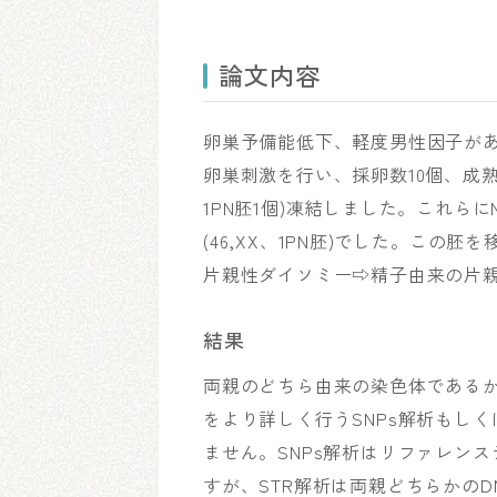
論文内容
卵巣予備能低下、軽度男性因子があ
卵巣刺激を行い、採卵数10個、成熟
1PN胚1個)凍結しました。これら
(46,XX、1PN胚)でした。こ
片親性ダイソミー⇨精子由来の片親
結果
両親のどちら由来の染色体であるか判
をより詳しく行うSNPs解析もし
ません。SNPs解析はリファレン
すが、STR解析は両親どちらかのD