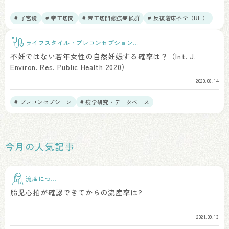
# 子宮鏡
# 帝王切開
# 帝王切開瘢痕症候群
# 反復着床不全（RIF）
# 慢性子宮内膜炎
ライフスタイル・プレコンセプションケ
ア
不妊ではない若年女性の自然妊娠する確率は？（Int. J.
Environ. Res. Public Health 2020）
2020.08.14
# プレコンセプション
# 疫学研究・データベース
今月の人気記事
流産につい
て
胎児心拍が確認できてからの流産率は?
2021.09.13