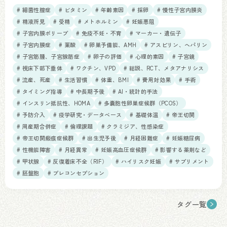
# 細菌性膣症
# ビタミン
# 年齢素因
# 採卵
# 慢性子宮内膜炎
# 精液所見
# 受精
# メトホルミン
# 妊娠悪阻
# 子宮内膜ポリープ
# 免疫不妊・不育
# マーカー・遺伝子
# 子宮内膜症
# 葉酸
# 卵巣予備能、AMH
# アスピリン、ヘパリン
# 子宮筋腫、子宮腺筋症
# 卵子の評価
# 心理的素因
# 子宮鏡
# 視床下部下垂体
# ワクチン、VPD
# 総説、RCT、メタアナリシス
# 流産、死産
# 生活習慣
# 体重、BMI
# 費用対効果
# 手術
# タイミング指導
# 中長期予後
# AI・統計的手法
# インスリン抵抗性、HOMA
# 多嚢胞性卵巣症候群（PCOS）
# 予防介入
# 疫学研究・データベース
# 基礎体温
# 帝王切開
# 周産期合併症
# 倫理課題
# クラミジア、性感染症
# 帝王切開瘢痕症候群
# 出生児予後
# 月経困難症
# 妊娠糖尿病
# 性機能障害
# 月経異常
# 妊娠高血圧症候群
# 影響する薬剤など
# 甲状腺
# 反復着床不全（RIF）
# ハイリスク妊娠
# サプリメント
# 胚盤胞
# プレコンセプション
タグ一覧