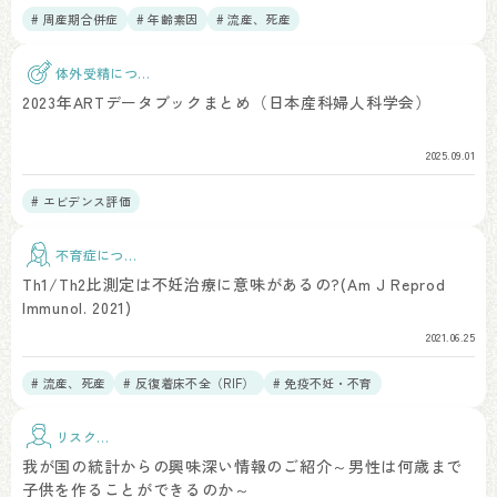
# 周産期合併症
# 年齢素因
# 流産、死産
体外受精につい
て
2023年ARTデータブックまとめ（日本産科婦人科学会）
2025.09.01
# エビデンス評価
不育症につい
て
Th1/Th2比測定は不妊治療に意味があるの?(Am J Reprod
Immunol. 2021)
2021.06.25
# 流産、死産
# 反復着床不全（RIF）
# 免疫不妊・不育
リスク因
子
我が国の統計からの興味深い情報のご紹介～男性は何歳まで
子供を作ることができるのか～