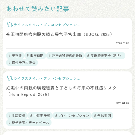
あわせて読みたい記事
ライフスタイル・プレコンセプションケ
ア
帝王切開瘢痕内膜欠損と異常子宮出血（BJOG. 2025）
2026.07.06
# 子宮鏡
# 帝王切開
# 帝王切開瘢痕症候群
# 反復着床不全（RIF）
# 慢性子宮内膜炎
ライフスタイル・プレコンセプションケ
ア
妊娠中の両親の喫煙曝露と子どもの将来の不妊症リスク
（Hum Reprod. 2026）
2026.04.07
# 生活習慣
# 中長期予後
# プレコンセプション
# 年齢素因
# 疫学研究・データベース