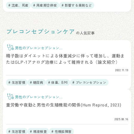
# 流産、死産
# 周産期合併症
# 影響する薬剤など
プレコンセプションケア
の人気記事
男性のプレコンセプションケ
ア
精子数はダイエットによる体重減少に伴って増加し、運動ま
たはGLP-1アナログ治療によって維持される（論文紹介）
2022.11.19
# 生活習慣
# 糖尿病
# 体重、BMI
# プレコンセプション
# 精液所見
男性のプレコンセプションケ
ア
重労働や夜勤と男性の生殖機能の関係(Hum Reprod, 2023)
2025.08.16
# 生活習慣
# 精液検査
# 性機能障害