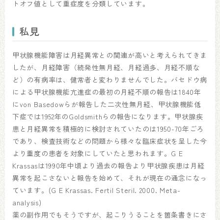
トオフ値として重症度を分類しています。
私見
甲状腺機能障害は月経異常との関連が高いと考えられてきま
したが、月経障害（続発性無月経、月経過多、月経不順な
ど）の有病率は、健常者と変わりませんでした。バセドウ病
による甲状腺機能亢進症の最初の月経不順の報告は1840年
にvon Basedowらが報告した二次性無月経、甲状腺機能低
下症では1952年のGoldsmithらの報告になります。甲状腺疾
患と月経異常を積極的に検討されていたのは1950-70年ごろ
であり、検査技術などの問題から様々な臨床症状を呈した今
より重度の患者を対象にしていたと思われます。G E
Krassasは1990年中頃より過去の報告より甲状腺疾患は月経
異常を起こさないと報告を始めて、それが現在の通念になっ
ています。(G E Krassas. Fertil Steril. 2000. Meta-
analysis)
薬の副作用でもそうですが、起こりうることを箇条書きにさ