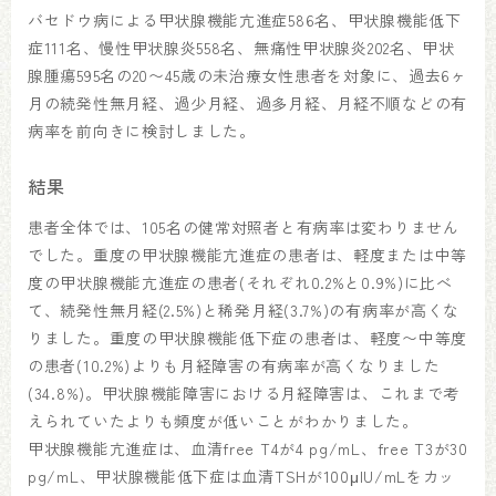
バセドウ病による甲状腺機能亢進症586名、甲状腺機能低下
症111名、慢性甲状腺炎558名、無痛性甲状腺炎202名、甲状
腺腫瘍595名の20〜45歳の未治療女性患者を対象に、過去6ヶ
月の続発性無月経、過少月経、過多月経、月経不順などの有
病率を前向きに検討しました。
結果
患者全体では、105名の健常対照者と有病率は変わりません
でした。重度の甲状腺機能亢進症の患者は、軽度または中等
度の甲状腺機能亢進症の患者(それぞれ0.2%と0.9%)に比べ
て、続発性無月経(2.5%)と稀発月経(3.7%)の有病率が高くな
りました。重度の甲状腺機能低下症の患者は、軽度〜中等度
の患者(10.2%)よりも月経障害の有病率が高くなりました
(34.8%)。甲状腺機能障害における月経障害は、これまで考
えられていたよりも頻度が低いことがわかりました。
甲状腺機能亢進症は、血清free T4が4 pg/mL、free T3が30
pg/mL、甲状腺機能低下症は血清TSHが100μIU/mLをカッ