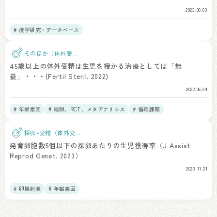
2023.06.03
# 疫学研究・データベース
そのほか（体外受
精）
45歳以上の体外受精は生児を授かる治療としては「無
益」・・・(Fertil Steril. 2022)
2022.06.24
# 年齢素因
# 総説、RCT、メタアナリシス
# 倫理課題
採卵-受精（体外受
精）
発育卵胞数5個以下の採卵あたりの生児獲得率（J Assist
Reprod Genet. 2023）
2023.11.21
# 卵巣刺激
# 年齢素因