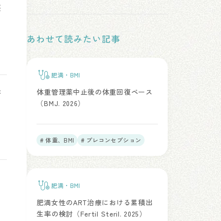
胚
あわせて読みたい記事
肥満・BMI
が
体重管理薬中止後の体重回復ペース
（BMJ. 2026）
# 体重、BMI
# プレコンセプション
肥満・BMI
肥満女性のART治療における累積出
生率の検討（Fertil Steril. 2025）