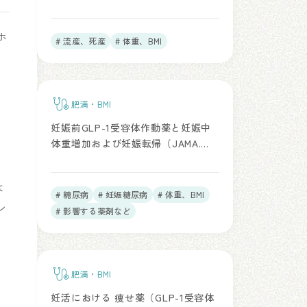
ホ
# 流産、死産
# 体重、BMI
肥満・BMI
妊娠前GLP-1受容体作動薬と妊娠中
体重増加および妊娠転帰（JAMA.
2025）
は
# 糖尿病
# 妊娠糖尿病
# 体重、BMI
ン
# 影響する薬剤など
肥満・BMI
妊活における 痩せ薬（GLP-1受容体