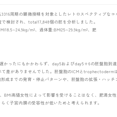
822名3316周期の顕微授精を対象としたレトロスペクティブなコ
で検討され、total17,848個の胚を分析しました。
I18.5~24.9kg/m²、過体重:BMI25~29.9kg/m²、肥
遅かったにもかかわらず、day5およびday5+6の胚盤胞到達
差がありませんでした。胚盤胞のICMとtrophectoderm
胞形成までの発育・停止パターンや、胚盤胞の拡張・ハッチ
eticは、BMI高値女性によって影響を受けることはなく、肥満女性
そらく子宮内膜の受容性が低いためと考えられます。