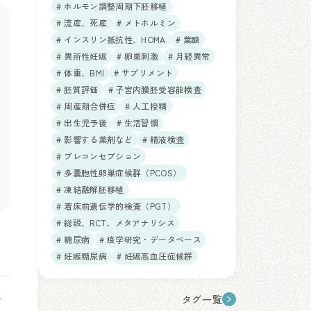
# ホルモン調整周期下胚移植
# 流産、死産
# メトホルミン
# インスリン抵抗性、HOMA
# 葉酸
# 異所性妊娠
# 卵巣刺激
# 月経異常
# 体重、BMI
# サプリメント
# 胚質評価
# 子宮内膜胚受容能検査
# 周産期合併症
# 人工授精
# 出生児予後
# 生活習慣
# 影響する薬剤など
# 精液検査
# プレコンセプション
# 多嚢胞性卵巣症候群（PCOS）
# 凍結融解胚移植
# 着床前遺伝学的検査（PGT）
# 総説、RCT、メタアナリシス
# 糖尿病
# 疫学研究・データベース
# 妊娠糖尿病
# 妊娠高血圧症候群
す
タグ一覧