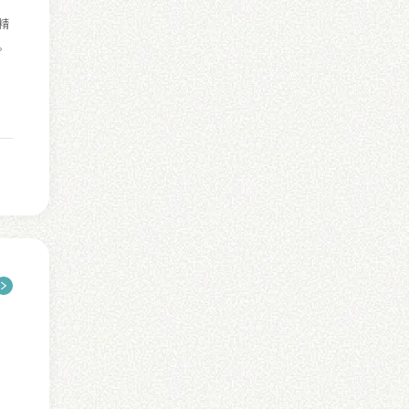
精
。
り