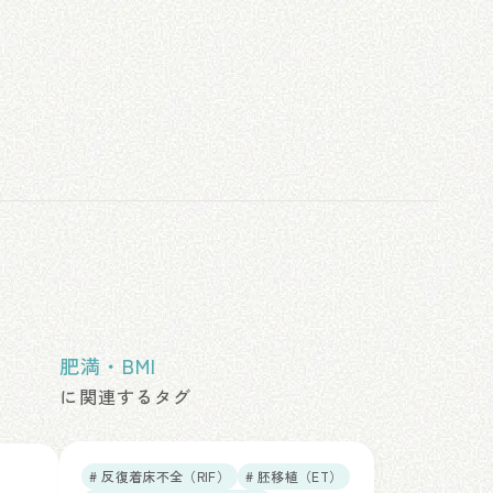
肥満・BMI
に関連するタグ
# 反復着床不全（RIF）
# 胚移植（ET）