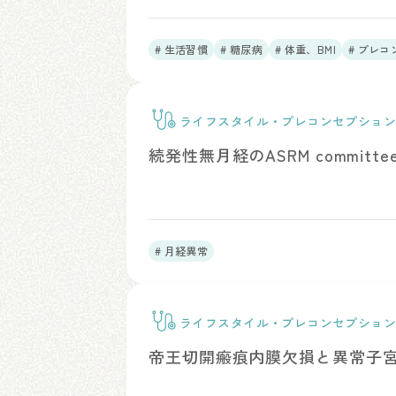
# 生活習慣
# 糖尿病
# 体重、BMI
# プレ
ライフスタイル・プレコンセプショ
ア
続発性無月経のASRM committee o
# 月経異常
ライフスタイル・プレコンセプショ
ア
帝王切開瘢痕内膜欠損と異常子宮出血