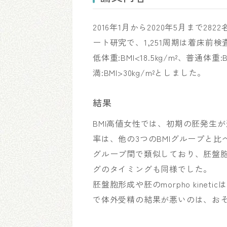
2016年1月から2020年5月まで2
ート研究で、1,251周期は着床前検査
低体重:BMI<18.5kg/m²、普通体重:BM
満:BMI>30kg/m²としました。
結果
BMI高値女性では、初期の胚発生が
率は、他の3つのBMIグループと比べて
グループ間で類似しており、胚盤
グのタイミングも同様でした。
胚盤胞形成や胚のmorpho kin
で体外受精の結果が悪いのは、お