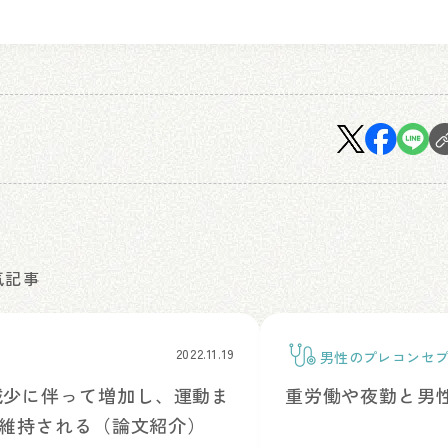
気記事
2022.11.19
男性のプレコンセ
ア
減少に伴って増加し、運動ま
重労働や夜勤と男性の生
て維持される（論文紹介）