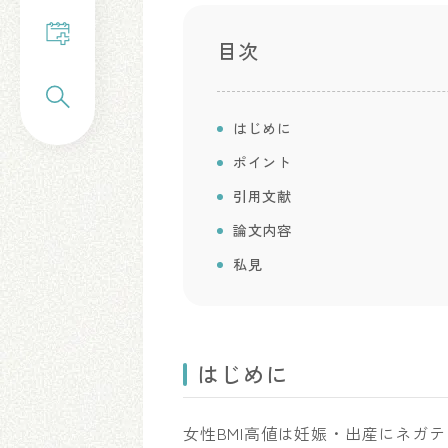
目次
はじめに
ポイント
引用文献
論文内容
私見
はじめに
女性BMI高値は妊娠・出産にネガ