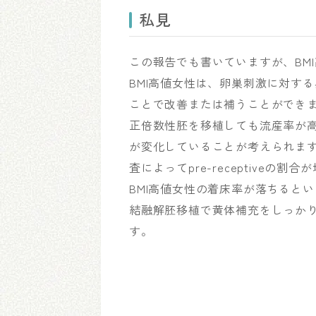
私見
この報告でも書いていますが、BM
BMI高値女性は、卵巣刺激に対す
ことで改善または補うことができ
正倍数性胚を移植しても流産率が
が変化していることが考えられま
査によってpre-receptiveの
BMI高値女性の着床率が落ちると
結融解胚移植で黄体補充をしっか
す。