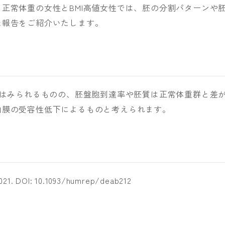
正常体重の女性とBMI高値女性では、胚の分割パターンや
た報告をご紹介いたします。
延はみられるものの、胚盤胞到達率や胚質は正常体重群と差
内膜の受容性低下によるものと考えられます。
 2021. DOI: 10.1093/humrep/deab212