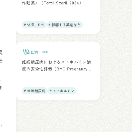
作動薬）（Fertil Steril. 2024）
# 体重、BMI
# 影響する薬剤など
す
現
肥満・BMI
検
妊娠糖尿病におけるメトホルミン治
療の安全性評価（BMC Pregnancy
and Childbirth. 2025）
凍
ま
# 妊娠糖尿病
# メトホルミン
O）