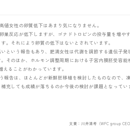
I高値女性の卵質低下はあまり気になりません。
る卵巣反応が低下しますが、ゴナドトロピンの投与量を増や
ます。それにより卵質の低下はないとされています。
高いという報告もあり、肥満女性は代謝を調節する遺伝子発
す。そのほか、ホルモン調整周期における子宮内膜胚受容能
割合が増えることがわかっています。
いう報告は、ほとんどが新鮮胚移植を検討したものなので、
り補充しても成績が落ちるのか今後の検討が課題となってい
文責：川井清考（WFC group CE