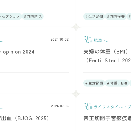
コンセプション
# 精液所見
# 生活習慣
# 精液検査
2024.10.02
ンケ
肥満・
BMI
pinion 2024
夫婦の体重（BMI
（Fertil Steril. 2
# 生活習慣
# 体重、BMI
2026.07.06
ンケ
ライフスタイル・
ア
（BJOG. 2025）
帝王切開子宮瘢痕症の定