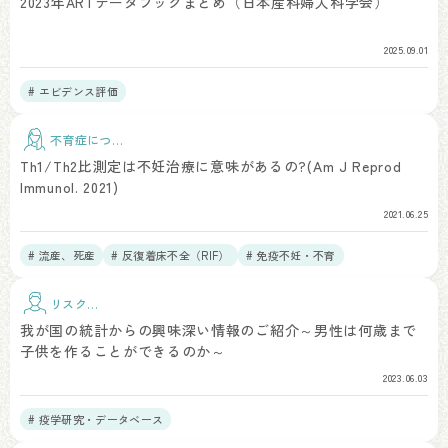
2023年ARTデータブックまとめ（日本産科婦人科学会）
2025.09.01
# エビデンス評価
不育症につい
て
Th1/Th2比測定は不妊治療に意味があるの?(Am J Reprod
Immunol. 2021)
2021.06.25
# 流産、死産
# 反復着床不全（RIF）
# 免疫不妊・不育
リスク因
子
我が国の統計からの興味深い情報のご紹介～男性は何歳まで
子供を作ることができるのか～
2023.06.03
# 疫学研究・データベース