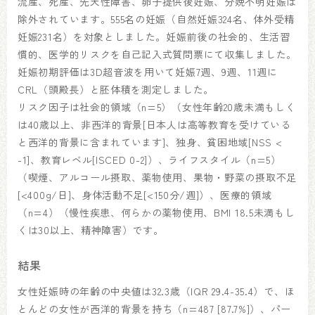
流産、死産、先天性障害、卵子提供後妊娠、分娩不明妊娠は
除外されています。555名の妊娠（自然妊娠324名、体外受精
妊娠231名）を対象としました。妊娠前後の社会的、生活習
慣的、医学的リスクを自己記入式質問票にて収集しました。
妊娠初期評価は3D超音波を用いて妊娠7週、9週、11週に
CRL（頭殿長）と胚体積を測定しました。
リスク因子は社会的領域（n=5）（女性年齢20歳未満もしく
は40歳以上、非西洋的背景[日本人は高等教育を受けている
と西洋的背景に含まれています]、独身、貧困地域[NSS <
-1]、教育レベル[ISCED 0-2]）、ライフスタイル（n=5）
（喫煙、アルコール摂取、薬物使用、果物・野菜の摂取不足
[<400g/日]、身体活動不足[<150分/週]）、医療的領域
（n=4）（慢性疾患、何らかの薬物使用、BMI 18.5未満もし
くは30以上、精神障害）です。
結果
女性妊娠時の年齢の中央値は32.3歳（IQR 29.4-35.4）で、ほ
とんどの女性が西洋的背景を持ち（n=487 [87.7%]）、パー