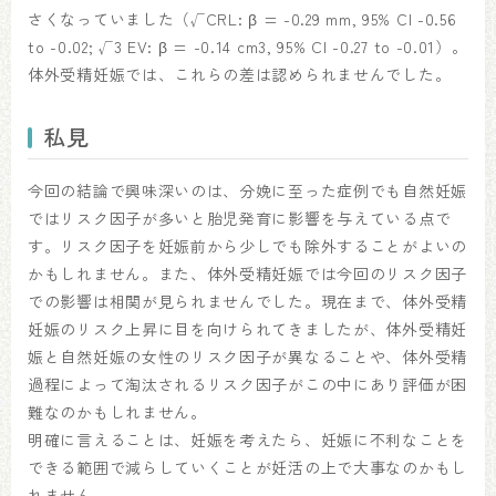
さくなっていました（√CRL: β = -0.29 mm, 95% CI -0.56
to -0.02; √3 EV: β = -0.14 cm3, 95% CI -0.27 to -0.01）。
体外受精妊娠では、これらの差は認められませんでした。
私見
今回の結論で興味深いのは、分娩に至った症例でも自然妊娠
ではリスク因子が多いと胎児発育に影響を与えている点で
す。リスク因子を妊娠前から少しでも除外することがよいの
かもしれません。また、体外受精妊娠では今回のリスク因子
での影響は相関が見られませんでした。現在まで、体外受精
妊娠のリスク上昇に目を向けられてきましたが、体外受精妊
娠と自然妊娠の女性のリスク因子が異なることや、体外受精
過程によって淘汰されるリスク因子がこの中にあり評価が困
難なのかもしれません。
明確に言えることは、妊娠を考えたら、妊娠に不利なことを
できる範囲で減らしていくことが妊活の上で大事なのかもし
れません。