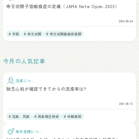
ア
帝王切開子宮瘢痕症の定義（JAMA Netw Open. 2023）
2024.09.04
# 手術
# 帝王切開
# 帝王切開瘢痕症候群
今月の人気記事
流産につい
て
胎児心拍が確認できてからの流産率は?
2021.09.13
# 流産、死産
# 周産期合併症
# 年齢素因
体外受精につい
て