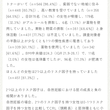
トナーがいて（n=546 [98.4%]）、貧困でない地域に住み
（n=448 [80.7%]）、高い教育を受けていました（n=358
[64.5%]）。合計78名（14.1%）の女性が喫煙し、179名
（32.3%）がアルコールを摂取し、6名（1.1%）が薬物を使
用していました。果物と野菜の摂取（n=381 [68.6%]）と身
体活動（n=431 [77.7%]）は不足していました。調査対象者
の半数以上が少なくとも1つの慢性疾患に罹患しており
（n=339 [61.1%]）、薬物を使用していました（n=342
[61.6%]）。BMI中央値は24.3（IQR 21.9-28.1）で、11名
（2.0%）の女性は低体重でしたが、96名（17.3%）が肥満で
した。
ほとんどの女性は2つ以上のリスク因子を持っていました
（n=451 [81.3%]）。
2つ以上のリスク因子は、自然妊娠における胚の成長と負の
相関がありました。
自然妊娠の場合、2つのリスク因子を持つ女性は0-1つリスク
因子を持つ女性と比較してCRL（頭殿長）と胚体積ともに小