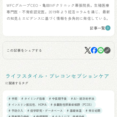
WFCグループCEO・亀田IVFクリニック幕張院長。生殖医療
専門医・不育症認定医。2019年より妊活コラムを通じ、最新
の知見とエビデンスに基づく情報を多角的に発信している。
記事一覧
この記事をシェアする
ライフスタイル・プレコンセプションケア
に関連するタグ
# 手術
# タイミング指導
# 中長期予後
# AI・統計的手法
# インスリン抵抗性、HOMA
# 多嚢胞性卵巣症候群（PCOS）
# 予防介入
# 疫学研究・データベース
# 基礎体温
# 帝王切開
# 周産期合併症
# 倫理課題
# クラミジア、性感染症