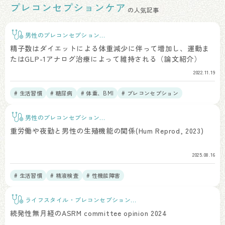
プレコンセプションケア
の人気記事
男性のプレコンセプションケ
ア
精子数はダイエットによる体重減少に伴って増加し、運動ま
たはGLP-1アナログ治療によって維持される（論文紹介）
2022.11.19
# 生活習慣
# 糖尿病
# 体重、BMI
# プレコンセプション
# 精液所見
男性のプレコンセプションケ
ア
重労働や夜勤と男性の生殖機能の関係(Hum Reprod, 2023)
2025.08.16
# 生活習慣
# 精液検査
# 性機能障害
ライフスタイル・プレコンセプションケ
ア
続発性無月経のASRM committee opinion 2024