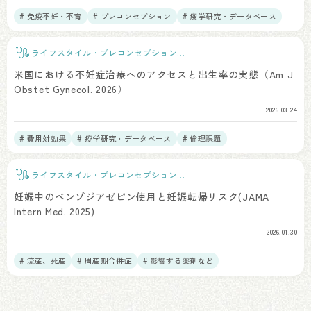
# 免疫不妊・不育
# プレコンセプション
# 疫学研究・データベース
ライフスタイル・プレコンセプションケ
ア
米国における不妊症治療へのアクセスと出生率の実態（Am J
Obstet Gynecol. 2026）
2026.03.24
# 費用対効果
# 疫学研究・データベース
# 倫理課題
ライフスタイル・プレコンセプションケ
ア
妊娠中のベンゾジアゼピン使用と妊娠転帰リスク(JAMA
Intern Med. 2025)
2026.01.30
# 流産、死産
# 周産期合併症
# 影響する薬剤など