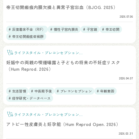
ア
帝王切開瘢痕内膜欠損と異常子宮出血（BJOG. 2025）
2026.07.06
# 反復着床不全（RIF）
# 慢性子宮内膜炎
# 子宮鏡
# 帝王切開
# 帝王切開瘢痕症候群
ライフスタイル・プレコンセプションケ
ア
妊娠中の両親の喫煙曝露と子どもの将来の不妊症リスク
（Hum Reprod. 2026）
2026.04.07
# 生活習慣
# 中長期予後
# プレコンセプション
# 年齢素因
# 疫学研究・データベース
ライフスタイル・プレコンセプションケ
ア
アトピー性皮膚炎と妊孕能（Hum Reprod Open. 2026）
2026.03.31