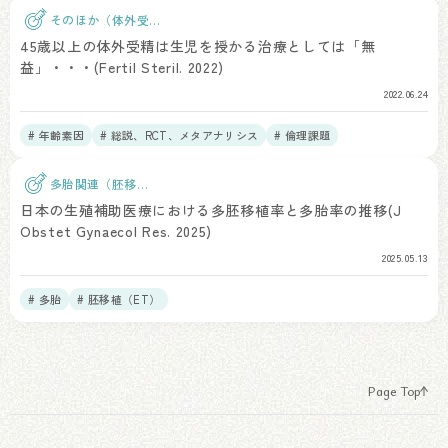
そのほか（体外受
精）
45歳以上の体外受精は生児を授かる治療としては「無
益」・・・(Fertil Steril. 2022)
2022.06.24
# 年齢素因
# 総説、RCT、メタアナリシス
# 倫理課題
多胎関連（胚移
植）
日本の生殖補助医療における多胚移植率と多胎率の推移(J
Obstet Gynaecol Res. 2025)
2025.05.13
# 多胎
# 胚移植（ET）
Page Top