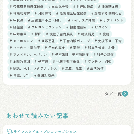
# 帝王切開瘢痕症候群
# 出生児予後
# 月経困難症
# 妊娠糖尿病
# 性機能障害
# 月経異常
# 妊娠高血圧症候群
# 影響する薬剤など
# 甲状腺
# 反復着床不全（RIF）
# ハイリスク妊娠
# サプリメント
# 胚盤胞
# プレコンセプション
# 細菌性膣症
# ビタミン
# 年齢素因
# 採卵
# 慢性子宮内膜炎
# 精液所見
# 受精
# メトホルミン
# 妊娠悪阻
# 子宮内膜ポリープ
# 免疫不妊・不育
# マーカー・遺伝子
# 子宮内膜症
# 葉酸
# 卵巣予備能、AMH
# アスピリン、ヘパリン
# 子宮筋腫、子宮腺筋症
# 卵子の評価
# 心理的素因
# 子宮鏡
# 視床下部下垂体
# ワクチン、VPD
# 総説、RCT、メタアナリシス
# 流産、死産
# 生活習慣
# 体重、BMI
# 費用対効果
タグ一覧
あわせて読みたい記事
ライフスタイル・プレコンセプションケ