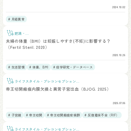
2024.10.02
# 月経異常
肥満・
BMI
夫婦の体重（BMI）は妊娠しやすさ(不妊)に影響する？
（Fertil Steril. 2020）
2020.10.26
# 生活習慣
# 体重、BMI
# 疫学研究・データベース
ライフスタイル・プレコンセプションケ
ア
帝王切開瘢痕内膜欠損と異常子宮出血（BJOG. 2025）
2026.07.06
# 子宮鏡
# 帝王切開
# 帝王切開瘢痕症候群
# 反復着床不全（RIF）
# 慢性子宮内膜炎
ライフスタイル・プレコンセプションケ