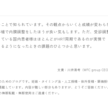
いことで知られています。その観点からいくと成績が変わら
移植で内膜調整をしたほうが良い気もします。ただ、受診調
ている国内患者様はほとんどがHRT周期であるのが実情で
きるようになったときの課題のひとつかと思います。
文責：川井清考（WFC group CE
のためのブログです。妊娠・タイミング法・人工授精・体外受精・顕微授
掲載しています。内容が難しい部分もありますが、どうぞご容赦ください
の無断転載・無断使用はご遠慮ください。