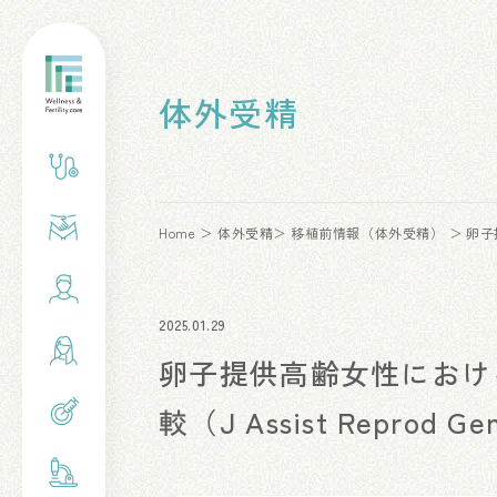
体外受精
Home
体外受精
移植前情報（体外受精）
卵子
2025.01.29
卵子提供高齢女性におけ
較（J Assist Reprod Ge