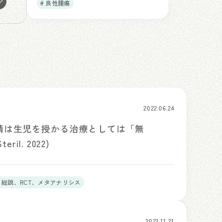
# 良性腫瘍
2022.06.24
受精は生児を授かる治療としては「無
ril. 2022)
# 総説、RCT、メタアナリシス
2023.11.21