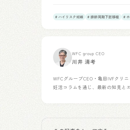
# ハイリスク妊娠
# 排卵周期下胚移植
# 
WFC group CEO
川井 清考
WFCグループCEO・亀田IVFク
妊活コラムを通じ、最新の知見と