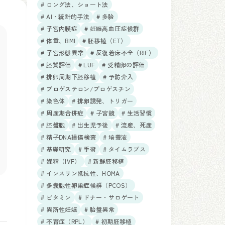
# ロング法、ショート法
# AI・統計的手法
# 多胎
# 子宮内膜症
# 妊娠高血圧症候群
# 体重、BMI
# 胚移植（ET）
# 子宮形態異常
# 反復着床不全（RIF）
# 胚質評価
# LUF
# 受精卵の評価
# 排卵周期下胚移植
# 予防介入
# プロゲステロン/プロゲスチン
# 染色体
# 排卵誘発、トリガー
# 周産期合併症
# 子宮鏡
# 生活習慣
# 胚盤胞
# 出生児予後
# 流産、死産
# 精子DNA損傷検査
# 培養液
# 基礎研究
# 手術
# タイムラプス
# 媒精（IVF）
# 新鮮胚移植
# インスリン抵抗性、HOMA
# 多嚢胞性卵巣症候群（PCOS）
# ビタミン
# ドナー・サロゲート
# 異所性妊娠
# 胎盤異常
# 不育症（RPL）
# 初期胚移植