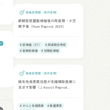
# 総説、RCT、メタアナリシス
移植前情報（体外受精）
新鮮胚胚盤胞移植後の周産期・小児
期予後（Hum Reprod. 2025）
# 胚移植（ET）
# 周産期合併症
# 新鮮胚移植
# 初期胚移植
り
移植前情報（体外受精）
絨毛性疾患既往歴が生殖補助医療に
及ぼす影響（J Assist Reprod
Genet. 2025）
# がんと生殖医療
# 胎盤異常