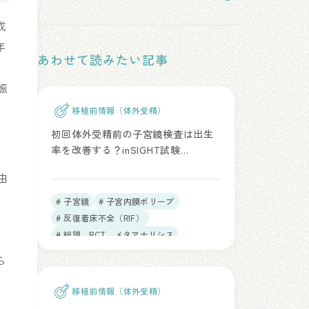
成
年
あわせて読みたい記事
り
娠
移植前情報（体外受精）
初回体外受精前の子宮鏡検査は出生
率を改善する？inSIGHT試験
（Lancet. 2016）
由
# 子宮鏡
# 子宮内膜ポリープ
# 反復着床不全（RIF）
# 総説、RCT、メタアナリシス
ら
移植前情報（体外受精）