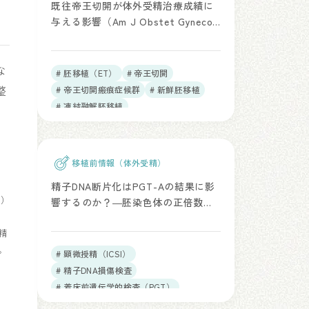
既往帝王切開が体外受精治療成績に
与える影響（Am J Obstet Gynecol.
2026）
な
# 胚移植（ET）
# 帝王切開
整
# 帝王切開瘢痕症候群
# 新鮮胚移植
# 凍結融解胚移植
移植前情報（体外受精）
精子DNA断片化はPGT-Aの結果に影
O）
響するのか？―胚染色体の正倍数性
と男性因子の新たな視点 (Eur J Med
精
Res、2025)
。
# 顕微授精（ICSI）
# 精子DNA損傷検査
# 着床前遺伝学的検査（PGT）
# 媒精（IVF）