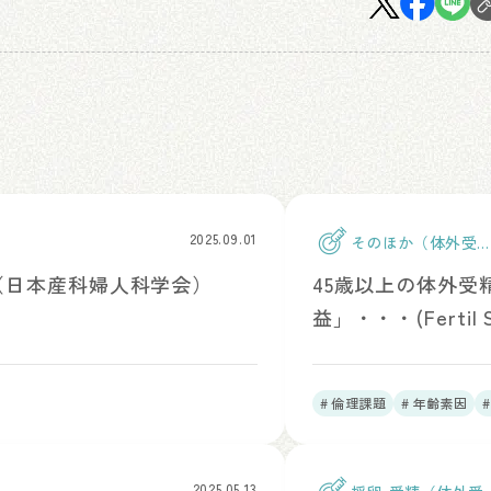
2025.09.01
そのほか（体外受
精）
め（日本産科婦人科学会）
45歳以上の体外
益」・・・(Fertil Ste
# 倫理課題
# 年齢素因
2025.05.13