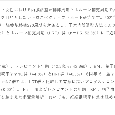
ント女性における内膜調整が排卵周期とホルモン補充周期で
を目的としたレトロスペクティブコホート研究です。2021
単一胚盤胞移植220周期を対象とし、子宮内膜調整方法によ
.7%）とホルモン補充周期（HRT）群（n=115, 52.3%）にて妊
.1歳）、レシピエント年齢（42.3歳 vs 42.8歳）、BMI、精子
はmNC群（44.8%）とHRT群（40.0%）で同等で、差は
）。mNC群では、HRT群と比較して有意に高いプロゲステロン
63、p<0.001）。ドナーおよびレシピエントの年齢、BMI、精子由
厚を踏まえた多変量解析においても、妊娠継続率に差は認め