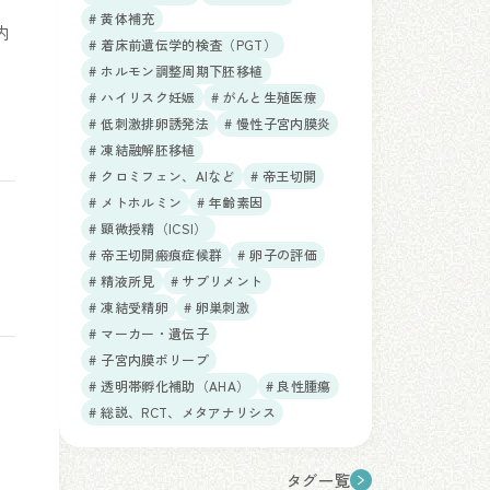
# 黄体補充
内
# 着床前遺伝学的検査（PGT）
# ホルモン調整周期下胚移植
# ハイリスク妊娠
# がんと生殖医療
# 低刺激排卵誘発法
# 慢性子宮内膜炎
# 凍結融解胚移植
# クロミフェン、AIなど
# 帝王切開
# メトホルミン
# 年齢素因
# 顕微授精（ICSI）
# 帝王切開瘢痕症候群
# 卵子の評価
# 精液所見
# サプリメント
# 凍結受精卵
# 卵巣刺激
# マーカー・遺伝子
# 子宮内膜ポリープ
# 透明帯孵化補助（AHA）
# 良性腫瘍
# 総説、RCT、メタアナリシス
タグ一覧