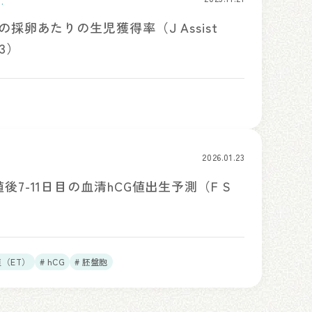
採卵あたりの生児獲得率（J Assist
23）
2026.01.23
7-11日目の血清hCG値出生予測（F S
植（ET）
# hCG
# 胚盤胞