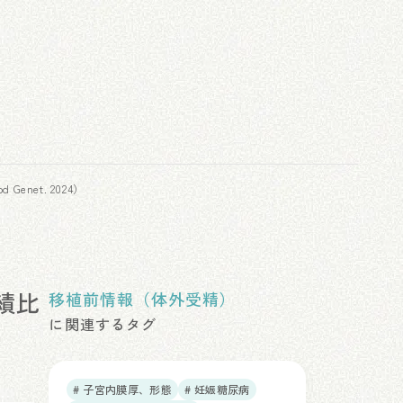
enet. 2024）
績比
移植前情報（体外受精）
に関連するタグ
# 子宮内膜厚、形態
# 妊娠糖尿病