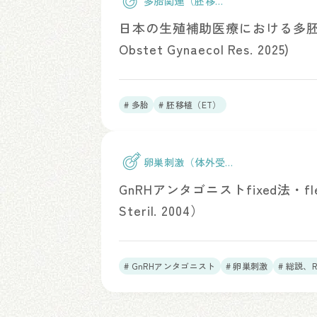
多胎関連（胚移
植）
日本の生殖補助医療における多胚
Obstet Gynaecol Res. 2025)
# 多胎
# 胚移植（ET）
卵巣刺激（体外受
精）
GnRHアンタゴニストfixed法・fle
Steril. 2004）
# GnRHアンタゴニスト
# 卵巣刺激
# 総説、