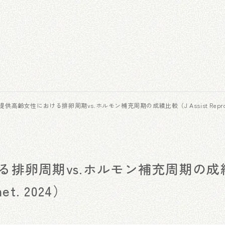
提供高齢女性における排卵周期vs.ホルモン補充周期の成績比較（J Assist Reprod G
る排卵周期vs.ホルモン補充周期の成
net. 2024）