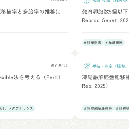
採卵-受精（体外受
精）
移植率と多胎率の推移(J
発育卵胞数5個以下の
Reprod Genet. 20
# 卵巣刺激
# 年齢素因
2021.07.06
手技・判定（胚移
植）
xible法を考える（Fertil
凍結融解胚盤胞移植後
Rep. 2025）
RCT、メタアナリシス
# 凍結融解胚移植
# 胚移