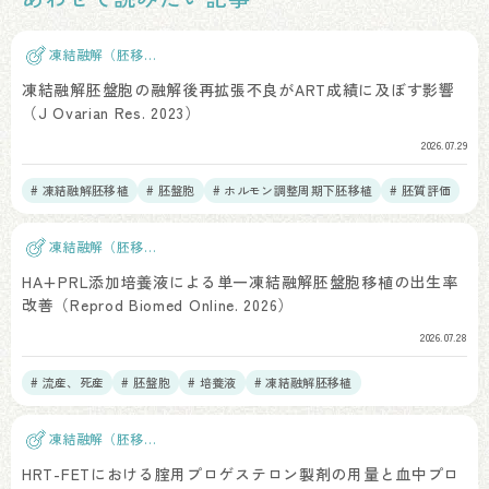
凍結融解（胚移
植）
凍結融解胚盤胞の融解後再拡張不良がART成績に及ぼす影響
（J Ovarian Res. 2023）
2026.07.29
# 凍結融解胚移植
# 胚盤胞
# ホルモン調整周期下胚移植
# 胚質評価
凍結融解（胚移
植）
HA+PRL添加培養液による単一凍結融解胚盤胞移植の出生率
改善（Reprod Biomed Online. 2026）
2026.07.28
# 流産、死産
# 胚盤胞
# 培養液
# 凍結融解胚移植
凍結融解（胚移
植）
HRT-FETにおける腟用プロゲステロン製剤の用量と血中プロ