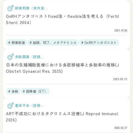
卵巣刺激（体外受
精）
GnRHアンタゴニストfixed法・flexible法を考える（Fertil
Steril. 2004）
2021.07.06
# 卵巣刺激
# 総説、RCT、メタアナリシス
# GnRHアンタゴニスト
多胎関連（胚移
植）
日本の生殖補助医療における多胚移植率と多胎率の推移(J
Obstet Gynaecol Res. 2025)
2025.05.13
# 多胎
# 胚移植（ET）
着床不全（胚移
植）
ART不成功におけるタクロリムス治療(J Reprod Immunol.
2026)
2026.02.27