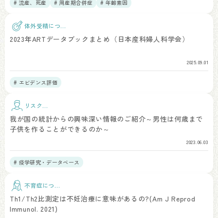
# 流産、死産
# 周産期合併症
# 年齢素因
体外受精につい
て
2023年ARTデータブックまとめ（日本産科婦人科学会）
2025.09.01
# エビデンス評価
リスク因
子
我が国の統計からの興味深い情報のご紹介～男性は何歳まで
子供を作ることができるのか～
2023.06.03
# 疫学研究・データベース
不育症につい
て
Th1/Th2比測定は不妊治療に意味があるの?(Am J Reprod
Immunol. 2021)