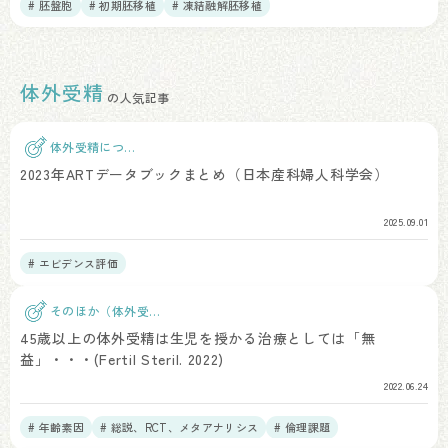
# 胚盤胞
# 初期胚移植
# 凍結融解胚移植
体外受精
の人気記事
体外受精につい
て
2023年ARTデータブックまとめ（日本産科婦人科学会）
2025.09.01
# エビデンス評価
そのほか（体外受
精）
45歳以上の体外受精は生児を授かる治療としては「無
益」・・・(Fertil Steril. 2022)
2022.06.24
# 年齢素因
# 総説、RCT、メタアナリシス
# 倫理課題