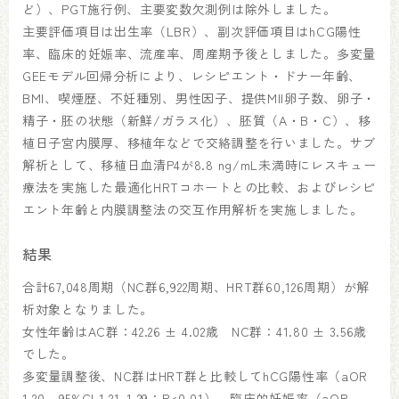
ど）、PGT施行例、主要変数欠測例は除外しました。
主要評価項目は出生率（LBR）、副次評価項目はhCG陽性
率、臨床的妊娠率、流産率、周産期予後としました。多変量
GEEモデル回帰分析により、レシピエント・ドナー年齢、
BMI、喫煙歴、不妊種別、男性因子、提供MII卵子数、卵子・
精子・胚の状態（新鮮/ガラス化）、胚質（A・B・C）、移
植日子宮内膜厚、移植年などで交絡調整を行いました。サブ
解析として、移植日血清P4が8.8 ng/mL未満時にレスキュー
療法を実施した最適化HRTコホートとの比較、およびレシピ
エント年齢と内膜調整法の交互作用解析を実施しました。
結果
合計67,048周期（NC群6,922周期、HRT群60,126周期）が解
析対象となりました。
女性年齢はAC群：42.26 ± 4.02歳 NC群：41.80 ± 3.56歳
でした。
多変量調整後、NC群はHRT群と比較してhCG陽性率（aOR
1.20、95%CI 1.21–1.29；P<0.01）、臨床的妊娠率（aOR