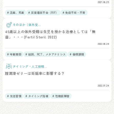
2021.06.25
# 流産、死産
# 反復着床不全（RIF）
# 免疫不妊・不育
そのほか（体外受
精）
45歳以上の体外受精は生児を授かる治療としては「無
益」・・・(Fertil Steril. 2022)
2022.06.24
# 年齢素因
# 総説、RCT、メタアナリシス
# 倫理課題
タイミング・人工授精治
療
腟潤滑ゼリーは妊娠率に影響する？
2022.01.24
# 生活習慣
# タイミング指導
# 性機能障害