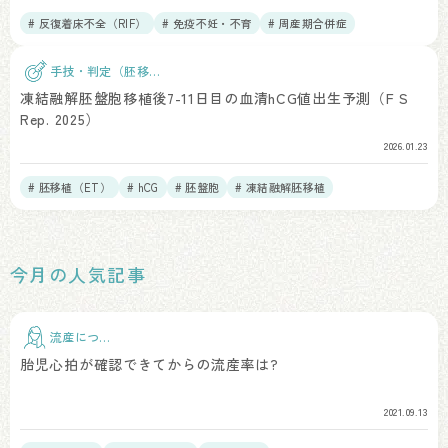
# 反復着床不全（RIF）
# 免疫不妊・不育
# 周産期合併症
# 妊娠高血圧症候群
手技・判定（胚移
植）
凍結融解胚盤胞移植後7-11日目の血清hCG値出生予測（F S
Rep. 2025）
2026.01.23
# 胚移植（ET）
# hCG
# 胚盤胞
# 凍結融解胚移植
今月の人気記事
流産につい
て
胎児心拍が確認できてからの流産率は?
2021.09.13