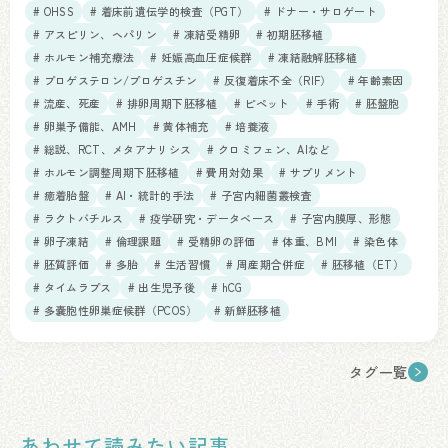
# OHSS
# 着床前遺伝学的検査（PGT）
# ドナー・サロゲート
# アスピリン、ヘパリン
# 凍結受精卵
# 初期胚移植
# ホルモン補充療法
# 妊娠高血圧症候群
# 凍結融解胚移植
# プロゲステロン/プロゲスチン
# 反復着床不全（RIF）
# 年齢素因
# 流産、死産
# 排卵周期下胚移植
# ピペット
# 手術
# 胚盤胞
# 卵巣予備能、AMH
# 黄体補充
# 培養液
# 総説、RCT、メタアナリシス
# クロミフェン、AIなど
# ホルモン調整周期下胚移植
# 費用対効果
# サプリメント
# 癒着胎盤
# AI・統計的手法
# 子宮内細菌叢検査
# ラクトバチルス
# 疫学研究・データベース
# 子宮内膜厚、形態
# 卵子凍結
# 倫理課題
# 受精卵の評価
# 体重、BMI
# 染色体
# 胚質評価
# 多胎
# 生活習慣
# 周産期合併症
# 胚移植（ET）
# タイムラプス
# 出生児予後
# hCG
# 多嚢胞性卵巣症候群（PCOS）
# 新鮮胚移植
タグ一覧
あわせて読みたい記事