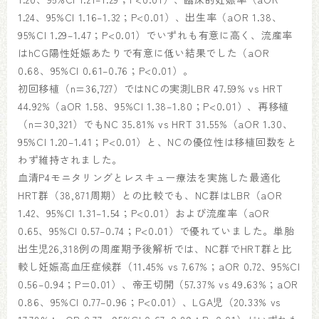
1.24、95%CI 1.16–1.32；P<0.01）、出生率（aOR 1.38、
95%CI 1.29–1.47；P<0.01）でいずれも有意に高く、流産率
はhCG陽性妊娠あたりで有意に低い結果でした（aOR
0.68、95%CI 0.61–0.76；P<0.01）。
初回移植（n=36,727）ではNCの実測LBR 47.59% vs HRT
44.92%（aOR 1.58、95%CI 1.38–1.80；P<0.01）、再移植
（n=30,321）でもNC 35.81% vs HRT 31.55%（aOR 1.30、
95%CI 1.20–1.41；P<0.01）と、NCの優位性は移植回数をと
わず維持されました。
血清P4モニタリングとレスキュー療法を実施した最適化
HRT群（38,871周期）との比較でも、NC群はLBR（aOR
1.42、95%CI 1.31–1.54；P<0.01）および流産率（aOR
0.65、95%CI 0.57–0.74；P<0.01）で優れていました。単胎
出生児26,318例の周産期予後解析では、NC群でHRT群と比
較し妊娠高血圧症候群（11.45% vs 7.67%；aOR 0.72、95%CI
0.56–0.94；P=0.01）、帝王切開（57.37% vs 49.63%；aOR
0.86、95%CI 0.77–0.96；P<0.01）、LGA児（20.33% vs