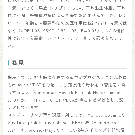
17.78%；aOR 0.77、95%CI 0.67–0.89；P<0.01）がいずれも
有意に少なく、早産（<37週）、SGA、平均出生体重、平均
在胎期間、妊娠糖尿病には有意差を認めませんでした。レシ
ピエント年齢と内膜調整法の交互作用は統計学的に有意では
なく（aOR 1.02、95%CI 0.99–1.03、P=0.08）、NCの優位
性は若年から高齢レシピエントまで一貫して認められまし
た。
私見
機序面では、排卵時に存在する黄体がプロゲステロン以外に
もrelaxinやVEGFを分泌し、脱落膜化や母体心血管適応に寄
与すること（von Versen-Hoynck F, et al. Hypertension.
2019）が、HRT-FETでHDPやLGAが増加する背景として説
明されています。
スケジューリング面の課題に対しては、Mendes Godinhoら
のnatural proliferative phase（NPP）法（Hum Reprod.
2024）や、Alonso-MayoらのrHCG投与タイミングを卵胞径