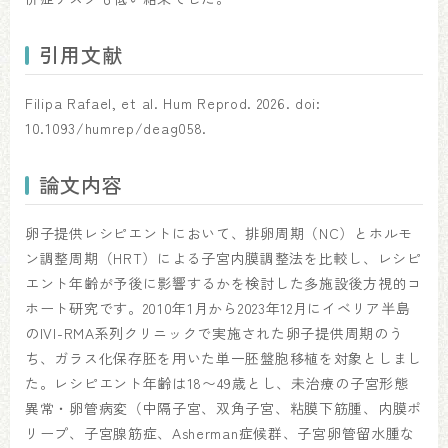
引用文献
Filipa Rafael, et al. Hum Reprod. 2026. doi:
10.1093/humrep/deag058.
論文内容
卵子提供レシピエントにおいて、排卵周期（NC）とホルモ
ン調整周期（HRT）による子宮内膜調整法を比較し、レシピ
エント年齢が予後に影響するかを検討した多施設後方視的コ
ホート研究です。2010年1月から2023年12月にイベリア半島
のIVI-RMA系列クリニックで実施された卵子提供周期のう
ち、ガラス化保存胚を用いた単一胚盤胞移植を対象としまし
た。レシピエント年齢は18〜49歳とし、未治療の子宮形態
異常・卵管病変（中隔子宮、双角子宮、粘膜下筋腫、内膜ポ
リープ、子宮腺筋症、Asherman症候群、子宮卵管留水腫な