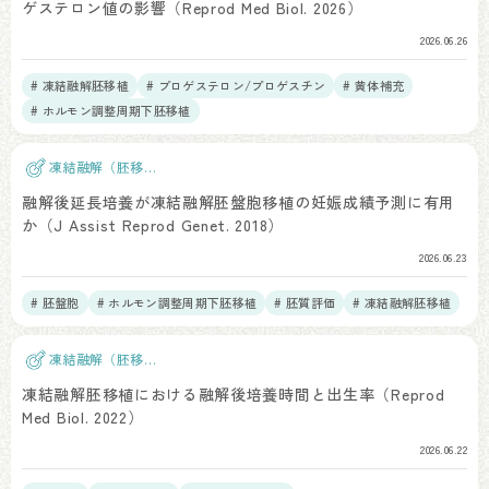
ゲステロン値の影響（Reprod Med Biol. 2026）
2026.06.26
# 凍結融解胚移植
# プロゲステロン/プロゲスチン
# 黄体補充
# ホルモン調整周期下胚移植
凍結融解（胚移
植）
融解後延長培養が凍結融解胚盤胞移植の妊娠成績予測に有用
か（J Assist Reprod Genet. 2018）
2026.06.23
# 胚盤胞
# ホルモン調整周期下胚移植
# 胚質評価
# 凍結融解胚移植
凍結融解（胚移
植）
凍結融解胚移植における融解後培養時間と出生率（Reprod
Med Biol. 2022）
2026.06.22