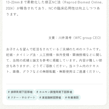
13–22mmまで柔軟化した修正NC法（Reprod Biomed Online.
2024）が報告されており、NCの臨床応用性は向上しつつあ
ります。
文責：川井清考（WFC group CEO）
お子さんを望んで妊活をされているご夫婦のためのコラムです。
妊娠・タイミング法・人工授精・体外受精・顕微授精などに関し
て、当院の成績と論文を参考に掲載しています。内容が難しい部
分もありますが、どうぞご容赦ください。当コラム内のテキス
ト、画像、グラフなどの無断転載・無断使用はご遠慮ください。
# 排卵周期下胚移植
# ホルモン調整周期下胚移植
# ドナー・サロゲート
# 凍結融解胚移植
# 年齢素因