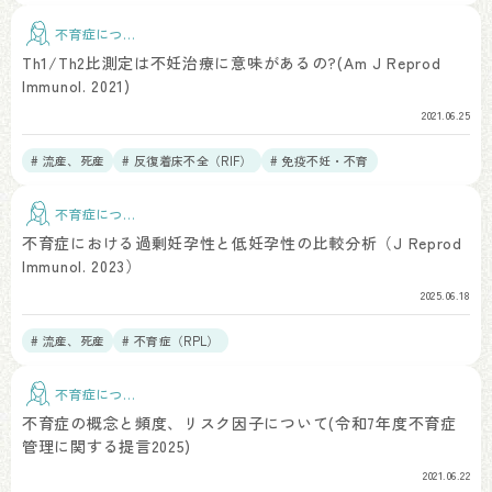
不育症につい
て
Th1/Th2比測定は不妊治療に意味があるの?(Am J Reprod
Immunol. 2021)
2021.06.25
# 流産、死産
# 反復着床不全（RIF）
# 免疫不妊・不育
不育症につい
て
不育症における過剰妊孕性と低妊孕性の比較分析（J Reprod
Immunol. 2023）
2025.06.18
# 流産、死産
# 不育症（RPL）
不育症につい
て
不育症の概念と頻度、リスク因子について(令和7年度不育症
管理に関する提言2025)
2021.06.22