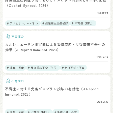
妊娠高血圧腎症予防におけるアスピリン162mgと81mgの比較
（Obstet Gynecol. 2026）
2026.02.24
# アスピリン、ヘパリン
# 妊娠高血圧症候群
# 不育症（RPL）
不育症の治
療
カルシニューリン阻害薬による習慣流産・反復着床不全への
効果（J Reprod Immunol. 2023）
2025.10.24
# 流産、死産
# 反復着床不全（RIF）
# 免疫不妊・不育
不育症の治
療
不育症に対する免疫グロブリン投与の有効性（J Reprod
Immunol. 2025）
2025.07.02
# 流産、死産
# 不育症（RPL）
# 免疫不妊・不育