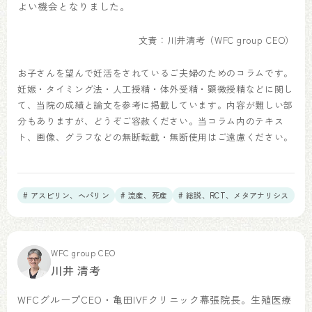
よい機会となりました。
文責：川井清考（WFC group CEO）
お子さんを望んで妊活をされているご夫婦のためのコラムです。
妊娠・タイミング法・人工授精・体外受精・顕微授精などに関し
て、当院の成績と論文を参考に掲載しています。内容が難しい部
分もありますが、どうぞご容赦ください。当コラム内のテキス
ト、画像、グラフなどの無断転載・無断使用はご遠慮ください。
# アスピリン、ヘパリン
# 流産、死産
# 総説、RCT、メタアナリシス
WFC group CEO
川井 清考
WFCグループCEO・亀田IVFクリニック幕張院長。生殖医療