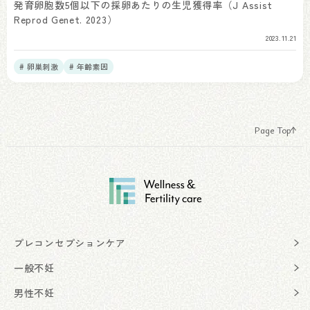
発育卵胞数5個以下の採卵あたりの生児獲得率（J Assist
Reprod Genet. 2023）
2023.11.21
# 卵巣刺激
# 年齢素因
Page Top
プレコンセプションケア
一般不妊
男性不妊