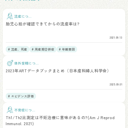
流産につい
て
胎児心拍が確認できてからの流産率は?
2021.09.13
# 流産、死産
# 周産期合併症
# 年齢素因
体外受精につい
て
2023年ARTデータブックまとめ（日本産科婦人科学会）
2025.09.01
# エビデンス評価
不育症につい
て
Th1/Th2比測定は不妊治療に意味があるの?(Am J Reprod
Immunol. 2021)