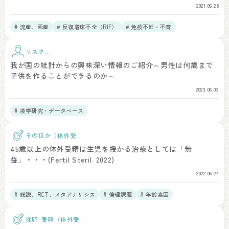
2021.06.25
# 流産、死産
# 反復着床不全（RIF）
# 免疫不妊・不育
リスク因
子
我が国の統計からの興味深い情報のご紹介～男性は何歳まで
子供を作ることができるのか～
2023.06.03
# 疫学研究・データベース
そのほか（体外受
精）
45歳以上の体外受精は生児を授かる治療としては「無
益」・・・(Fertil Steril. 2022)
2022.06.24
# 総説、RCT、メタアナリシス
# 倫理課題
# 年齢素因
採卵-受精（体外受
精）