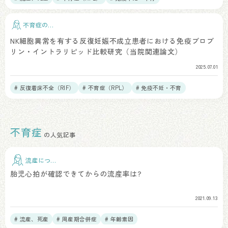
不育症の治
療
NK細胞異常を有する反復妊娠不成立患者における免疫ブロブ
リン・イントラリピッド比較研究（当院関連論文）
2025.07.01
# 反復着床不全（RIF）
# 不育症（RPL）
# 免疫不妊・不育
不育症
の人気記事
流産につい
て
胎児心拍が確認できてからの流産率は?
2021.09.13
# 流産、死産
# 周産期合併症
# 年齢素因