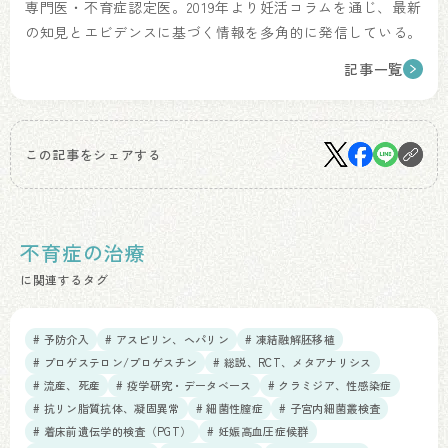
専門医・不育症認定医。2019年より妊活コラムを通じ、最新
の知見とエビデンスに基づく情報を多角的に発信している。
記事一覧
この記事をシェアする
不育症の治療
に関連するタグ
# 予防介入
# アスピリン、ヘパリン
# 凍結融解胚移植
# プロゲステロン/プロゲスチン
# 総説、RCT、メタアナリシス
# 流産、死産
# 疫学研究・データベース
# クラミジア、性感染症
# 抗リン脂質抗体、凝固異常
# 細菌性膣症
# 子宮内細菌叢検査
# 着床前遺伝学的検査（PGT）
# 妊娠高血圧症候群