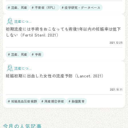
# 流産、死産
# 不育症（RPL）
# 疫学研究・データベース
流産につい
て
初期流産には手術をおこなっても術後1年以内の妊娠率は低下
しない（Fertil Steril. 2021）
2021.12.25
# 流産、死産
# 手術
流産につい
て
妊娠初期に出血した女性の流産予防（Lancet. 2021）
2021.10.11
# 妊娠高血圧症候群
# 周産期合併症
# 胎盤異常
今月の人気記事