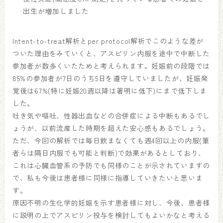
出生が増加しました
Intent-to-treat解析とper protocol解析でこのような差が
ついた理由をみていくと、アスピリン内服を途中で中断した
参加者が数多くいたためと考えられます。妊娠前の段階では
85%の参加者が7日のうち5日を遵守していましたが、妊娠発
覚後は67%(特に妊娠20週以降は著明に低下)にまで低下しま
した。
吐き気や嘔吐、性器出血などの合併症による中断もあるでし
ょうが、以前流産した時期を超えた安心感もあるでしょう。
ただ、今回の解析では毎日飲まなくても週4回以上の内服(筆
者らは隔日内服でも可能と判断)で効果があるとしており、
これは心臓血管系の予防でも同様のことが示されていますの
で、私も今後は患者様に同様に指導していきたいと思いま
す。
原因不明の生化学的妊娠を示す患者様に対し、今後、患者様
に説明の上でアスピリン投与を検討してもよいかなと考える