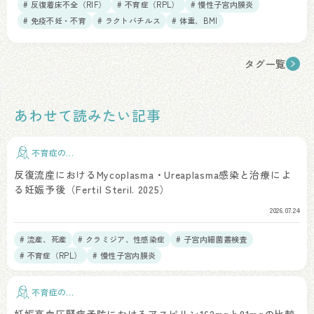
# 反復着床不全（RIF）
# 不育症（RPL）
# 慢性子宮内膜炎
# 免疫不妊・不育
# ラクトバチルス
# 体重、BMI
タグ一覧
あわせて読みたい記事
不育症の治
療
反復流産におけるMycoplasma・Ureaplasma感染と治療によ
る妊娠予後（Fertil Steril. 2025）
2026.07.24
# 流産、死産
# クラミジア、性感染症
# 子宮内細菌叢検査
# 不育症（RPL）
# 慢性子宮内膜炎
不育症の治
療