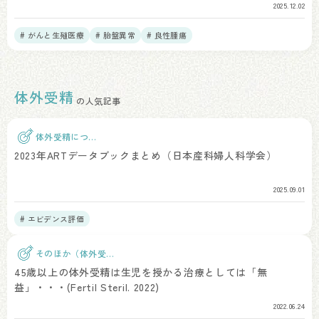
2025.12.02
# がんと生殖医療
# 胎盤異常
# 良性腫瘍
体外受精
の人気記事
体外受精につい
て
2023年ARTデータブックまとめ（日本産科婦人科学会）
2025.09.01
# エビデンス評価
そのほか（体外受
精）
45歳以上の体外受精は生児を授かる治療としては「無
益」・・・(Fertil Steril. 2022)
2022.06.24