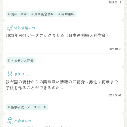
2021.09.13
# 流産、死産
# 周産期合併症
# 年齢素因
体外受精につい
て
2023年ARTデータブックまとめ（日本産科婦人科学会）
2025.09.01
# エビデンス評価
リスク因
子
我が国の統計からの興味深い情報のご紹介～男性は何歳まで
子供を作ることができるのか～
2023.06.03
# 疫学研究・データベース
不育症につい
て