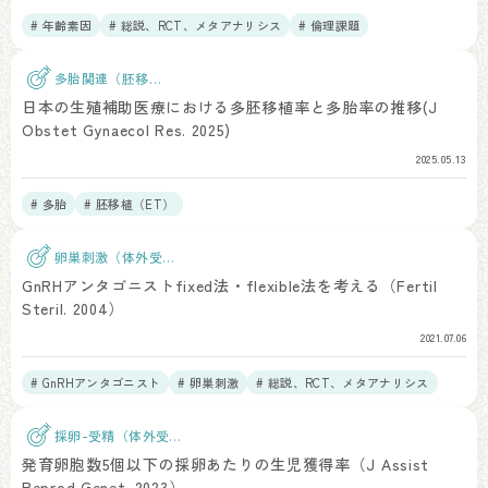
# 年齢素因
# 総説、RCT、メタアナリシス
# 倫理課題
多胎関連（胚移
植）
日本の生殖補助医療における多胚移植率と多胎率の推移(J
Obstet Gynaecol Res. 2025)
2025.05.13
# 多胎
# 胚移植（ET）
卵巣刺激（体外受
精）
GnRHアンタゴニストfixed法・flexible法を考える（Fertil
Steril. 2004）
2021.07.06
# GnRHアンタゴニスト
# 卵巣刺激
# 総説、RCT、メタアナリシス
採卵-受精（体外受
精）
発育卵胞数5個以下の採卵あたりの生児獲得率（J Assist
Reprod Genet. 2023）