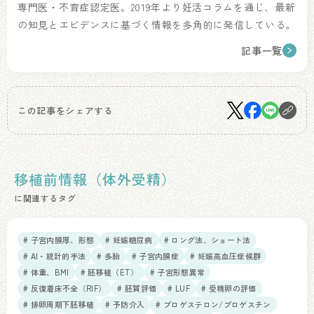
専門医・不育症認定医。2019年より妊活コラムを通じ、最新
の知見とエビデンスに基づく情報を多角的に発信している。
記事一覧
この記事をシェアする
移植前情報（体外受精）
に関連するタグ
# 子宮内膜厚、形態
# 妊娠糖尿病
# ロング法、ショート法
# AI・統計的手法
# 多胎
# 子宮内膜症
# 妊娠高血圧症候群
# 体重、BMI
# 胚移植（ET）
# 子宮形態異常
# 反復着床不全（RIF）
# 胚質評価
# LUF
# 受精卵の評価
# 排卵周期下胚移植
# 予防介入
# プロゲステロン/プロゲスチン