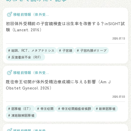
移植前情報（体外受
精）
初回体外受精前の子宮鏡検査は出生率を改善する？inSIGHT試
験（Lancet. 2016）
2026.07.13
# 総説、RCT、メタアナリシス
# 子宮鏡
# 子宮内膜ポリープ
# 反復着床不全（RIF）
移植前情報（体外受
精）
既往帝王切開が体外受精治療成績に与える影響（Am J
Obstet Gynecol. 2026）
2026.07.03
# 胚移植（ET）
# 帝王切開
# 帝王切開瘢痕症候群
# 新鮮胚移植
# 凍結融解胚移植
移植前情報（体外受