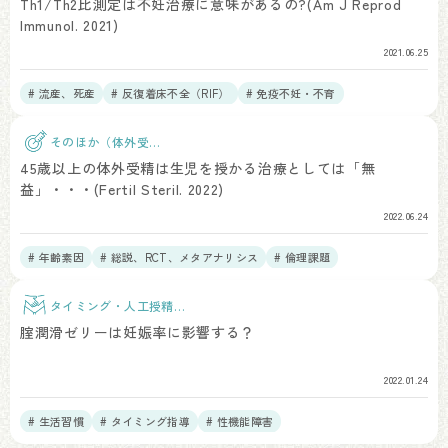
Th1/Th2比測定は不妊治療に意味があるの?(Am J Reprod
Immunol. 2021)
2021.06.25
# 流産、死産
# 反復着床不全（RIF）
# 免疫不妊・不育
そのほか（体外受
精）
45歳以上の体外受精は生児を授かる治療としては「無
益」・・・(Fertil Steril. 2022)
2022.06.24
# 年齢素因
# 総説、RCT、メタアナリシス
# 倫理課題
タイミング・人工授精治
療
腟潤滑ゼリーは妊娠率に影響する？
2022.01.24
# 生活習慣
# タイミング指導
# 性機能障害