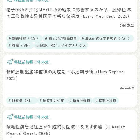
精）
精子DNA断片化はPGT-Aの結果に影響するのか？―胚染色体
の正倍数性と男性因子の新たな視点 (Eur J Med Res、2025)
2026.05.02
# 顕微授精（ICSI）
# 精子DNA損傷検査
# 着床前遺伝学的検査（PGT）
# 媒精（IVF）
# 総説、RCT、メタアナリシス
移植前情報（体外受
精）
新鮮胚胚盤胞移植後の周産期・小児期予後（Hum Reprod.
2025）
2026.02.10
# 胚移植（ET）
# 周産期合併症
# 新鮮胚移植
# 初期胚移植
移植前情報（体外受
精）
絨毛性疾患既往歴が生殖補助医療に及ぼす影響（J Assist
Reprod Genet. 2025）