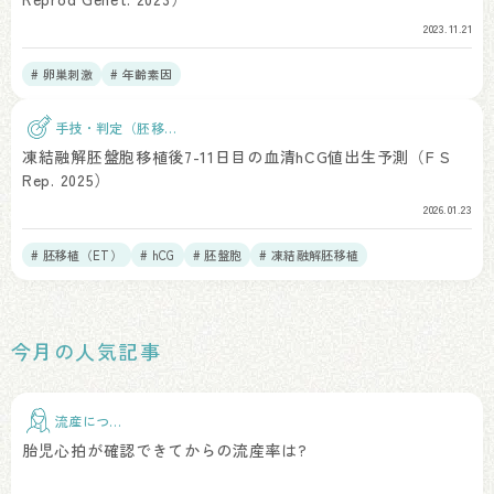
2023.11.21
# 卵巣刺激
# 年齢素因
手技・判定（胚移
植）
凍結融解胚盤胞移植後7-11日目の血清hCG値出生予測（F S
Rep. 2025）
2026.01.23
# 胚移植（ET）
# hCG
# 胚盤胞
# 凍結融解胚移植
今月の人気記事
流産につい
て
胎児心拍が確認できてからの流産率は?