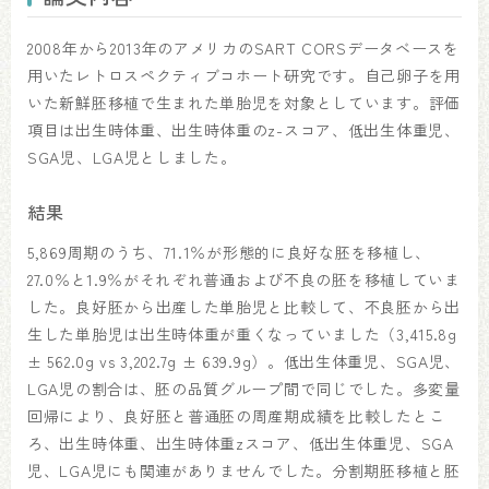
2008年から2013年のアメリカのSART CORSデータベースを
用いたレトロスペクティブコホート研究です。自己卵子を用
いた新鮮胚移植で生まれた単胎児を対象としています。評価
項目は出生時体重、出生時体重のz-スコア、低出生体重児、
SGA児、LGA児としました。
結果
5,869周期のうち、71.1％が形態的に良好な胚を移植し、
27.0％と1.9％がそれぞれ普通および不良の胚を移植していま
した。良好胚から出産した単胎児と比較して、不良胚から出
生した単胎児は出生時体重が重くなっていました（3,415.8g
± 562.0g vs 3,202.7g ± 639.9g）。低出生体重児、SGA児、
LGA児の割合は、胚の品質グループ間で同じでした。多変量
回帰により、良好胚と普通胚の周産期成績を比較したとこ
ろ、出生時体重、出生時体重zスコア、低出生体重児、SGA
児、LGA児にも関連がありませんでした。分割期胚移植と胚