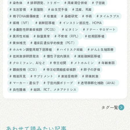
# 染色体
# 排卵誘発、トリガー
# 周産期合併症
# 子宮鏡
# 生活習慣
# 胚盤胞
# 出生児予後
# 流産、死産
# 精子DNA損傷検査
# 培養液
# 基礎研究
# 手術
# タイムラプス
# 媒精（IVF）
# 新鮮胚移植
# インスリン抵抗性、HOMA
# 多嚢胞性卵巣症候群（PCOS）
# ビタミン
# ドナー・サロゲート
# 異所性妊娠
# 胎盤異常
# 不育症（RPL）
# 初期胚移植
# 黄体補充
# 着床前遺伝学的検査（PGT）
# ホルモン調整周期下胚移植
# ハイリスク妊娠
# がんと生殖医療
# 低刺激排卵誘発法
# 慢性子宮内膜炎
# 凍結融解胚移植
# クロミフェン、AIなど
# 帝王切開
# メトホルミン
# 年齢素因
# 顕微授精（ICSI）
# 帝王切開瘢痕症候群
# 卵子の評価
# 精液所見
# サプリメント
# 凍結受精卵
# 卵巣刺激
# マーカー・遺伝子
# 子宮内膜ポリープ
# 透明帯孵化補助（AHA）
# 良性腫瘍
# 総説、RCT、メタアナリシス
タグ一覧
あわせて読みたい記事