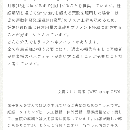
月末(12週に達するまで)服用することを推奨しています。妊
娠期間を通じて5mg/dayを超える葉酸を服用した場合には
児の運動神経発達遅延(1歳児)のリスク上昇も認めるため、
妊娠12週以降は通常用量の葉酸サプリメント摂取に変更する
ことが好ましいとされています。
どんな介入でもリスクベネフィットがあります。
全てを患者様が担う必要はなく、過去の報告をもとに医療者
が患者様のベネフィットが高い方に導くことが必要なことだ
と考えています。
文責：川井清考（WFC group CEO）
お子さんを望んで妊活をされているご夫婦のためのコラムです。
妊娠・タイミング法・人工授精・体外受精・顕微授精などに関し
て、当院の成績と論文を参考に掲載しています。内容が難しい部
分もありますが、どうぞご容赦ください。当コラム内のテキス