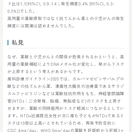
ド比は1.1(95％CI, 0.9-1.4；発生頻度0.4% [95％CI, 0.3-
0.5%])でした。
高用量の葉酸摂取ではなく抗てんかん薬との小児がんの発生
頻度には関連は認めませんでした。
私見
なぜ、葉酸と小児がんとの関係が危惧されるかというと、高
用量の葉酸補給によりDNAメチル化が変化し、発がんリスク
が上昇するという考えがあるからです。
産科診療ガイドライン2020では、カルバマゼピンやバルプロ
酸などの抗てんかん薬、潰瘍性大腸炎の治療薬であるサラゾ
スルファピリジンなどは葉酸拮抗作用をもち、神経管閉鎖障
害(NTDs：二分脊椎、脳瘤、無脳症など)のリスクを上昇さ
せますが、葉酸の同時服用がリスク軽減につながるとしてい
ます。NTDs出産既往女性が次に産む子どもがNTDsであるリ
スクは10倍以上高いとされているため、再発予防目的に
CDC 4mg/day、WHO 5mg/dayの葉酸を妊娠前から妊娠3ヶ