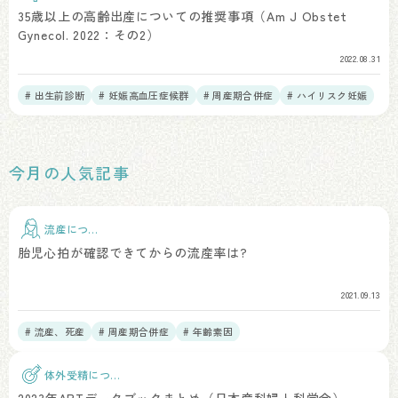
後
35歳以上の高齢出産についての推奨事項（Am J Obstet
Gynecol. 2022：その2）
2022.08.31
# 出生前診断
# 妊娠高血圧症候群
# 周産期合併症
# ハイリスク妊娠
# 年齢素因
今月の人気記事
流産につい
て
胎児心拍が確認できてからの流産率は?
2021.09.13
# 流産、死産
# 周産期合併症
# 年齢素因
体外受精につい
て