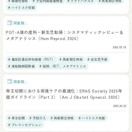
# 細菌性膣症
# 子宮内細菌叢検査
# ラクトバチルス
# 周産期合併症
# ハイリスク妊娠
周産期予
後
PGT-A後の産科・新生児転帰：システマティックレビュー＆
メタアナリシス（Hum Reprod. 2026）
2026.05.18
# 着床前遺伝学的検査（PGT）
# 周産期合併症
# 出生児予後
# 凍結融解胚移植
# 総説、RCT、メタアナリシス
周産期予
後
帝王切開における術後ケアの最適化：ERAS Society 2025年
版ガイドライン（Part 3）（Am J Obstet Gynecol. 2026）
2026.04.20
# 帝王切開
# 予防介入
# 周産期合併症
# ハイリスク妊娠
# プレコンセプション