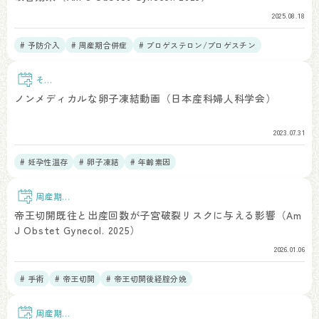
2025.08.18
# 予防介入
# 周産期合併症
# プロゲステロン/プロゲスチン
その
他
ノンメディカルな卵子凍結動画（日本産科婦人科学会）
2023.07.31
# 妊孕性温存
# 卵子凍結
# 年齢素因
周産期予
後
帝王切開既往と出産回数が子宮破裂リスクに与える影響（Am
J Obstet Gynecol. 2025）
2026.01.06
# 手術
# 帝王切開
# 帝王切開後経腟分娩
周産期予