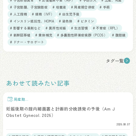
# 子宮形態異常
# 反復着床不全（RIF）
# 予防介入
# 流産、死産
# 子宮筋腫、子宮腺筋症
# 培養液
# 周産期合併症
# 手術
# 人工授精
# 媒精（IVF）
# 出生児予後
# インスリン抵抗性、HOMA
# 染色体
# ビタミン
# 影響する薬剤など
# 異所性妊娠
# 生活習慣
# 不育症（RPL）
# 新鮮胚移植
# 黄体補充
# 多嚢胞性卵巣症候群（PCOS）
# 腹腔鏡
# ドナー・サロゲート
タグ一覧
あわせて読みたい記事
周産期予
後
妊娠後期の腟内細菌叢と計画的分娩誘発の予後（Am J
Obstet Gynecol. 2026）
2026.08.07