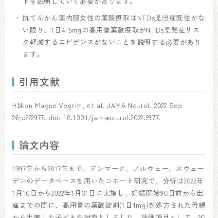
トを説明していく必要があります。
抗てんかん薬内服女性の葉酸摂取はNTDs児出産既往がな
い限り、1日4-5mgの高用量葉酸摂取がNTDs児発症リス
ク軽減するエビデンスがないことを説明する必要があり
ます。
引用文献
Håkon Magne Vegrim, et al. JAMA Neurol. 2022 Sep
26;e222977. doi: 10.1001/jamaneurol.2022.2977.
論文内容
1997年から2017年まで、デンマーク、ノルウェー、スウェー
デンのデータベースを用いたコホート研究で、分析は2022年
1月10日から2022年1月31日に実施し、妊娠開始90日前から出
産までの間に、高用量の葉酸錠剤(1日1mg)を処方された母親
から出産した子どもを対象としました。評価項目として、20