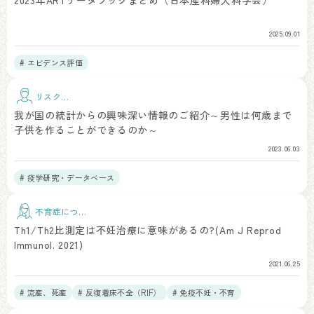
2023年ARTデータブックまとめ（日本産科婦人科学会）
2025.09.01
# エビデンス評価
リスク因
子
我が国の統計からの興味深い情報のご紹介～男性は何歳まで
子供を作ることができるのか～
2023.06.03
# 疫学研究・データベース
不育症につい
て
Th1/Th2比測定は不妊治療に意味があるの?(Am J Reprod
Immunol. 2021)
2021.06.25
# 流産、死産
# 反復着床不全（RIF）
# 免疫不妊・不育