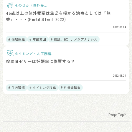
そのほか（体外受
精）
45歳以上の体外受精は生児を授かる治療としては「無
益」・・・(Fertil Steril. 2022)
2022.06.24
# 倫理課題
# 年齢素因
# 総説、RCT、メタアナリシス
タイミング・人工授精治
療
腟潤滑ゼリーは妊娠率に影響する？
2022.01.24
# 生活習慣
# タイミング指導
# 性機能障害
Page Top