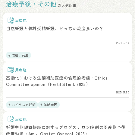
治療予後・その他
の人気記事
周産期予
後
自然妊娠と体外受精妊娠、どっちが流産多いの？
2021.07.17
# 流産、死産
周産期予
後
高齢化における生殖補助医療の倫理的考慮：Ethics
Committee opinion（Fertil Steril. 2025）
2025.07.25
# ハイリスク妊娠
# 年齢素因
周産期予
後
妊娠中期頚管短縮に対するプロゲステロン腟剤の周産期予後
改善効果（Am J Obstet Gynecol. 2025）