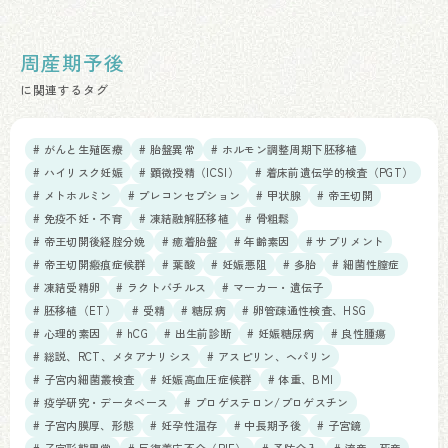
周産期予後
に関連するタグ
# がんと生殖医療
# 胎盤異常
# ホルモン調整周期下胚移植
# ハイリスク妊娠
# 顕微授精（ICSI）
# 着床前遺伝学的検査（PGT）
# メトホルミン
# プレコンセプション
# 甲状腺
# 帝王切開
# 免疫不妊・不育
# 凍結融解胚移植
# 骨粗鬆
# 帝王切開後経腟分娩
# 癒着胎盤
# 年齢素因
# サプリメント
# 帝王切開瘢痕症候群
# 葉酸
# 妊娠悪阻
# 多胎
# 細菌性膣症
# 凍結受精卵
# ラクトバチルス
# マーカー・遺伝子
# 胚移植（ET）
# 受精
# 糖尿病
# 卵管疎通性検査、HSG
# 心理的素因
# hCG
# 出生前診断
# 妊娠糖尿病
# 良性腫瘍
# 総説、RCT、メタアナリシス
# アスピリン、ヘパリン
# 子宮内細菌叢検査
# 妊娠高血圧症候群
# 体重、BMI
# 疫学研究・データベース
# プロゲステロン/プロゲスチン
# 子宮内膜厚、形態
# 妊孕性温存
# 中長期予後
# 子宮鏡