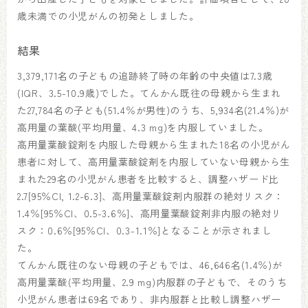
歳未満での小児がんの初発としました。
結果
3,379,171名の子どもの追跡終了時の年齢の中央値は7.3歳
(IQR、3.5-10.9歳)でした。てんかん既往の母親から生まれ
た27,784名の子ども(51.4％が男性)のうち、5,934名(21.4％)が
高用量の葉酸(平均用量、4.3 mg)を内服していました。
高用量葉酸錠剤を内服した母親から生まれた18名の小児がん
患者に対して、高用量葉酸錠剤を内服していない母親から生
まれた29名の小児がん患者を比較すると、調整ハザード比
2.7[95％CI, 1.2-6.3]、高用量葉酸錠剤内服群の絶対リスク：
1.4％[95％CI、0.5-3.6％]、高用量葉酸錠剤非内服の絶対リ
スク：0.6％[95％CI、0.3-1.1％]となることが示されまし
た。
てんかん既往のない母親の子どもでは、46,646名(1.4％)が
高用量葉酸(平均用量、2.9 mg)内服群の子どもで、そのうち
小児がん患者は69名であり、非内服群と比較し調整ハザー