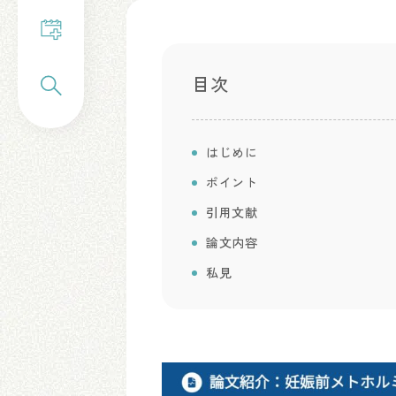
目次
はじめに
ポイント
引用文献
論文内容
私見