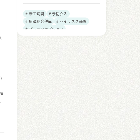
Obstet Gynecol. 2026）
日
# 帝王切開
# 予防介入
こ
# 周産期合併症
# ハイリスク妊娠
# プレコンセプション
ベ
O）
精
。