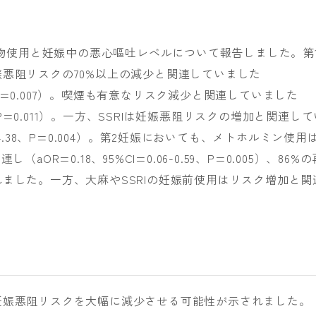
の薬物使用と妊娠中の悪心嘔吐レベルについて報告しました。第
悪阻リスクの70%以上の減少と関連していました
0.71、P=0.007）。喫煙も有意なリスク減少と関連していました
0.86、P=0.011）。一方、SSRIは妊娠悪阻リスクの増加と関連し
33-4.38、P=0.004）。第2妊娠においても、メトホルミン使用
OR=0.18、95%CI=0.06-0.59、P=0.005）、86%の
ました。一方、大麻やSSRIの妊娠前使用はリスク増加と関
妊娠悪阻リスクを大幅に減少させる可能性が示されました。