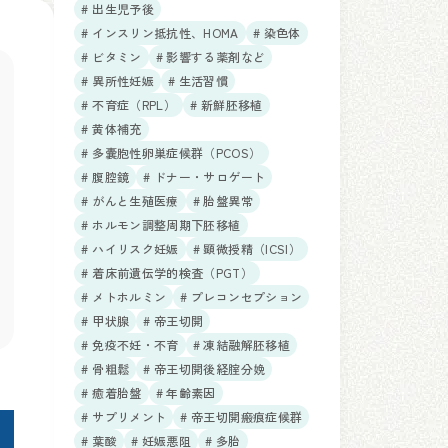
# 出生児予後
# インスリン抵抗性、HOMA
# 染色体
# ビタミン
# 影響する薬剤など
# 異所性妊娠
# 生活習慣
# 不育症（RPL）
# 新鮮胚移植
# 黄体補充
# 多嚢胞性卵巣症候群（PCOS）
# 腹腔鏡
# ドナー・サロゲート
# がんと生殖医療
# 胎盤異常
# ホルモン調整周期下胚移植
# ハイリスク妊娠
# 顕微授精（ICSI）
# 着床前遺伝学的検査（PGT）
# メトホルミン
# プレコンセプション
# 甲状腺
# 帝王切開
# 免疫不妊・不育
# 凍結融解胚移植
# 骨粗鬆
# 帝王切開後経腟分娩
# 癒着胎盤
# 年齢素因
# サプリメント
# 帝王切開瘢痕症候群
# 葉酸
# 妊娠悪阻
# 多胎