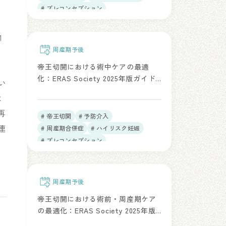
# プレコンセプション
1
周産期予後
帝王切開における術中ケアの最適
化：ERAS Society 2025年版ガイド
てい
ライン（Part 2）（Am J Obstet
は
Gynecol. 2026）
再
# 帝王切開
# 予防介入
連
# 周産期合併症
# ハイリスク妊娠
# プレコンセプション
周産期予後
帝王切開における術前・周産期ケア
の最適化：ERAS Society 2025年版
ガイドライン（Part 1）（Am J