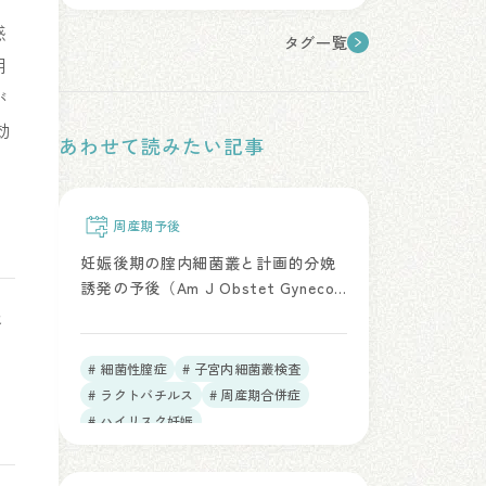
感
タグ一覧
用
が
効
あわせて読みたい記事
周産期予後
妊娠後期の腟内細菌叢と計画的分娩
誘発の予後（Am J Obstet Gynecol.
2026）
と
# 細菌性膣症
# 子宮内細菌叢検査
# ラクトバチルス
# 周産期合併症
# ハイリスク妊娠